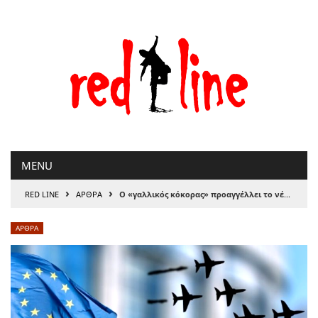
Μετάβαση
στο
περιεχόμενο
MENU
›
›
RED LINE
ΑΡΘΡΑ
Ο «γαλλικός κόκορας» προαγγέλλει το νέο μέτωπο ταξικού πολέμου στην Ευρώπη
ΑΡΘΡΑ