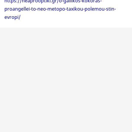
https://neaprooptiki.gr/o-gallikos-kokoras-
proangellei-to-neo-metopo-taxikou-polemou-stin-
evropi/