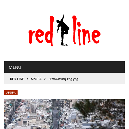
Μετάβαση
στο
περιεχόμενο
MENU
›
›
RED LINE
ΑΡΘΡΑ
Η πολιτική της γης
ΑΡΘΡΑ