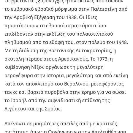
Οι βρετανικές ξιφολόγχες ήταν εκείνες που έσωσαν
το εμβρυακό εβραϊκό μόρφωμα στην Παλαιστίνη από
την Αραβική Εξέγερση του 1938. Οι ίδιες
προστάτευσαν τα εβραϊκά στρατεύματα όσο
επιδίδονταν στην εκδίωξη του παλαιστινιακού
πληθυσμού από τα εδάφη του, στον πόλεμο του 1948.
Με τη διάλυση της Βρετανικής Αυτοκρατορίας, η
σκυτάλη πέρασε στους Αμερικανούς. Το 1973, η
κυβέρνηση Νίξον οργάνωσε τη μεγαλύτερη
αερογέφυρα στην Ιστορία, μεγαλύτερη και από εκείνη
κατά τον αποκλεισμό του Βερολίνου, μεταφέροντας
τανκς και βαρειά πυροβόλα στην έρημο για να σώσει
το Ισραήλ από την αιφνιδιαστική επίθεση της
Αιγύπτου και της Συρίας.
Απέναντι σε μικρότερες απειλές από μη κρατικές
οντότητες, όπως η Οργάνωση για την Απελευθέρωση