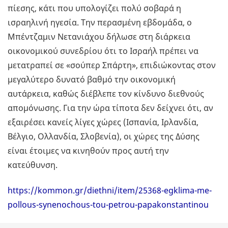
πίεσης, κάτι που υπολογίζει πολύ σοβαρά η
ισραηλινή ηγεσία. Την περασμένη εβδομάδα, ο
Μπέντζαμιν Νετανιάχου δήλωσε στη διάρκεια
οικονομικού συνεδρίου ότι το Ισραήλ πρέπει να
μετατραπεί σε «σούπερ Σπάρτη», επιδιώκοντας στον
μεγαλύτερο δυνατό βαθμό την οικονομική
αυτάρκεια, καθώς διέβλεπε τον κίνδυνο διεθνούς
απομόνωσης. Για την ώρα τίποτα δεν δείχνει ότι, αν
εξαιρέσει κανείς λίγες χώρες (Ισπανία, Ιρλανδία,
Βέλγιο, Ολλανδία, Σλοβενία), οι χώρες της Δύσης
είναι έτοιμες να κινηθούν προς αυτή την
κατεύθυνση.
https://kommon.gr/diethni/item/25368-egklima-me-
pollous-synenochous-tou-petrou-papakonstantinou