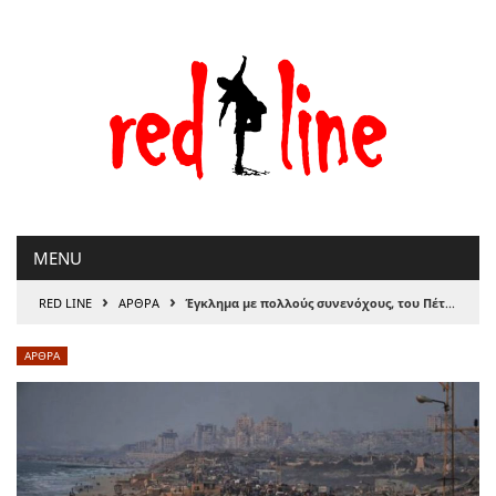
Μετάβαση
στο
περιεχόμενο
MENU
›
›
RED LINE
ΑΡΘΡΑ
Έγκλημα με πολλούς συνενόχους, του Πέτρου Παπακωνσταντίνου
ΑΡΘΡΑ