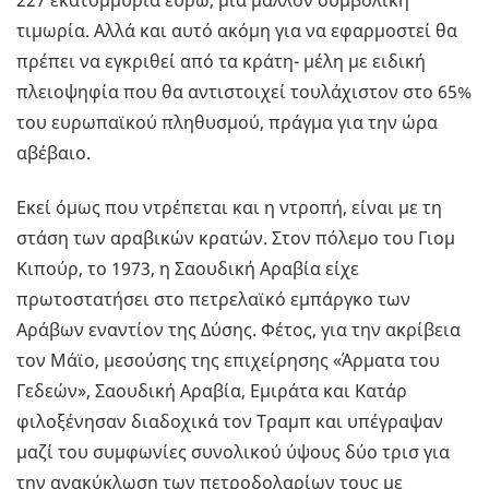
227 εκατομμύρια ευρώ, μια μάλλον συμβολική
τιμωρία. Αλλά και αυτό ακόμη για να εφαρμοστεί θα
πρέπει να εγκριθεί από τα κράτη- μέλη με ειδική
πλειοψηφία που θα αντιστοιχεί τουλάχιστον στο 65%
του ευρωπαϊκού πληθυσμού, πράγμα για την ώρα
αβέβαιο.
Εκεί όμως που ντρέπεται και η ντροπή, είναι με τη
στάση των αραβικών κρατών. Στον πόλεμο του Γιομ
Κιπούρ, το 1973, η Σαουδική Αραβία είχε
πρωτοστατήσει στο πετρελαϊκό εμπάργκο των
Αράβων εναντίον της Δύσης. Φέτος, για την ακρίβεια
τον Μάϊο, μεσούσης της επιχείρησης «Άρματα του
Γεδεών», Σαουδική Αραβία, Εμιράτα και Κατάρ
φιλοξένησαν διαδοχικά τον Τραμπ και υπέγραψαν
μαζί του συμφωνίες συνολικού ύψους δύο τρισ για
την ανακύκλωση των πετροδολαρίων τους με