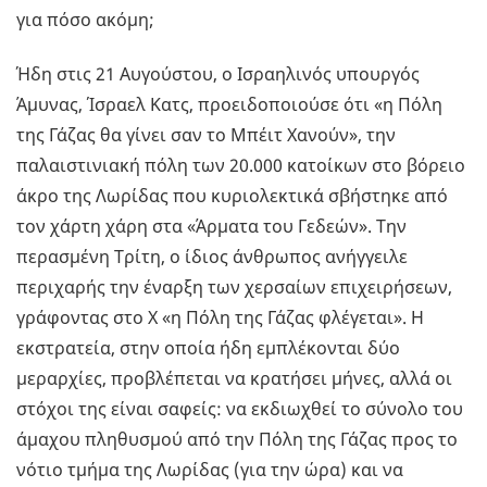
για πόσο ακόμη;
Ήδη στις 21 Αυγούστου, ο Ισραηλινός υπουργός
Άμυνας, Ίσραελ Κατς, προειδοποιούσε ότι «η Πόλη
της Γάζας θα γίνει σαν το Μπέιτ Χανούν», την
παλαιστινιακή πόλη των 20.000 κατοίκων στο βόρειο
άκρο της Λωρίδας που κυριολεκτικά σβήστηκε από
τον χάρτη χάρη στα «Άρματα του Γεδεών». Την
περασμένη Τρίτη, ο ίδιος άνθρωπος ανήγγειλε
περιχαρής την έναρξη των χερσαίων επιχειρήσεων,
γράφοντας στο Χ «η Πόλη της Γάζας φλέγεται». Η
εκστρατεία, στην οποία ήδη εμπλέκονται δύο
μεραρχίες, προβλέπεται να κρατήσει μήνες, αλλά οι
στόχοι της είναι σαφείς: να εκδιωχθεί το σύνολο του
άμαχου πληθυσμού από την Πόλη της Γάζας προς το
νότιο τμήμα της Λωρίδας (για την ώρα) και να