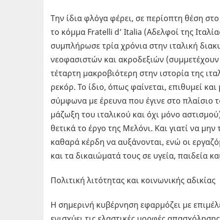
Την ίδια φλόγα φέρει, σε περίοπτη θέση στ
το κόμμα Fratelli d’ Italia (Αδελφοί της Ιταλ
συμπλήρωσε τρία χρόνια στην ιταλική δια
νεοφασιστών και ακροδεξιών (συμμετέχουν η Λ
τέταρτη μακροβιότερη στην ιστορία της ιτα
ρεκόρ. Το ίδιο, όπως φαίνεται, επιθυμεί και
σύμφωνα με έρευνα που έγινε στο πλαίσιο τ
μάζωξη του ιταλικού και όχι μόνο αστισμο
θετικά το έργο της Μελόνι. Και γιατί να μην
καθαρά κέρδη να αυξάνονται, ενώ οι εργαζό
και τα δικαιώματά τους σε υγεία, παιδεία κ
Πολιτική λιτότητας και κοινωνικής αδικίας
Η σημερινή κυβέρνηση εφαρμόζει με επιμέλε
ενισχύει τις ελαστικές μορφές απασχόλησης,