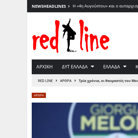
Η «4η Αυγούστου» και ο αυταρχισ
NEWS
HEADLINES
Μετάβαση
στο
περιεχόμενο
ΑΡΧΙΚΗ
ΔΥΤ ΕΛΛΑΔΑ
ΕΛΛΑΔΑ
›
›
RED LINE
ΑΡΘΡΑ
Τρία χρόνια, οι θαυμαστές του Μο
ΑΡΘΡΑ