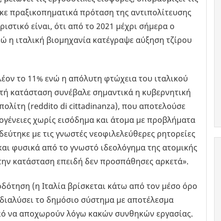
κε πραξικοπηματικά πρόταση της αντιπολίτευσης
ιστικό είναι, ότι από το 2021 μέχρι σήμερα ο
νώ η ιταλική βιομηχανία κατέγραψε αύξηση τζίρου
πλέον το 11% ενώ η απόλυτη φτώχεια του ιταλικού
υτή κατάσταση συνέβαλε σημαντικά η κυβερνητική
λίτη (reddito di cittadinanza), που αποτελούσε
κογένειες χωρίς εισόδημα και άτομα με προβλήματα
δεύτηκε με τις γνωστές νεοφιλελεύθερες ρητορείες
και φυσικά από το γνωστό ιδεολόγημα της ατομικής
ή την κατάσταση επειδή δεν προσπάθησες αρκετά».
οδότηση (η Ιταλία βρίσκεται κάτω από τον μέσο όρο
 διαλύσει το δημόσιο σύστημα με αποτέλεσμα
ικό να αποχωρούν λόγω κακών συνθηκών εργασίας.