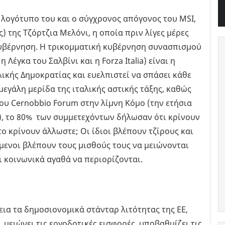
ο λογότυπο του και ο σύγχρονος απόγονος του MSI,
ίας) της Τζόρτζια Μελόνι, η οποία πριν λίγες μέρες
κυβέρνηση. Η τρικομματική κυβέρνηση συνασπισμού
έγκα του Σαλβίνι και η Forza Italia) είναι η
λικής Δημοκρατίας και ευελπιστεί να σπάσει κάθε
 μεγάλη μερίδα της ιταλικής αστικής τάξης, καθώς
ου Cernobbio Forum στην λίμνη Κόμο (την ετήσια
ύ), το 80% των συμμετεχόντων δήλωσαν ότι κρίνουν
 το κρίνουν άλλωστε; Οι ίδιοι βλέπουν τζίρους και
μενοι βλέπουν τους μισθούς τους να μειώνονται
αι κοινωνικά αγαθά να περιορίζονται.
ια τα δημοσιονομικά στάνταρ λιτότητας της ΕΕ,
 μειώνει τις εργοδοτικές εισφορές, υποβαθμίζει τις