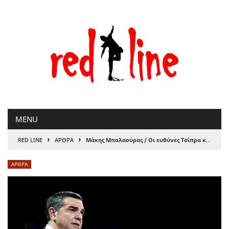
Μετάβαση
στο
περιεχόμενο
MENU
›
›
RED LINE
ΑΡΘΡΑ
Μάκης Μπαλαούρας / Οι ευθύνες Τσίπρα και οι θολές θάλασσες
ΑΡΘΡΑ