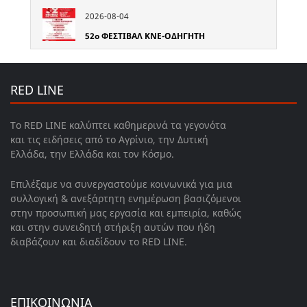
2026-08-04
52o ΦΕΣΤΙΒΑΛ ΚΝΕ-ΟΔΗΓΗΤΗ
RED LINE
Το RED LINE καλύπτει καθημερινά τα γεγονότα
και τις ειδήσεις από το Αγρίνιο, την Δυτική
Ελλάδα, την Ελλάδα και τον Κόσμο.
Επιλέξαμε να συνεργαστούμε κοινωνικά για μια
συλλογική & ανεξάρτητη ενημέρωση βασιζόμενοι
στην προσωπική μας εργασία και εμπειρία, καθώς
και στην συνειδητή στήριξη αυτών που ήδη
διαβάζουν και διαδίδουν το RED LINE.
ΕΠΙΚΟΙΝΩΝΙΑ