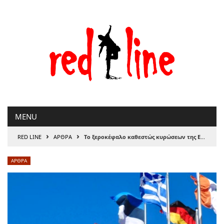
Μετάβαση
στο
περιεχόμενο
MENU
›
›
RED LINE
ΑΡΘΡΑ
Το ξεροκέφαλο καθεστώς κυρώσεων της Ευρώπης. Μόσχα και Πεκίνο γελούν με τις Βρυξέλλες
ΑΡΘΡΑ