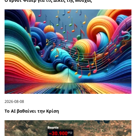
Ο Ερνστ Φίσερ για τις Δίκες της Μόσχας
2026-08-08
Το ΑΙ βαθαίνει την Κρίση