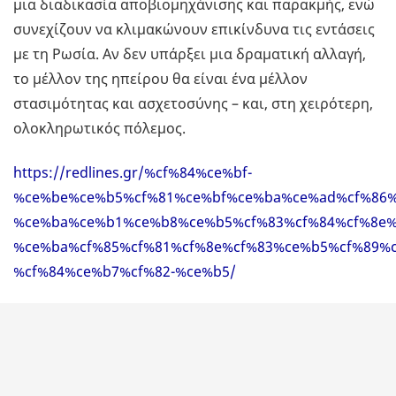
μια διαδικασία αποβιομηχάνισης και παρακμής, ενώ
συνεχίζουν να κλιμακώνουν επικίνδυνα τις εντάσεις
με τη Ρωσία. Αν δεν υπάρξει μια δραματική αλλαγή,
το μέλλον της ηπείρου θα είναι ένα μέλλον
στασιμότητας και ασχετοσύνης – και, στη χειρότερη,
ολοκληρωτικός πόλεμος.
https://redlines.gr/%cf%84%ce%bf-
%ce%be%ce%b5%cf%81%ce%bf%ce%ba%ce%ad%cf%86%
%ce%ba%ce%b1%ce%b8%ce%b5%cf%83%cf%84%cf%8e%
%ce%ba%cf%85%cf%81%cf%8e%cf%83%ce%b5%cf%89%c
%cf%84%ce%b7%cf%82-%ce%b5/