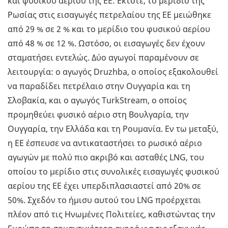
και φυσικού αερίου της ΕΕ. Έκτοτε, το μερίδιο της
Ρωσίας στις εισαγωγές πετρελαίου της ΕΕ μειώθηκε
από 29 % σε 2 % και το μερίδιο του φυσικού αερίου
από 48 % σε 12 %. Ωστόσο, οι εισαγωγές δεν έχουν
σταματήσει εντελώς. Δύο αγωγοί παραμένουν σε
λειτουργία: ο αγωγός Druzhba, ο οποίος εξακολουθεί
να παραδίδει πετρέλαιο στην Ουγγαρία και τη
Σλοβακία, και ο αγωγός TurkStream, ο οποίος
προμηθεύει φυσικό αέριο στη Βουλγαρία, την
Ουγγαρία, την Ελλάδα και τη Ρουμανία. Εν τω μεταξύ,
η ΕΕ έσπευσε να αντικαταστήσει το ρωσικό αέριο
αγωγών με πολύ πιο ακριβό και ασταθές LNG, του
οποίου το μερίδιο στις συνολικές εισαγωγές φυσικού
αερίου της ΕΕ έχει υπερδιπλασιαστεί από 20% σε
50%. Σχεδόν το ήμισυ αυτού του LNG προέρχεται
πλέον από τις Ηνωμένες Πολιτείες, καθιστώντας την