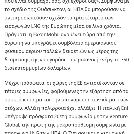
που είναι σύμμαχοί σας, όχι εχθροί σας». Σύμφωνα με
το σχέδιο της Ουάσιγκτον, οι ΗΠΑ θα μπορούσαν να
αντιπροσωπεύουν σχεδόν τα τρία τέταρτα των
εισαγωγών LNG της Ευρώπης μέσα σε λίγα χρόνια.
Πράγματι, η ExxonMobil αναμένει τώρα από την
Ευρώπη να υπογράψει συμβόλαια αμερικανικού
φυσικού αερίου πολλών δεκαετιών ως μέρος της
δέσμευσής της να αγοράσει αμερικανική ενέργεια 750
δισεκατομμυρίων δολαρίων.
Μέχρι πρόσφατα, οι χώρες της ΕΕ αντιστέκονταν σε
τέτοιες συμφωνίες, φοβούμενες την εξάρτηση από τα
ορυκτά καύσιμα και την υπονόμευση των κλιματικών
στόχων. Αλλά η παλίρροια έχει αλλάξει. Η ιταλική Eni
υπέγραψε πρόσφατα 20ετή συμφωνία με την Venture
Global, την πρώτη της μακροπρόθεσμη συμφωνία με
παραγωγό LNG των ΗΠΑ. Ο Έντισον και η γερμανική