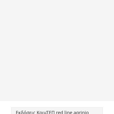
Εκδόσεις ΚοινΣΕΠ red line agrinio