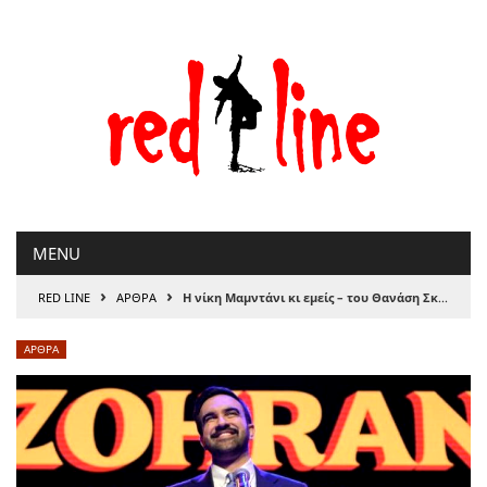
Μετάβαση
στο
περιεχόμενο
MENU
›
›
RED LINE
ΑΡΘΡΑ
Η νίκη Μαμντάνι κι εμείς – του Θανάση Σκαμνάκη
ΑΡΘΡΑ