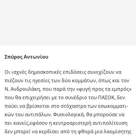
Σπύρος Αντωνίου
Οι ισχνές δη­μο­σκο­πι­κές επι­δό­σεις συ­νε­χί­ζουν να
πιέ­ζουν τις ηγε­σί­ες των δύο κομ­μά­των, όπως και τον
Ν. Αν­δρου­λά­κη, που παρά την «φυγή προς τα εμπρός»
που θα επι­χει­ρή­σει με το συ­νέ­δριο του ΠΑΣΟΚ, δεν
παύει να βρί­σκε­ται στο στό­χα­στρο των εσω­κομ­μα­τι­
κών του αντι­πά­λων. Φυ­σιο­λο­γι­κά, θα μπο­ρού­σε να
πει κα­νείς,εφό­σον η κε­ντρο­α­ρι­στε­ρή αντι­πο­λί­τευ­ση
δεν μπο­ρεί να κερ­δί­σει από τη φθορά μια λα­ο­μί­ση­της