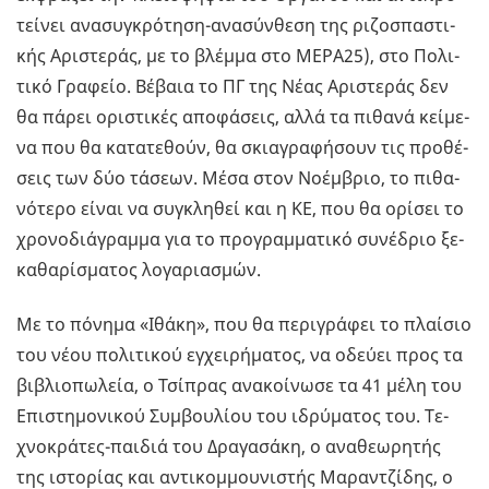
τεί­νει ανα­συ­γκρό­τη­ση-ανα­σύν­θε­ση της ρι­ζο­σπα­στι­
κής Αρι­στε­ράς, με το βλέμ­μα στο ΜΕ­ΡΑ­25), στο Πο­λι­
τι­κό Γρα­φείο. Βέ­βαια το ΠΓ της Νέας Αρι­στε­ράς δεν
θα πάρει ορι­στι­κές απο­φά­σεις, αλλά τα πι­θα­νά κεί­με­
να που θα κα­τα­τε­θούν, θα σκια­γρα­φή­σουν τις προ­θέ­
σεις των δύο τά­σε­ων. Μέσα στον Νο­έμ­βριο, το πι­θα­
νό­τε­ρο είναι να συ­γκλη­θεί και η ΚΕ, που θα ορί­σει το
χρο­νο­διά­γραμ­μα για το προ­γραμ­μα­τι­κό συ­νέ­δριο ξε­
κα­θα­ρί­σμα­τος λο­γα­ρια­σμών.
Με το πό­νη­μα «Ιθάκη», που θα πε­ρι­γρά­φει το πλαί­σιο
του νέου πο­λι­τι­κού εγ­χει­ρή­μα­τος, να οδεύ­ει προς τα
βι­βλιο­πω­λεία, ο Τσί­πρας ανα­κοί­νω­σε τα 41 μέλη του
Επι­στη­μο­νι­κού Συμ­βου­λί­ου του ιδρύ­μα­τος του. Τε­
χνο­κρά­τες-παι­διά του Δρα­γα­σά­κη, ο ανα­θε­ω­ρη­τής
της ιστο­ρί­ας και αντι­κομ­μου­νι­στής Μα­ραν­τζί­δης, ο