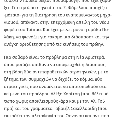
του,στην πο­ρεία δε­ξιάς προ­σαρ­μο­γής που έχει χα­ρά­
ξει. Για την ώρα η ηγε­σία του Σ. Φά­μελ­λου πα­σχί­ζει
-μά­ταια- για τη δια­τή­ρη­ση του ενα­πο­μεί­να­ντος μη­χα­
νι­σμού, απέ­να­ντι στην επερ­χό­με­νη απει­λή του νέου
φορέα του Τσί­πρα. Και έχει μεί­νει μόνο η ομάδα Πο­
λά­κη, να φω­νά­ζει για «ακόμα μια διά­σπα­ση» και την
ανά­γκη οριο­θέ­τη­σης από τις κι­νή­σεις του πρώην.
Πιο σο­βα­ρό είναι το πρό­βλη­μα στη Νέα Αρι­στε­ρά,
όπου μοιά­ζει απί­θα­νο να απο­φευ­χθεί η διά­σπα­ση,
στη βάση δύο αντι­πα­ρα­θε­τι­κών στρα­τη­γι­κών, με το
ζή­τη­μα των συμ­μα­χιών να δι­χά­ζει το κόμμα. Δύο
στρα­τη­γι­κές που ανα­μέ­νε­ται να απο­τυ­πω­θούν στα
κεί­με­να του προ­έ­δρου Αλέξη Χα­ρί­τση (που θέλει μέ­
τω­πο χωρίς απο­κλει­σμούς -άρα και με τον Αλ. Τσί­
πρα) και του γραμ­μα­τέα Γα­βρι­ήλ Σα­κελ­λα­ρί­δη (που
εκ­φρά­ζει την πλειο­ψη­φία του Ορ­γά­νου και αντι­προ­