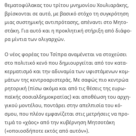
θε­μα­το­φύ­λα­κας του τρί­του μνη­μο­νί­ου Χου­λια­ρά­κης,
βρί­σκο­νται σε αυτό, με βα­σι­κό στόχο τη συ­γκρό­τη­ση
μιας συ­στη­μι­κής αντι­πρό­τα­σης, απέ­να­ντι στο Μη­το­
στά­κη. Για αυτό και η προ­κλη­τι­κή στή­ρι­ξη από διά­φο­
ρα μί­ντια των ολι­γαρ­χών.
Ο νέος φο­ρέ­ας του Τσί­πρα ανα­μέ­νε­ται να στο­χεύ­σει
στο πο­λι­τι­κό κενό που δη­μιουρ­γεί­ται από τον κα­τα­
κερ­μα­τι­σμό και την αδυ­να­μία των υφι­στά­με­νων κομ­
μά­των της κε­ντρο­α­ρι­στε­ράς. Με σαφώς πιο κε­ντρώα
ρη­το­ρι­κή (πίσω ακόμα και από τις θέ­σεις της ευ­ρω­
παϊ­κής σο­σιαλ­δη­μο­κρα­τί­ας) και απο­θέ­ω­ση του αρ­χη­
γι­κού μο­ντέ­λου, πο­ντά­ρει στην απελ­πι­σία του κό­
σμου, που πλέον εμ­φα­νί­ζε­ται στις με­τρή­σεις να προ­
τι­μά το «χάος» από την κυ­βέρ­νη­ση Μη­τσο­τά­κη
(«οποιοσ­δή­πο­τε εκτός από αυτόν»).