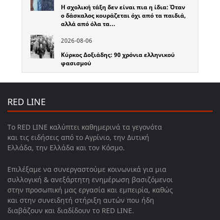
Η σχολική τάξη δεν είναι πια η ίδια: Όταν
ο δάσκαλος κουράζεται όχι από τα παιδιά,
αλλά από όλα τα…
2026-08-06
Κύρκος Δοξιάδης: 90 χρόνια ελληνικού
φασισμού
RED LINE
Το RED LINE καλύπτει καθημερινά τα γεγονότα
και τις ειδήσεις από το Αγρίνιο, την Δυτική
Ελλάδα, την Ελλάδα και τον Κόσμο.
Επιλέξαμε να συνεργαστούμε κοινωνικά για μια
συλλογική & ανεξάρτητη ενημέρωση βασιζόμενοι
στην προσωπική μας εργασία και εμπειρία, καθώς
και στην συνειδητή στήριξη αυτών που ήδη
διαβάζουν και διαδίδουν το RED LINE.