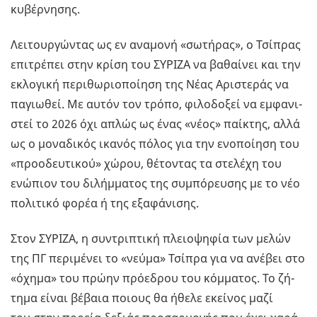
κυ­βέρ­νη­σης.
Λει­τουρ­γώ­ντας ως εν ανα­μο­νή «σω­τή­ρας», ο Τσί­πρας
επι­τρέ­πει στην κρίση του ΣΥ­ΡΙ­ΖΑ να βα­θαί­νει και την
εκλο­γι­κή πε­ρι­θω­ριο­ποί­η­ση της Νέας Αρι­στε­ράς να
πα­γιω­θεί. Με αυτόν τον τρόπο, φι­λο­δο­ξεί να εμ­φα­νι­
στεί το 2026 όχι απλώς ως ένας «νέος» παί­κτης, αλλά
ως ο μο­να­δι­κός ικα­νός πόλος για την ενο­ποί­η­ση του
«προ­ο­δευ­τι­κού» χώρου, θέ­το­ντας τα στε­λέ­χη του
ενώ­πιον του δι­λήμ­μα­τος της συ­μπό­ρευ­σης με το νέο
πο­λι­τι­κό φορέα ή της εξα­φά­νι­σης.
Στον ΣΥ­ΡΙ­ΖΑ, η συ­ντρι­πτι­κή πλειο­ψη­φία των μελών
της ΠΓ πε­ρι­μέ­νει το «νεύμα» Τσί­πρα για να ανέ­βει στο
«όχημα» του πρώην πρό­ε­δρου του κόμ­μα­τος. Το ζή­
τη­μα είναι βέ­βαια ποιους θα ήθελε εκεί­νος μαζί