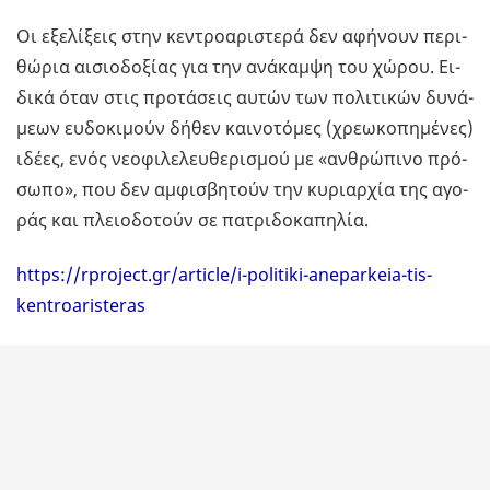
Οι εξε­λί­ξεις στην κε­ντρο­α­ρι­στε­ρά δεν αφή­νουν πε­ρι­
θώ­ρια αι­σιο­δο­ξί­ας για την ανά­καμ­ψη του χώρου. Ει­
δι­κά όταν στις προ­τά­σεις αυτών των πο­λι­τι­κών δυ­νά­
με­ων ευ­δο­κι­μούν δήθεν και­νο­τό­μες (χρε­ω­κο­πη­μέ­νες)
ιδέες, ενός νε­ο­φι­λε­λευ­θε­ρι­σμού με «αν­θρώ­πι­νο πρό­
σω­πο», που δεν αμ­φι­σβη­τούν την κυ­ριαρ­χία της αγο­
ράς και πλειο­δο­τούν σε πα­τρι­δο­κα­πη­λία.
https://rproject.gr/article/i-politiki-aneparkeia-tis-
kentroaristeras