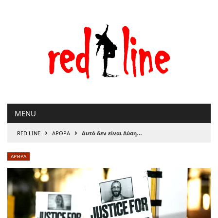
Μετάβαση
στο
περιεχόμενο
MENU
›
›
RED LINE
ΑΡΘΡΑ
Αυτό δεν είναι Δύση…
ΑΡΘΡΑ