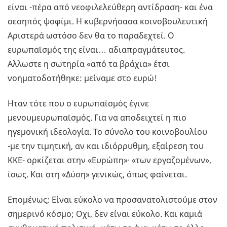
είναι -πέρα από νεοφιλελεύθερη αντίδραση- και ένα
σεσηπός ψοφίμι. Η κυβερνήσασα κοινοβουλευτική
Αριστερά ωστόσο δεν θα το παραδεχτεί. Ο
ευρωπαϊσμός της είναι… αδιαπραγμάτευτος.
Αλλωστε η σωτηρία «από τα βράχια» έτσι
νοηματοδοτήθηκε: μείναμε στο ευρώ!
Ηταν τότε που ο ευρωπαϊσμός έγινε
μενουμευρωπαϊσμός. Για να αποδειχτεί η πιο
ηγεμονική ιδεολογία. Το σύνολο του κοινοβουλίου
-με την τιμητική, αν και ιδιόρρυθμη, εξαίρεση του
ΚΚΕ- ορκίζεται στην «Ευρώπη»· «των εργαζομένων»,
ίσως. Και στη «Δύση» γενικώς, όπως φαίνεται.
Επομένως; Είναι εύκολο να προσανατολιστούμε στον
σημερινό κόσμο; Οχι, δεν είναι εύκολο. Και καμιά