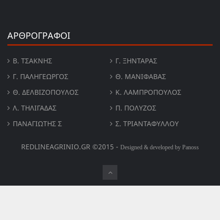
ΑΡΘΡΟΓΡΑΦΟΙ
Β. ΤΣΆΚΝΗΣ
Γ. ΞΗΝΤΆΡΑΣ
Γ. ΠΑΛΗΓΕΏΡΓΟΣ
Θ. ΜΑΝΙΦΑΒΑΣ
Θ. ΔΕΛΒΙΖΌΠΟΥΛΟΣ
Κ. ΛΑΜΠΡΟΠΟΥΛΟΣ
Λ. ΤΗΛΙΓΑΔΑΣ
Π. ΠΟΛΎΖΟΣ
ΠΑΝΑΓΙΏΤΗΣ Σ
Σ. ΤΡΙΑΝΤΑΦΥΛΛΟΥ
REDLINEAGRINIO.GR ©2015 -
Designed & developed by Panoss