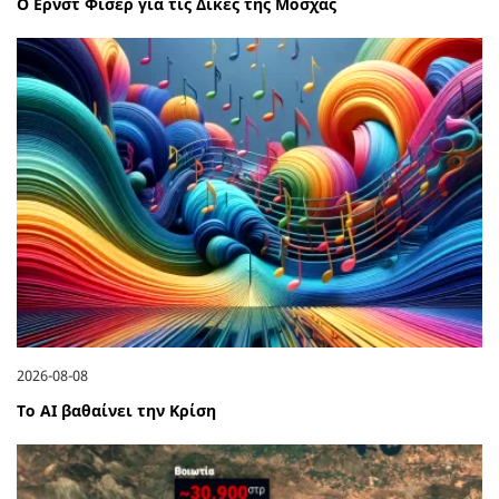
Ο Ερνστ Φίσερ για τις Δίκες της Μόσχας
2026-08-08
Το ΑΙ βαθαίνει την Κρίση