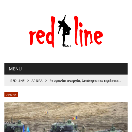
Μετάβαση
στο
περιεχόμενο
MENU
›
›
RED LINE
ΑΡΘΡΑ
Ρουμανία: ανεργία, λιτότητα και τεράστια ποσά σε εξοπλισμούς
ΑΡΘΡΑ