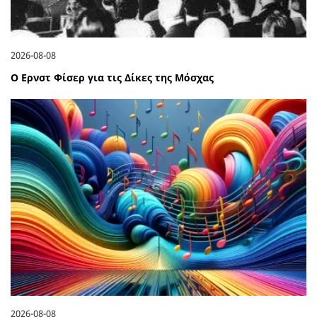
2026-08-08
Ο Ερνστ Φίσερ για τις Δίκες της Μόσχας
2026-08-08