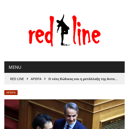
Μετάβαση
στο
περιεχόμενο
MENU
›
›
RED LINE
ΑΡΘΡΑ
Ο νέος Κώδικας και η μετάλλαξη της Αυτοδιοίκησης σε μηχανισμό διαχείρισης, του Γιώργη Τερζάκη
ΑΡΘΡΑ