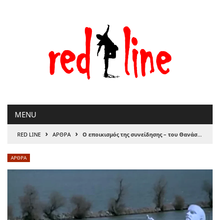
Μετάβαση
στο
περιεχόμενο
MENU
›
›
RED LINE
ΑΡΘΡΑ
Ο εποικισμός της συνείδησης – του Θανάση Σκαμνάκη
ΑΡΘΡΑ