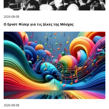
2026-08-08
Ο Ερνστ Φίσερ για τις Δίκες της Μόσχας
2026-08-08