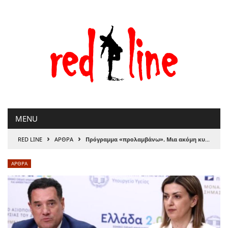
Μετάβαση
στο
περιεχόμενο
MENU
›
›
RED LINE
ΑΡΘΡΑ
Πρόγραμμα «προλαμβάνω». Μια ακόμη κυβερνητική μπλόφα – του Θανάση Σκαμνάκη
ΑΡΘΡΑ