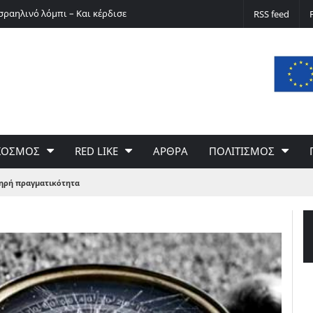
σραηλινό λόμπι – Και κέρδισε
Ο Ερνστ Φίσερ για τις Δίκες της Μόσχας
RSS feed
ΚΟΣΜΟΣ
RED LIKE
ΑΡΘΡΑ
ΠΟΛΙΤΙΣΜΟΣ
κληρή πραγματικότητα