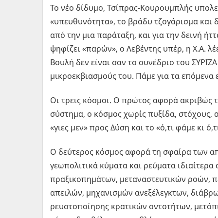
Το νέο δίδυμο, Τσίπρας-Κουρουμπλής υπολεί
«υπευθυνότητα», το βράδυ τζογάρισμα και δ
από την μια παράταξη, και για την δεινή ήτ
ψηφίζει «παρών», ο Λεβέντης υπέρ, η Χ.Α. λέ
Βουλή δεν είναι σαν το συνέδριο του ΣΥΡΙΖΑ
μικροεκβιασμούς του. Πάμε για τα επόμενα 
Οι τρεις κόσμοι. Ο πρώτος αφορά ακριβώς τ
σύστημα, ο κόσμος χωρίς πυξίδα, στόχους, α
«γιες μεν» προς Δύση και το «ό,τι φάμε κι ό,
Ο δεύτερος κόσμος αφορά τη σφαίρα των α
γεωπολιτικά κύματα και ρεύματα ιδιαίτερα 
πραξικοπημάτων, μεταναστευτικών ροών, π
απειλών, μηχανισμών ανεξέλεγκτων, διάβρ
ρευστοποίησης κρατικών οντοτήτων, μετόπι