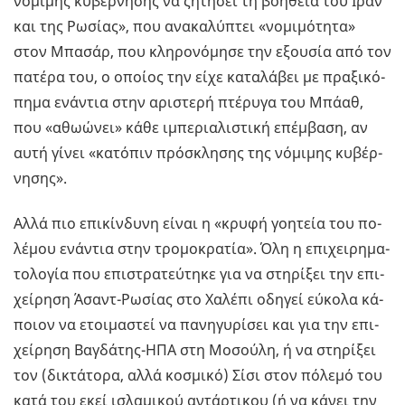
νό­μι­μης κυ­βέρ­νη­σης να ζη­τή­σει τη βο­ή­θεια του Ιράν
και της Ρω­σί­ας», που ανα­κα­λύ­πτει «νο­μι­μό­τη­τα»
στον Μπα­σάρ, που κλη­ρο­νό­μη­σε την εξου­σία από τον
πα­τέ­ρα του, ο οποί­ος την είχε κα­τα­λά­βει με πρα­ξι­κό­
πη­μα ενά­ντια στην αρι­στε­ρή πτέ­ρυ­γα του Μπάαθ,
που «αθω­ώ­νει» κάθε ιμπε­ρια­λι­στι­κή επέμ­βα­ση, αν
αυτή γίνει «κα­τό­πιν πρό­σκλη­σης της νό­μι­μης κυ­βέρ­
νη­σης».
Αλλά πιο επι­κίν­δυ­νη είναι η «κρυφή γοη­τεία του πο­
λέ­μου ενά­ντια στην τρο­μο­κρα­τία». Όλη η επι­χει­ρη­μα­
το­λο­γία που επι­στρα­τεύ­τη­κε για να στη­ρί­ξει την επι­
χεί­ρη­ση Άσαντ-Ρω­σί­ας στο Χα­λέ­πι οδη­γεί εύ­κο­λα κά­
ποιον να ετοι­μα­στεί να πα­νη­γυ­ρί­σει και για την επι­
χεί­ρη­ση Βα­γδά­της-ΗΠΑ στη Μο­σού­λη, ή να στη­ρί­ξει
τον (δι­κτά­το­ρα, αλλά κο­σμι­κό) Σίσι στον πό­λε­μό του
κατά του εκεί ισλα­μι­κού αντάρ­τι­κου (ή να κάνει την