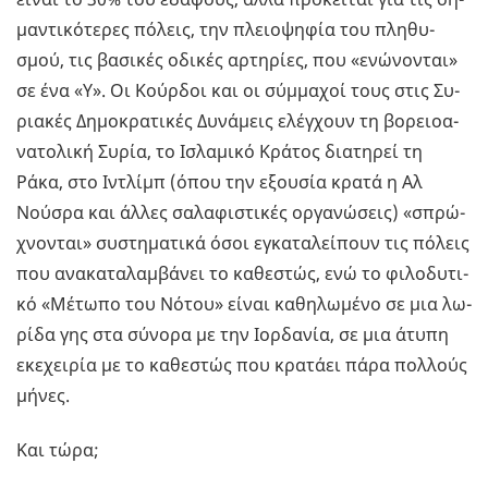
μα­ντι­κό­τε­ρες πό­λεις, την πλειο­ψη­φία του πλη­θυ­
σμού, τις βα­σι­κές οδι­κές αρ­τη­ρί­ες, που «ενώ­νο­νται»
σε ένα «Υ». Οι Κούρ­δοι και οι σύμ­μα­χοί τους στις Συ­
ρια­κές Δη­μο­κρα­τι­κές Δυ­νά­μεις ελέγ­χουν τη βο­ρειο­α­
να­το­λι­κή Συρία, το Ισλα­μι­κό Κρά­τος δια­τη­ρεί τη
Ράκα, στο Ιντλίμπ (όπου την εξου­σία κρατά η Αλ
Νούσ­ρα και άλλες σα­λα­φι­στι­κές ορ­γα­νώ­σεις) «σπρώ­
χνο­νται» συ­στη­μα­τι­κά όσοι εγκα­τα­λεί­πουν τις πό­λεις
που ανα­κα­τα­λαμ­βά­νει το κα­θε­στώς, ενώ το φι­λο­δυ­τι­
κό «Μέ­τω­πο του Νότου» είναι κα­θη­λω­μέ­νο σε μια λω­
ρί­δα γης στα σύ­νο­ρα με την Ιορ­δα­νία, σε μια άτυπη
εκε­χει­ρία με το κα­θε­στώς που κρα­τά­ει πάρα πολ­λούς
μήνες.
Και τώρα;