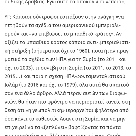
ου­δι­κής Αρα­βί­ας. Εγώ αυτό το απο­κα­λώ συ­νέ­πεια».
ΥΓ: Κά­ποιοι σύ­ντρο­φοι εστιά­ζουν στην ανά­γκη «να
ητ­τη­θούν τα σχέ­δια του αμε­ρι­κα­νι­κού ιμπε­ρια­λι­
σμού» και «να επι­βιώ­σει το μπα­α­θι­κό κρά­τος». Aν
αξί­ζει το μπα­α­θι­κό κρά­τος κά­ποια αντι-ιμπε­ρια­λι­στι­
κή στή­ρι­ξη (σή­με­ρα και όχι το 1960), ποια ήταν πραγ­
μα­τι­κά τα σχέ­δια των ΗΠΑ για τη Συρία (το 2011 και
όχι το 2003), τι συ­νέ­βη στη Συρία (το 2011, το 2013, το
2015…) και ποια η σχέση ΗΠΑ-φο­ντα­με­ντα­λι­στι­κού
Ισλάμ (το 2016 και όχι το 1979), όλα αυτά θα απαι­τού­
σαν ένα άλλο άρθρο. Αλλά πέραν αυτών των δια­φω­
νιών, θα ήταν πιο φρό­νι­μο να πε­ριο­ρι­στεί κα­νείς στη
θέση ότι «η γε­ω­πο­λι­τι­κή» ιε­ραρ­χεί­ται ψη­λό­τε­ρα από
όσα κάνει το κα­θε­στώς Άσαντ στη Συρία, και να μην
επι­χει­ρεί να τα «ξε­πλύ­νει» βα­φτί­ζο­ντας τα πάντα
«προ­πα­γάν­δα» και βλέ­πο­ντας πα­ντού «να­τοϊ­κούς»…