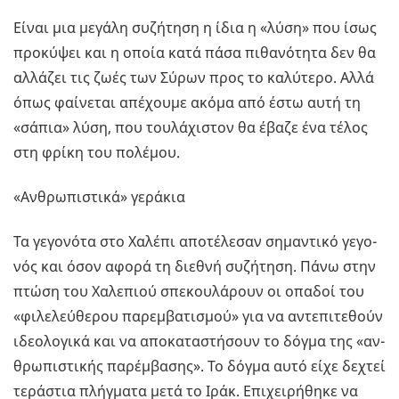
Είναι μια με­γά­λη συ­ζή­τη­ση η ίδια η «λύση» που ίσως
προ­κύ­ψει και η οποία κατά πάσα πι­θα­νό­τη­τα δεν θα
αλ­λά­ζει τις ζωές των Σύρων προς το κα­λύ­τε­ρο. Αλλά
όπως φαί­νε­ται απέ­χου­με ακόμα από έστω αυτή τη
«σάπια» λύση, που του­λά­χι­στον θα έβαζε ένα τέλος
στη φρίκη του πο­λέ­μου.
«Αν­θρω­πι­στι­κά» γε­ρά­κια
Τα γε­γο­νό­τα στο Χα­λέ­πι απο­τέ­λε­σαν ση­μα­ντι­κό γε­γο­
νός και όσον αφορά τη διε­θνή συ­ζή­τη­ση. Πάνω στην
πτώση του Χα­λε­πιού σπε­κου­λά­ρουν οι οπα­δοί του
«φι­λε­λεύ­θε­ρου πα­ρεμ­βα­τι­σμού» για να αντε­πι­τε­θούν
ιδε­ο­λο­γι­κά και να απο­κα­τα­στή­σουν το δόγμα της «αν­
θρω­πι­στι­κής πα­ρέμ­βα­σης». Το δόγμα αυτό είχε δε­χτεί
τε­ρά­στια πλήγ­μα­τα μετά το Ιράκ. Επι­χει­ρή­θη­κε να