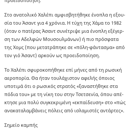
προει­δο­ποί­η­ση.
Στο ανα­το­λι­κό Χα­λέ­πι αμ­φι­σβη­τή­θη­κε ένο­πλα η εξου­
σία του Άσαντ για 4 χρό­νια. Η τύχη της Χάμα το 1982
(όταν ο πα­τέ­ρας Άσαντ συ­νέ­τρι­ψε μια ένο­πλη εξέ­γερ­
ση των Αδελ­φών Μου­σουλ­μά­νων) ή πιο πρό­σφα­τα
της Χομς (που με­τα­τρά­πη­κε σε «πό­λη-φά­ντα­σμα» από
τον γιό Άσαντ) αρ­κούν ως προει­δο­ποί­η­ση.
Το Χα­λέ­πι σφυ­ρο­κο­πή­θη­κε επί μήνες από τη ρω­σι­κή
αε­ρο­πο­ρία. Θα ήταν του­λά­χι­στον αφε­λής όποιος
υπο­τι­μά ότι ο ρω­σι­κός στρα­τός «ξα­να­στή­θη­κε στα
πόδια του» με τη νίκη του στην Τσε­τσε­νία, όπου απέ­
κτη­σε μια πολύ συ­γκε­κρι­μέ­νη «εκ­παί­δευ­ση» στο «πώς
ανα­κα­τα­λαμ­βά­νεις πό­λεις από ισλα­μι­στές αντάρ­τες».
Ση­μείο κα­μπής