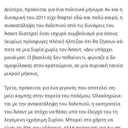
Δεύ­τε­ρο, πρό­κει­ται για ένα πο­λι­τι­κό μή­νυ­μα. Αν και η
δυ­να­μι­κή του 2011 είχε θα­φτεί εδώ και πολύ καιρό, η
ανα­κα­τά­λη­ψη του Χα­λε­πιού από τις δυ­νά­μεις του
Άσαντ δια­τη­ρεί έναν ισχυ­ρό συμ­βο­λι­σμό για όσους
(κυ­ρί­ως πρό­σφυ­γες πλέον) ήλ­πι­ζαν ότι θα ζή­σουν κά­
πο­τε σε μια Συρία χωρίς τον Άσαντ. «Δεν υπάρ­χει
ρουά-ματ. Ο βα­σι­λιάς δεν πε­θαί­νει!», φώ­να­ζε ο δε­
σμο­φύ­λα­κας στον κρα­τού­με­νο, σε μια συ­ρια­κή ται­νία
μι­κρού μή­κους.
Τρίτο, πρό­κει­ται για ένα γε­γο­νός που απο­τε­λεί ση­
μείο κα­μπής στην πο­ρεία του πο­λέ­μου. Ολο­κλη­ρώ­νε­
ται με την ανα­κα­τά­λη­ψη του Χα­λε­πιού, η εκ­στρα­τεία
του Άσαντ με στόχο να θέσει υπό τον έλεγ­χό του τη
λε­γό­με­νη «χρή­σι­μη Συρία». Μπο­ρεί στο χάρτη να
είναι το 30% του εδά­φους, αλλά πρό­κει­ται για τις ση­