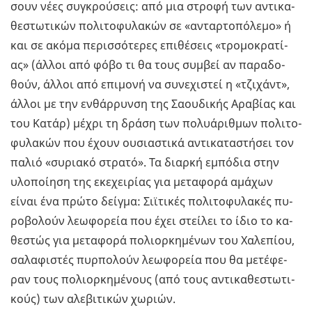
σουν νέες συ­γκρού­σεις: από μια στρο­φή των αντι­κα­
θε­στω­τι­κών πο­λι­το­φυ­λα­κών σε «ανταρ­το­πό­λε­μο» ή
και σε ακόμα πε­ρισ­σό­τε­ρες επι­θέ­σεις «τρο­μο­κρα­τί­
ας» (άλλοι από φόβο τι θα τους συμ­βεί αν πα­ρα­δο­
θούν, άλλοι από επι­μο­νή να συ­νε­χι­στεί η «τζι­χάντ»,
άλλοι με την εν­θάρ­ρυν­ση της Σα­ου­δι­κής Αρα­βί­ας και
του Κατάρ) μέχρι τη δράση των πο­λυά­ριθ­μων πο­λι­το­
φυ­λα­κών που έχουν ου­σια­στι­κά αντι­κα­τα­στή­σει τον
παλιό «συ­ρια­κό στρα­τό». Τα διαρ­κή εμπό­δια στην
υλο­ποί­η­ση της εκε­χει­ρί­ας για με­τα­φο­ρά αμά­χων
είναι ένα πρώτο δείγ­μα: Σι­ϊ­τι­κές πο­λι­το­φυ­λα­κές πυ­
ρο­βο­λούν λε­ω­φο­ρεία που έχει στεί­λει το ίδιο το κα­
θε­στώς για με­τα­φο­ρά πο­λιορ­κη­μέ­νων του Χα­λε­πί­ου,
σα­λα­φι­στές πυρ­πο­λούν λε­ω­φο­ρεία που θα με­τέ­φε­
ραν τους πο­λιορ­κη­μέ­νους (από τους αντι­κα­θε­στω­τι­
κούς) των αλε­βι­τι­κών χω­ριών.