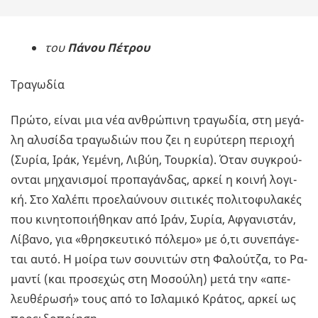
του
Πάνου Πέτρου
Τρα­γω­δία
Πρώτο, είναι μια νέα αν­θρώ­πι­νη τρα­γω­δία, στη με­γά­
λη αλυ­σί­δα τρα­γω­διών που ζει η ευ­ρύ­τε­ρη πε­ριο­χή
(Συρία, Ιράκ, Υε­μέ­νη, Λιβύη, Τουρ­κία). Όταν συ­γκρού­
ο­νται μη­χα­νι­σμοί προ­πα­γάν­δας, αρκεί η κοινή λο­γι­
κή. Στο Χα­λέ­πι προ­ε­λαύ­νουν σι­ι­τι­κές πο­λι­το­φυ­λα­κές
που κι­νη­το­ποι­ή­θη­καν από Ιράν, Συρία, Αφ­γα­νι­στάν,
Λί­βα­νο, για «θρη­σκευ­τι­κό πό­λε­μο» με ό,τι συ­νε­πά­γε­
ται αυτό. Η μοίρα των σου­νι­τών στη Φα­λού­τζα, το Ρα­
μα­ντί (και προ­σε­χώς στη Μο­σού­λη) μετά την «απε­
λευ­θέ­ρω­σή» τους από το Ισλα­μι­κό Κρά­τος, αρκεί ως