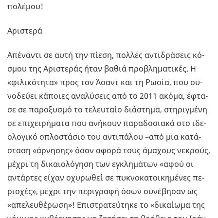
πο­λέ­μου!
Αρι­στε­ρά
Απέ­να­ντι σε αυτή την πίεση, πολ­λές αντι­δρά­σεις κό­
σμου της Αρι­στε­ράς ήταν βαθιά προ­βλη­μα­τι­κές. Η
«φι­λι­κό­τη­τα» προς τον Άσαντ και τη Ρωσία, που συ­
νο­δεύ­ει κά­ποιες ανα­λύ­σεις από το 2011 ακόμα, έφτα­
σε σε πα­ρο­ξυ­σμό το τε­λευ­ταίο διά­στη­μα, στη­ριγ­μέ­νη
σε επι­χει­ρή­μα­τα που ανή­κουν πα­ρα­δο­σια­κά στο ιδε­
ο­λο­γι­κό οπλο­στά­σιο του αντι­πά­λου –από μια κα­τά­
στα­ση «άρ­νη­σης» όσον αφορά τους άμα­χους νε­κρούς,
μέχρι τη δι­καιο­λό­γη­ση των εγκλη­μά­των «αφού οι
αντάρ­τες είχαν οχυ­ρω­θεί σε πυ­κνο­κα­τοι­κη­μέ­νες πε­
ριο­χές», μέχρι την πε­ρι­γρα­φή όσων συ­νέ­βη­σαν ως
«απε­λευ­θέ­ρω­ση»! Επι­στρα­τεύ­τη­κε το «δι­καί­ω­μα της