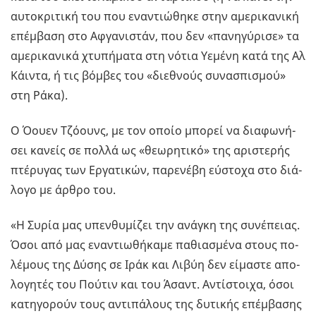
αυ­το­κρι­τι­κή του που ενα­ντιώ­θη­κε στην αμε­ρι­κα­νι­κή
επέμ­βα­ση στο Αφ­γα­νι­στάν, που δεν «πα­νη­γύ­ρι­σε» τα
αμε­ρι­κα­νι­κά χτυ­πή­μα­τα στη νότια Υε­μέ­νη κατά της Αλ
Κάι­ντα, ή τις βόμ­βες του «διε­θνούς συ­να­σπι­σμού»
στη Ράκα).
Ο Όουεν Τζό­ουνς, με τον οποίο μπο­ρεί να δια­φω­νή­
σει κα­νείς σε πολλά ως «θε­ω­ρη­τι­κό» της αρι­στε­ρής
πτέ­ρυ­γας των Ερ­γα­τι­κών, πα­ρε­νέ­βη εύ­στο­χα στο διά­
λο­γο με άρθρο του.
«Η Συρία μας υπεν­θυ­μί­ζει την ανά­γκη της συ­νέ­πειας.
Όσοι από μας ενα­ντιω­θή­κα­με πα­θια­σμέ­να στους πο­
λέ­μους της Δύσης σε Ιράκ και Λιβύη δεν εί­μα­στε απο­
λο­γη­τές του Πού­τιν και του Άσαντ. Αντί­στοι­χα, όσοι
κα­τη­γο­ρούν τους αντι­πά­λους της δυ­τι­κής επέμ­βα­σης