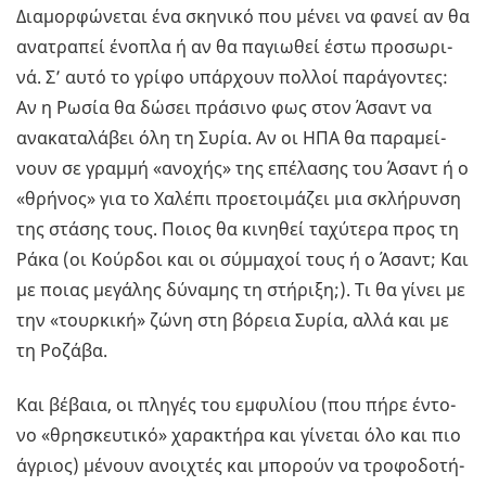
Δια­μορ­φώ­νε­ται ένα σκη­νι­κό που μένει να φανεί αν θα
ανα­τρα­πεί ένο­πλα ή αν θα πα­γιω­θεί έστω προ­σω­ρι­
νά. Σ’ αυτό το γρίφο υπάρ­χουν πολ­λοί πα­ρά­γο­ντες:
Αν η Ρωσία θα δώσει πρά­σι­νο φως στον Άσαντ να
ανα­κα­τα­λά­βει όλη τη Συρία. Αν οι ΗΠΑ θα πα­ρα­μεί­
νουν σε γραμ­μή «ανο­χής» της επέ­λα­σης του Άσαντ ή ο
«θρή­νος» για το Χα­λέ­πι προ­ε­τοι­μά­ζει μια σκλή­ρυν­ση
της στά­σης τους. Ποιος θα κι­νη­θεί τα­χύ­τε­ρα προς τη
Ράκα (οι Κούρ­δοι και οι σύμ­μα­χοί τους ή ο Άσαντ; Και
με ποιας με­γά­λης δύ­να­μης τη στή­ρι­ξη;). Τι θα γίνει με
την «τουρ­κι­κή» ζώνη στη βό­ρεια Συρία, αλλά και με
τη Ρο­ζά­βα.
Και βέ­βαια, οι πλη­γές του εμ­φυ­λί­ου (που πήρε έντο­
νο «θρη­σκευ­τι­κό» χα­ρα­κτή­ρα και γί­νε­ται όλο και πιο
άγριος) μέ­νουν ανοι­χτές και μπο­ρούν να τρο­φο­δο­τή­