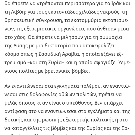
θα έπρε­πε να ντρέ­πο­νται πε­ρισ­σό­τε­ρο για το Ιράκ και
τη Λιβύη: για τους εκα­το­ντά­δες χι­λιά­δες νε­κρούς, τη
θρη­σκευ­τι­κή σύ­γκρου­ση, τα εκα­τομ­μύ­ρια εκτο­πι­σμέ­
νων, τις εξ­τρε­μι­στι­κές ορ­γα­νώ­σεις που άν­θι­σαν μέσα
στο χάος. Θα έπρε­πε να μι­λή­σουν για τη συμ­μα­χία
της Δύσης με μια δι­κτα­το­ρία που απο­κε­φα­λί­ζει
κόσμο όπως η Σα­ου­δι­κή Αρα­βία, η οποία εξά­γει εξ­
τρε­μι­σμό –και στη Συρία– και η οποία σφα­γιά­ζει Υε­μέ­
νιους πο­λί­τες με βρε­τα­νι­κές βόμ­βες.
Αν ενα­ντιώ­νε­σαι στα εγκλή­μα­τα πο­λέ­μου, αν ενα­ντιώ­
νε­σαι στις δο­λο­φο­νί­ες αθώων πο­λι­τών, πρέ­πει να
μιλάς όποιος κι αν είναι ο υπεύ­θυ­νος. Δεν υπάρ­χει
αντί­φα­ση στο να ενα­ντιώ­νε­σαι στα εγκλή­μα­τα και της
δυ­τι­κής και της ρω­σι­κής εξω­τε­ρι­κής πο­λι­τι­κής ή στο
να κα­ταγ­γέλ­λεις τις βόμ­βες και της Συ­ρί­ας και της Σα­