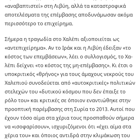
«ανα­βα­πτι­στεί» στη Λιβύη, αλλά τα κα­τα­στρο­φι­κά
απο­τε­λέ­σμα­τα της επέμ­βα­σης απο­δυ­νά­μω­σαν ακόμα
πε­ρισ­σό­τε­ρο το επι­χεί­ρη­μα.
Σή­με­ρα η τρα­γω­δία στο Χα­λέ­πι αξιο­ποιεί­ται ως
«αντε­πι­χεί­ρη­μα». Αν το Ιράκ και η Λιβύη έδει­ξαν «το
κό­στος των επεμ­βά­σε­ων», λέει ο συλ­λο­γι­σμός, το Χα­
λέ­πι δεί­χνει «το κό­στος της μη-επέμ­βα­σης». Κι έτσι ο
υπο­κρι­τι­κός «θρή­νος» για τους άμα­χους νε­κρούς του
Χα­λε­πιού συ­νο­δεύ­ε­ται από «αυ­το­κρι­τι­κές» πο­λι­τι­κών
στε­λε­χών του «δυ­τι­κού κό­σμου που δεν έπαι­ξε το
ρόλο του» και κρι­τι­κές σε όποιον ενα­ντιώ­θη­κε στην
προ­ο­πτι­κή πα­ρέμ­βα­σης στη Συρία το 2013. Αυτοί που
έχουν τόσο αίμα στα χέρια τους προ­σπα­θούν σή­με­ρα
να «ισο­φα­ρί­σουν», ισχυ­ρι­ζό­με­νοι ότι «έχει αίμα στα
χέρια του» και όποιος αντι­δρά στην κλι­μά­κω­ση του