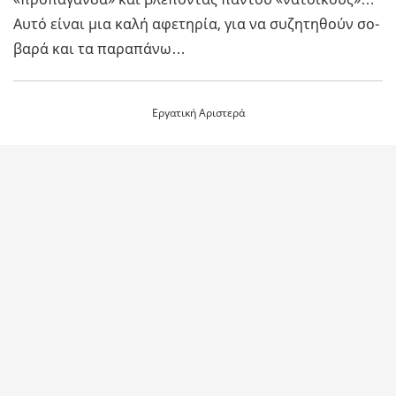
Αυτό είναι μια καλή αφε­τη­ρία, για να συ­ζη­τη­θούν σο­
βα­ρά και τα πα­ρα­πά­νω…
Ερ­γα­τι­κή Αρι­στε­ρά