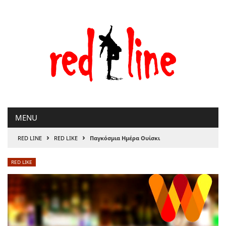
Μετάβαση
στο
περιεχόμενο
MENU
›
›
RED LINE
RED LIKE
Παγκόσμια Ημέρα Ουίσκι
RED LIKE