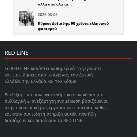
αλλά από όλα τα…
2026-08-06
Κύρκος Δοξιάδης: 90 χρόνια ελληνικού
φασισμού
RED LINE
Το RED LINE καλύπτει καθημερινά τα γεγονότα
και τις ειδήσεις από το Αγρίνιο, την Δυτική
Ελλάδα, την Ελλάδα και τον Κόσμο.
Επιλέξαμε να συνεργαστούμε κοινωνικά για μια
συλλογική & ανεξάρτητη ενημέρωση βασιζόμενοι
στην προσωπική μας εργασία και εμπειρία, καθώς
και στην συνειδητή στήριξη αυτών που ήδη
διαβάζουν και διαδίδουν το RED LINE.