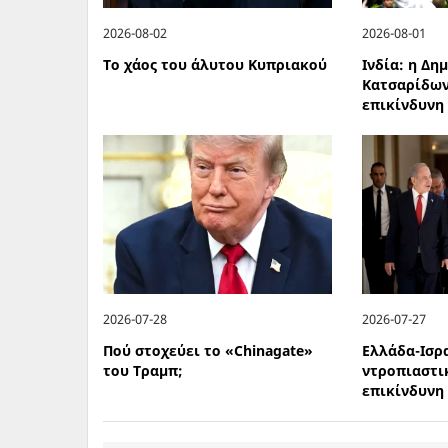
2026-08-02
2026-08-01
Το χάος του άλυτου Κυπριακού
Ινδία: η Δη
Κατσαρίδων
επικίνδυνη
2026-07-28
2026-07-27
Πού στοχεύει το «Chinagate»
Ελλάδα-Ισρ
του Τραμπ;
ντροπιαστι
επικίνδυνη