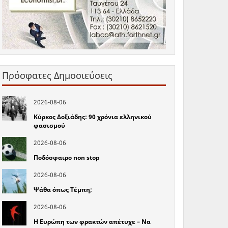
Πρόσφατες Δημοσιεύσεις
2026-08-06
Κύρκος Δοξιάδης: 90 χρόνια ελληνικού
φασισμού
2026-08-06
Ποδόσφαιρο non stop
2026-08-06
Ψάθα όπως Τέμπη;
2026-08-06
Η Ευρώπη των φρακτών απέτυχε – Να