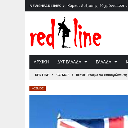
026
Κύρκος Δοξιάδης: 90 χρόνια ελλη
NEWS
HEADLINES
Μετάβαση
στο
περιεχόμενο
ΑΡΧΙΚΗ
ΔΥΤ ΕΛΛΑΔΑ
ΕΛΛΑΔΑ
›
›
RED LINE
ΚΟΣΜΟΣ
Brexit: Έτοιμο να επικυρώσει τ
ΚΟΣΜΟΣ