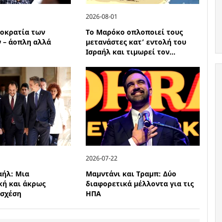
2026-08-01
μοκρατία των
Το Μαρόκο οπλοποιεί τους
 – άοπλη αλλά
μετανάστες κατ’ εντολή του
Ισραήλ και τιμωρεί τον...
2026-07-22
αήλ: Μια
Μαμντάνι και Τραμπ: Δύο
κή και άκρως
διαφορετικά μέλλοντα για τις
 σχέση
ΗΠΑ