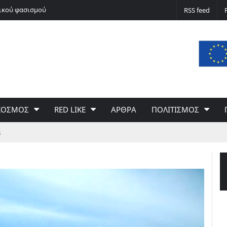
νικού φασισμού
Ποδόσφαιρο non stop
RSS feed
ΚΟΣΜΟΣ
RED LIKE
ΑΡΘΡΑ
ΠΟΛΙΤΙΣΜΟΣ
ά