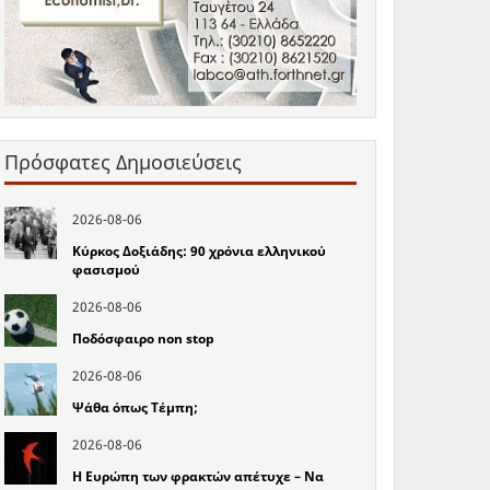
Πρόσφατες Δημοσιεύσεις
2026-08-06
Κύρκος Δοξιάδης: 90 χρόνια ελληνικού
φασισμού
2026-08-06
Ποδόσφαιρο non stop
2026-08-06
Ψάθα όπως Τέμπη;
2026-08-06
Η Ευρώπη των φρακτών απέτυχε – Να