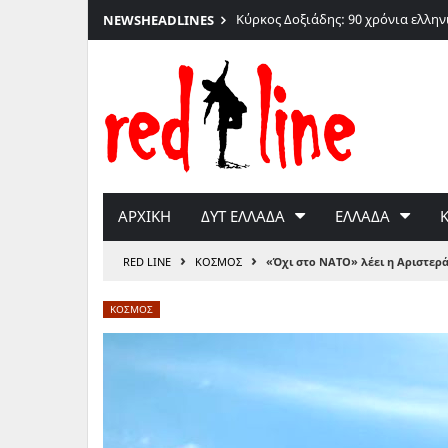
026
Κύρκος Δοξιάδης: 90 χρόνια ελλη
NEWS
HEADLINES
Μετάβαση
στο
περιεχόμενο
ΑΡΧΙΚΗ
ΔΥΤ ΕΛΛΑΔΑ
ΕΛΛΑΔΑ
›
›
RED LINE
ΚΟΣΜΟΣ
«Όχι στο ΝΑΤΟ» λέει η Αριστερ
ΚΟΣΜΟΣ