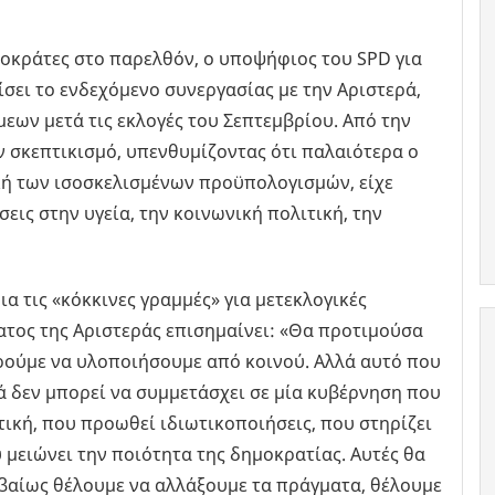
μοκράτες στο παρελθόν, ο υποψήφιος του SPD για
ίσει το ενδεχόμενο συνεργασίας με την Αριστερά,
εων μετά τις εκλογές του Σεπτεμβρίου. Από την
ν σκεπτικισμό, υπενθυμίζοντας ότι παλαιότερα ο
γική των ισοσκελισμένων προϋπολογισμών, είχε
εις στην υγεία, την κοινωνική πολιτική, την
α τις «κόκκινες γραμμές» για μετεκλογικές
τος της Αριστεράς επισημαίνει: «Θα προτιμούσα
πορούμε να υλοποιήσουμε από κοινού. Αλλά αυτό που
ρά δεν μπορεί να συμμετάσχει σε μία κυβέρνηση που
ική, που προωθεί ιδιωτικοποιήσεις, που στηρίζει
 μειώνει την ποιότητα της δημοκρατίας. Αυτές θα
 βεβαίως θέλουμε να αλλάξουμε τα πράγματα, θέλουμε