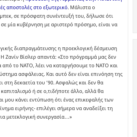
κές αποστολές στο εξωτερικό
. Μάλιστα ο
πεκ, σε πρόσφατη συνέντευξή του, δήλωσε ότι
σε μία κυβέρνηση με αριστερό πρόσημο, είναι να
λογικής διαπραγμάτευσης η προεκλογική δέσμευση
 Η Ζανίν Βίσλερ απαντά: «Στο πρόγραμμά μας δεν
α από το ΝΑΤΟ, λέει να καταργήσουμε το ΝΑΤΟ και
ύστημα ασφάλειας. Και αυτό δεν είναι επινόηση της
ι στη δεκαετία του ’90. Ασφαλώς και δεν θα
απιταλισμό ή σε ο,τιδήποτε άλλο, αλλά θα
ι μου κάνει εντύπωση ότι ένας επικεφαλής των
νημα ειρήνης- επιλέγει σήμερα να αναδείξει τη
ια μετεκλογική συνεργασία…»