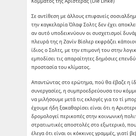
Κόμματος της Αριστεράς (Die Linke)
Σε αντίθεση με άλλους επιφανείς σοσιαλδη
την καγκελαρία Όλαφ Σολτς δεν έχει αποκλε
αν αυτό υποδεικνύουν οι συσχετισμοί δυνάμ
πλευρά της η Ζανίν Βίσλερ εκφράζει κάποιο
ίδιος ο Σολτς, με την επιμονή του στην λο
εμποδίσει τις απαραίτητες δημόσιες επενδύσ
προστασία του κλίματος.
Απαντώντας στο ερώτημα, πού θα έβαζε η ίδι
συνεργασίες, η συμπροεδρεύουσα του κόμμα
να μιλήσουμε μετά τις εκλογές για το τί μ
έχουμε ήδη ξακαθαρίσει είναι ότι η Αριστε
δρομολογεί περικοπές στην κοινωνική πολιτ
στρατιωτικές αποστολές στο εξωτερικό, που
έλεγα ότι είναι οι κόκκινες γραμμές, γιατί