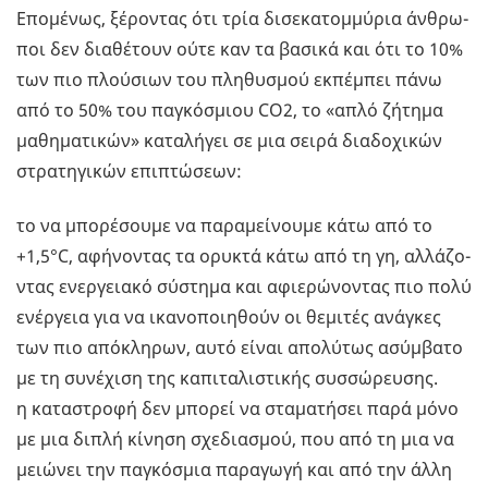
Επο­μέ­νως, ξέ­ρο­ντας ότι τρία δι­σε­κα­τομ­μύ­ρια άν­θρω­
ποι δεν δια­θέ­τουν ούτε καν τα βα­σι­κά και ότι το 10%
των πιο πλού­σιων του πλη­θυ­σμού εκ­πέ­μπει πάνω
από το 50% του πα­γκό­σμιου CO2, το «απλό ζή­τη­μα
μα­θη­μα­τι­κών» κα­τα­λή­γει σε μια σειρά δια­δο­χι­κών
στρα­τη­γι­κών επι­πτώ­σε­ων:
το να μπο­ρέ­σου­με να πα­ρα­μεί­νου­με κάτω από το
+1,5°C, αφή­νο­ντας τα ορυ­κτά κάτω από τη γη, αλ­λά­ζο­
ντας ενερ­γεια­κό σύ­στη­μα και αφιε­ρώ­νο­ντας πιο πολύ
ενέρ­γεια για να ικα­νο­ποι­η­θούν οι θε­μι­τές ανά­γκες
των πιο από­κλη­ρων, αυτό είναι απο­λύ­τως ασύμ­βα­το
με τη συ­νέ­χι­ση της κα­πι­τα­λι­στι­κής συσ­σώ­ρευ­σης.
η κα­τα­στρο­φή δεν μπο­ρεί να στα­μα­τή­σει παρά μόνο
με μια διπλή κί­νη­ση σχε­δια­σμού, που από τη μια να
μειώ­νει την πα­γκό­σμια πα­ρα­γω­γή και από την άλλη