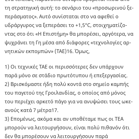
τη στρα­τη­γι­κή αυτή: το σε­νά­ριο του «προ­σω­ρι­νού ξε­
πε­ρά­σμα­τος». Αυτό συ­νί­στα­ται στο να αφε­θεί ο
υδράρ­γυ­ρος να ξε­πε­ρά­σει το +1,5°C, στοι­χη­μα­τί­ζο­
ντας στο ότι «Η Επι­στή­μη» θα μπο­ρέ­σει, αρ­γό­τε­ρα, να
ψυ­χρά­νει τη Γη μέσα από διά­φο­ρες «τε­χνο­λο­γί­ες αρ­
νη­τι­κών εκ­πο­μπών» (TAE)16. Όμως,
1) Οι τε­χνι­κές ΤΑΕ οι πε­ρισ­σό­τε­ρες δεν υπάρ­χουν
παρά μόνο σε στά­διο πρω­τό­τυ­που ή επε­ξερ­γα­σί­ας.
2) Βρι­σκό­μα­στε ήδη πολύ κοντά στο ση­μείο κα­μπής
του πα­γε­τού της Γροι­λαν­δί­ας, ο οποί­ος από μόνος
του πε­ριέ­χει αρ­κε­τό πάγο για να ανυ­ψώ­σει τους ωκε­
α­νούς κατά 7 μέτρα17.
3) Επο­μέ­νως, ακόμα και αν υπο­θέ­τα­με πως οι ΤΕΑ
μπο­ρούν να λει­τουρ­γή­σουν, είναι πολύ πι­θα­νόν ότι
δεν θα μπο­ρέ­σουν να λει­τουρ­γή­σουν παρά