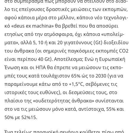
στο συ­μπέ­ρα­σμα πως μπο­ρούν να στεί­λουν στο διά­ο­
λο τις επεί­γου­σες δρα­στι­κές μειώ­σεις των εκ­πο­μπών,
αφού κά­ποια μέρα στο μέλ­λον, κά­ποιο νέο τε­χνο­λο­γι­
κό «deus ex machina» θα βρε­θεί που θα απο­σύ­ρει
ετη­σί­ως από την ατμό­σφαι­ρα, όχι κά­ποια «υπο­λείμ­
μα­τα», αλλά 5, 10 ή και 20 γι­γα­τόν­νους (Gt) διο­ξει­δί­ου
του άν­θρα­κα (οι ση­με­ρι­νές πα­γκό­σμιες εκ­πο­μπές CO2
είναι πε­ρί­που 40 Gt). Απο­τέ­λε­σμα; Ενώ η Ευ­ρω­παϊ­κή
Ένωση και οι ΗΠΑ θα έπρε­πε να μειώ­σουν τις εκ­πο­
μπές τους κατά του­λά­χι­στον 65% ώς το 2030 (για να
πα­ρα­μεί­νου­με κάτω από το +1,5°C, σε­βό­με­νες τις
ιστο­ρι­κές τους ευ­θύ­νες), οι δε­σμεύ­σεις τους, στο
πλαί­σιο της «ου­δε­τε­ρό­τη­τας άν­θρα­κα» συ­νί­στα­νται
στο να τις μειώ­σουν μόνο κατά, αντί­στοι­χα, 55% και
50% με 52%15.
Ένα τε­λεί­ως πα­ρα­νοϊ­κό σε­νά­ριο κρύ­βε­ται πίσω από