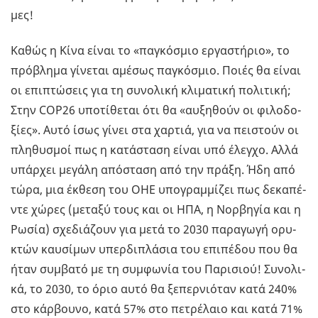
μες!
Καθώς η Κίνα είναι το «πα­γκό­σμιο ερ­γα­στή­ριο», το
πρό­βλη­μα γί­νε­ται αμέ­σως πα­γκό­σμιο. Ποιές θα είναι
οι επι­πτώ­σεις για τη συ­νο­λι­κή κλι­μα­τι­κή πο­λι­τι­κή;
Στην COP26 υπο­τί­θε­ται ότι θα «αυ­ξη­θούν οι φι­λο­δο­
ξί­ες». Αυτό ίσως γίνει στα χαρ­τιά, για να πει­στούν οι
πλη­θυ­σμοί πως η κα­τά­στα­ση είναι υπό έλεγ­χο. Αλλά
υπάρ­χει με­γά­λη από­στα­ση από την πράξη. Ήδη από
τώρα, μια έκ­θε­ση του ΟΗΕ υπο­γραμ­μί­ζει πως δε­κα­πέ­
ντε χώρες (με­τα­ξύ τους και οι ΗΠΑ, η Νορ­βη­γία και η
Ρωσία) σχε­διά­ζουν για μετά το 2030 πα­ρα­γω­γή ορυ­
κτών καυ­σί­μων υπερ­δι­πλά­σια του επι­πέ­δου που θα
ήταν συμ­βα­τό με τη συμ­φω­νία του Πα­ρι­σιού! Συ­νο­λι­
κά, το 2030, το όριο αυτό θα ξε­περ­νιό­ταν κατά 240%
στο κάρ­βου­νο, κατά 57% στο πε­τρέ­λαιο και κατά 71%