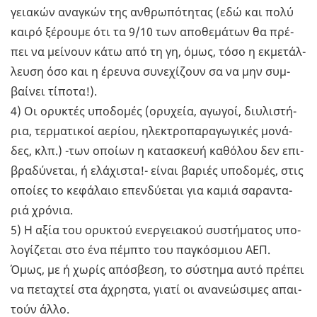
γεια­κών ανα­γκών της αν­θρω­πό­τη­τας (εδώ και πολύ
καιρό ξέ­ρου­με ότι τα 9/10 των απο­θε­μά­των θα πρέ­
πει να μεί­νουν κάτω από τη γη, όμως, τόσο η εκ­με­τάλ­
λευ­ση όσο και η έρευ­να συ­νε­χί­ζουν σα να μην συμ­
βαί­νει τί­πο­τα!).
4) Οι ορυ­κτές υπο­δο­μές (ορυ­χεία, αγω­γοί, δι­υ­λι­στή­
ρια, τερ­μα­τι­κοί αε­ρί­ου, ηλε­κτρο­πα­ρα­γω­γι­κές μο­νά­
δες, κλπ.) -των οποί­ων η κα­τα­σκευή κα­θό­λου δεν επι­
βρα­δύ­νε­ται, ή ελά­χι­στα!- είναι βα­ριές υπο­δο­μές, στις
οποί­ες το κε­φά­λαιο επεν­δύ­ε­ται για καμιά σα­ρα­ντα­
ριά χρό­νια.
5) Η αξία του ορυ­κτού ενερ­γεια­κού συ­στή­μα­τος υπο­
λο­γί­ζε­ται στο ένα πέμ­πτο του πα­γκό­σμιου ΑΕΠ.
Όμως, με ή χωρίς από­σβε­ση, το σύ­στη­μα αυτό πρέ­πει
να πε­τα­χτεί στα άχρη­στα, γιατί οι ανα­νε­ώ­σι­μες απαι­
τούν άλλο.