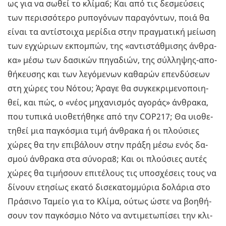
ως για να σωθεί το κλίμα6; Και από τις δε­σμεύ­σεις
των πε­ρισ­σό­τε­ρο ρυ­πο­γό­νων πα­ρα­γό­ντων, ποιά θα
είναι τα αντί­στοι­χα με­ρί­δια στην πραγ­μα­τι­κή μεί­ω­ση
των εγ­χώ­ριων εκ­πο­μπών, της «αντι­στάθ­μι­σης άν­θρα­
κα» μέσω των δα­σι­κών πη­γα­διών, της σύλ­λη­ψης-απο­
θή­κευ­σης και των λε­γό­με­νων κα­θα­ρών επεν­δύ­σε­ων
στη χώρες του Νότου; Άραγε θα συ­γκε­κρι­με­νο­ποι­η­
θεί, και πώς, ο «νέος μη­χα­νι­σμός αγο­ράς» άν­θρα­κα,
που τυ­πι­κά υιο­θε­τή­θη­κε από την COP217; Θα υιο­θε­
τη­θεί μια πα­γκό­σμια τιμή άν­θρα­κα ή οι πλού­σιες
χώρες θα την επι­βά­λουν στην πράξη μέσω ενός δα­
σμού άν­θρα­κα στα σύ­νο­ρα8; Και οι πλού­σιες αυτές
χώρες θα τι­μή­σουν επι­τέ­λους τις υπο­σχέ­σεις τους να
δί­νουν ετη­σί­ως εκατό δι­σε­κα­τομ­μύ­ρια δο­λά­ρια στο
Πρά­σι­νο Τα­μείο για το Κλίμα, ούτως ώστε να βοη­θή­
σουν τον πα­γκό­σμιο Νότο να αντι­με­τω­πί­σει την κλι­