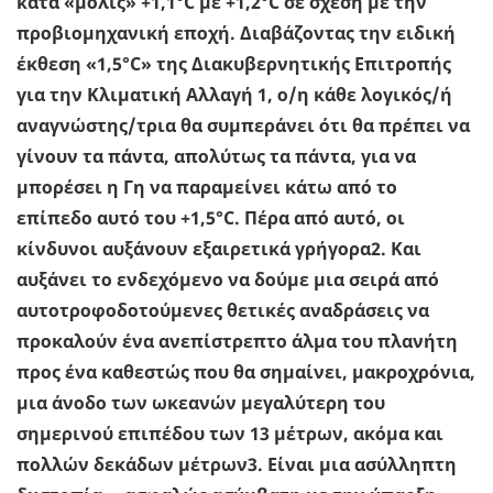
κατά «μόλις» +1,1°C με +1,2°C σε σχέση με την
προβιομηχανική εποχή. Διαβάζοντας την ειδική
έκθεση «1,5°C» της Διακυβερνητικής Επιτροπής
για την Κλιματική Αλλαγή 1, ο/η κάθε λογικός/ή
αναγνώστης/τρια θα συμπεράνει ότι θα πρέπει να
γίνουν τα πάντα, απολύτως τα πάντα, για να
μπορέσει η Γη να παραμείνει κάτω από το
επίπεδο αυτό του +1,5°C. Πέρα από αυτό, οι
κίνδυνοι αυξάνουν εξαιρετικά γρήγορα2. Και
αυξάνει το ενδεχόμενο να δούμε μια σειρά από
αυτοτροφοδοτούμενες θετικές αναδράσεις να
προκαλούν ένα ανεπίστρεπτο άλμα του πλανήτη
προς ένα καθεστώς που θα σημαίνει, μακροχρόνια,
μια άνοδο των ωκεανών μεγαλύτερη του
σημερινού επιπέδου των 13 μέτρων, ακόμα και
πολλών δεκάδων μέτρων3. Είναι μια ασύλληπτη