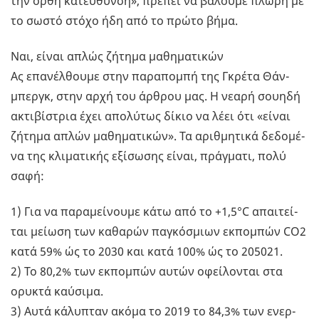
την ορθή κα­τεύ­θυν­ση», πρέ­πει να βά­λου­με πλώρη με
το σωστό στόχο ήδη από το πρώτο βήμα.
Ναι, είναι απλώς ζή­τη­μα μα­θη­μα­τι­κών
Ας επα­νέλ­θου­με στην πα­ρα­πο­μπή της Γκρέ­τα Θάν­
μπεργκ, στην αρχή του άρ­θρου μας. Η νεαρή σου­η­δή
ακτι­βί­στρια έχει απο­λύ­τως δίκιο να λέει ότι «είναι
ζή­τη­μα απλών μα­θη­μα­τι­κών». Τα αριθ­μη­τι­κά δε­δο­μέ­
να της κλι­μα­τι­κής εξί­σω­σης είναι, πράγ­μα­τι, πολύ
σαφή:
1) Για να πα­ρα­μεί­νου­με κάτω από το +1,5°C απαι­τεί­
ται μεί­ω­ση των κα­θα­ρών πα­γκό­σμιων εκ­πο­μπών CO2
κατά 59% ώς το 2030 και κατά 100% ώς το 205021.
2) Το 80,2% των εκ­πο­μπών αυτών οφεί­λο­νται στα
ορυ­κτά καύ­σι­μα.
3) Αυτά κά­λυ­πταν ακόμα το 2019 το 84,3% των ενερ­