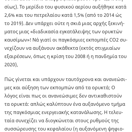
σί­ως). Το με­ρί­διο του φυ­σι­κού αε­ρί­ου αυ­ξή­θη­κε κατά
2,6% και του πε­τρε­λαί­ου κατά 1,5% (από το 2014 ώς
το 2019). Δεν υπάρ­χει ούτε η σκιά μιας αρχής ξε­κι­νή­
μα­τος μιας «δια­δι­κα­σία εγκα­τά­λει­ψης των ορυ­κτών
καυ­σί­μων»! Νά γιατί οι πα­γκό­σμιες εκ­πο­μπές CO2 συ­
νε­χί­ζουν να αυ­ξά­νουν ακά­θε­κτα (εκτός στιγ­μιαί­ων
εξαι­ρέ­σε­ων, όπως η κρίση του 2008 ή η παν­δη­μία του
2020),
Πώς γί­νε­ται και υπάρ­χουν ταυ­τό­χρο­να και ανα­νε­ώ­σι­
μες και αύ­ξη­ση των εκ­πο­μπών από τα ορυ­κτά; Ο
λόγος είναι πως οι ανα­νε­ώ­σι­μες δεν αντι­κα­θι­στούν
τα ορυ­κτά: απλώς κα­λύ­πτουν ένα αυ­ξα­νό­με­νο τμήμα
της πα­γκό­σμιας ενερ­γεια­κής κα­τα­νά­λω­σης. Η τε­λευ­
ταία συ­νε­χί­ζει να διο­γκώ­νε­ται στους ρυθ­μούς της
συσ­σώ­ρευ­σης του κε­φα­λαί­ου (η αυ­ξα­νό­με­νη ψη­φιο­