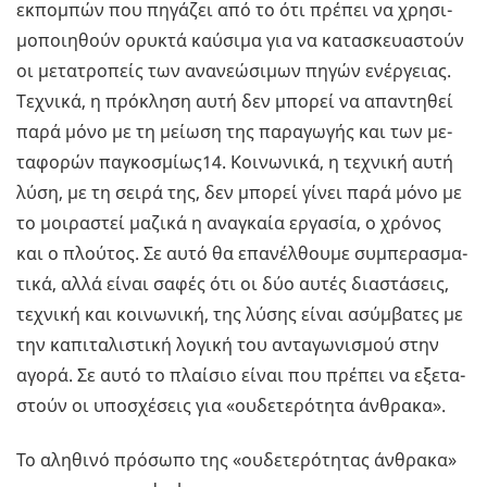
εκ­πο­μπών που πη­γά­ζει από το ότι πρέ­πει να χρη­σι­
μο­ποι­η­θούν ορυ­κτά καύ­σι­μα για να κα­τα­σκευα­στούν
οι με­τα­τρο­πείς των ανα­νε­ώ­σι­μων πηγών ενέρ­γειας.
Τε­χνι­κά, η πρό­κλη­ση αυτή δεν μπο­ρεί να απα­ντη­θεί
παρά μόνο με τη μεί­ω­ση της πα­ρα­γω­γής και των με­
τα­φο­ρών πα­γκο­σμί­ως14. Κοι­νω­νι­κά, η τε­χνι­κή αυτή
λύση, με τη σειρά της, δεν μπο­ρεί γίνει παρά μόνο με
το μοι­ρα­στεί μα­ζι­κά η ανα­γκαία ερ­γα­σία, ο χρό­νος
και ο πλού­τος. Σε αυτό θα επα­νέλ­θου­με συ­μπε­ρα­σμα­
τι­κά, αλλά είναι σαφές ότι οι δύο αυτές δια­στά­σεις,
τε­χνι­κή και κοι­νω­νι­κή, της λύσης είναι ασύμ­βα­τες με
την κα­πι­τα­λι­στι­κή λο­γι­κή του αντα­γω­νι­σμού στην
αγορά. Σε αυτό το πλαί­σιο είναι που πρέ­πει να εξε­τα­
στούν οι υπο­σχέ­σεις για «ου­δε­τε­ρό­τη­τα άν­θρα­κα».
Το αλη­θι­νό πρό­σω­πο της «ου­δε­τε­ρό­τη­τας άν­θρα­κα»