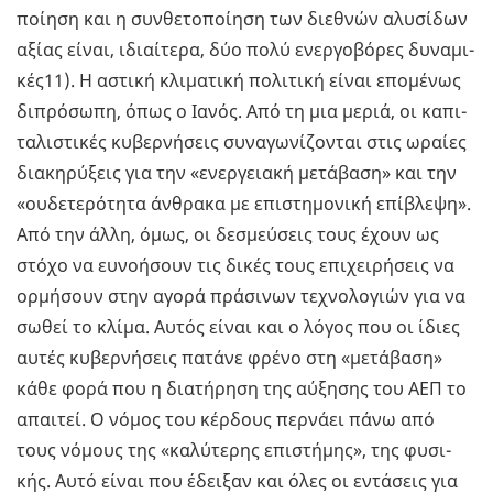
ποί­η­ση και η συν­θε­το­ποί­η­ση των διε­θνών αλυ­σί­δων
αξίας είναι, ιδιαί­τε­ρα, δύο πολύ ενερ­γο­βό­ρες δυ­να­μι­
κές11). Η αστι­κή κλι­μα­τι­κή πο­λι­τι­κή είναι επο­μέ­νως
δι­πρό­σω­πη, όπως ο Ιανός. Από τη μια μεριά, οι κα­πι­
τα­λι­στι­κές κυ­βερ­νή­σεις συ­να­γω­νί­ζο­νται στις ωραί­ες
δια­κη­ρύ­ξεις για την «ενερ­γεια­κή με­τά­βα­ση» και την
«ου­δε­τε­ρό­τη­τα άν­θρα­κα με επι­στη­μο­νι­κή επί­βλε­ψη».
Από την άλλη, όμως, οι δε­σμεύ­σεις τους έχουν ως
στόχο να ευ­νο­ή­σουν τις δικές τους επι­χει­ρή­σεις να
ορ­μή­σουν στην αγορά πρά­σι­νων τε­χνο­λο­γιών για να
σωθεί το κλίμα. Αυτός είναι και ο λόγος που οι ίδιες
αυτές κυ­βερ­νή­σεις πα­τά­νε φρένο στη «με­τά­βα­ση»
κάθε φορά που η δια­τή­ρη­ση της αύ­ξη­σης του ΑΕΠ το
απαι­τεί. Ο νόμος του κέρ­δους περ­νά­ει πάνω από
τους νό­μους της «κα­λύ­τε­ρης επι­στή­μης», της φυ­σι­
κής. Αυτό είναι που έδει­ξαν και όλες οι εντά­σεις για