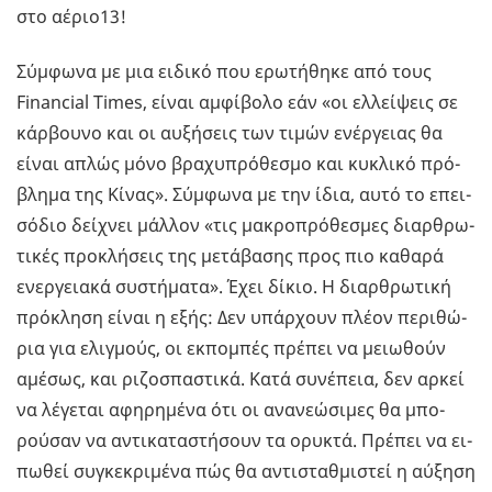
στο αέριο13!
Σύμ­φω­να με μια ει­δι­κό που ερω­τή­θη­κε από τους
Financial Times, είναι αμ­φί­βο­λο εάν «οι ελ­λεί­ψεις σε
κάρ­βου­νο και οι αυ­ξή­σεις των τιμών ενέρ­γειας θα
είναι απλώς μόνο βρα­χυ­πρό­θε­σμο και κυ­κλι­κό πρό­
βλη­μα της Κίνας». Σύμ­φω­να με την ίδια, αυτό το επει­
σό­διο δεί­χνει μάλ­λον «τις μα­κρο­πρό­θε­σμες διαρ­θρω­
τι­κές προ­κλή­σεις της με­τά­βα­σης προς πιο κα­θα­ρά
ενερ­γεια­κά συ­στή­μα­τα». Έχει δίκιο. Η διαρ­θρω­τι­κή
πρό­κλη­ση είναι η εξής: Δεν υπάρ­χουν πλέον πε­ρι­θώ­
ρια για ελιγ­μούς, οι εκ­πο­μπές πρέ­πει να μειω­θούν
αμέ­σως, και ρι­ζο­σπα­στι­κά. Κατά συ­νέ­πεια, δεν αρκεί
να λέ­γε­ται αφη­ρη­μέ­να ότι οι ανα­νε­ώ­σι­μες θα μπο­
ρού­σαν να αντι­κα­τα­στή­σουν τα ορυ­κτά. Πρέ­πει να ει­
πω­θεί συ­γκε­κρι­μέ­να πώς θα αντι­σταθ­μι­στεί η αύ­ξη­ση