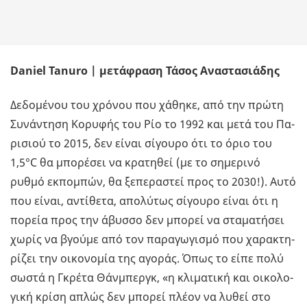
Daniel Tanuro | μετάφραση Τάσος Αναστασιάδης
Δε­δο­μέ­νου του χρό­νου που χά­θη­κε, από την πρώτη
Συ­νά­ντη­ση Κο­ρυ­φής του Ρίο το 1992 και μετά του Πα­
ρι­σιού το 2015, δεν είναι σί­γου­ρο ότι το όριο του
1,5°C θα μπο­ρέ­σει να κρα­τη­θεί (με το ση­με­ρι­νό
ρυθμό εκ­πο­μπών, θα ξε­πε­ρα­στεί προς το 2030!). Αυτό
που είναι, αντί­θε­τα, απο­λύ­τως σί­γου­ρο είναι ότι η
πο­ρεία προς την άβυσ­σο δεν μπο­ρεί να στα­μα­τή­σει
χωρίς να βγού­με από τον πα­ρα­γω­γι­σμό που χα­ρα­κτη­
ρί­ζει την οι­κο­νο­μία της αγο­ράς. Όπως το είπε πολύ
σωστά η Γκρέ­τα Θάν­μπεργκ, «η κλι­μα­τι­κή και οι­κο­λο­
γι­κή κρίση απλώς δεν μπο­ρεί πλέον να λυθεί στο