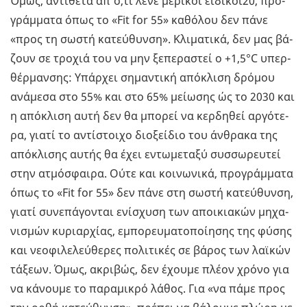
Όμως, αντί­θε­τα απ’ό,τι λένε με­ρι­κοί ει­δι­κοί20, προ­
γράμ­μα­τα όπως το «Fit for 55» κα­θό­λου δεν πάνε
«προς τη σωστή κα­τεύ­θυν­ση». Κλι­μα­τι­κά, δεν μας βά­
ζουν σε τρο­χιά του να μην ξε­πε­ρα­στεί ο +1,5°C υπερ­
θέρ­μαν­σης: Υπάρ­χει ση­μα­ντι­κή από­κλι­ση δρό­μου
ανά­με­σα στο 55% και στο 65% μεί­ω­σης ώς το 2030 και
η από­κλι­ση αυτή δεν θα μπο­ρεί να κερ­δη­θεί αρ­γό­τε­
ρα, γιατί το αντί­στοι­χο διο­ξεί­διο του άν­θρα­κα της
από­κλι­σης αυτής θα έχει εντω­με­τα­ξύ συσ­σω­ρευ­τεί
στην ατμό­σφαι­ρα. Ούτε και κοι­νω­νι­κά, προ­γράμ­μα­τα
όπως το «Fit for 55» δεν πάνε στη σωστή κα­τεύ­θυν­ση,
γιατί συ­νε­πά­γο­νται ενί­σχυ­ση των αποι­κια­κών μη­χα­
νι­σμών κυ­ριαρ­χί­ας, εμπο­ρευ­μα­το­ποί­η­σης της φύσης
και νε­ο­φι­λε­λεύ­θε­ρες πο­λι­τι­κές σε βάρος των λαϊ­κών
τά­ξε­ων. Όμως, ακρι­βώς, δεν έχου­με πλέον χρόνο για
να κά­νου­με το πα­ρα­μι­κρό λάθος. Για «να πάμε προς