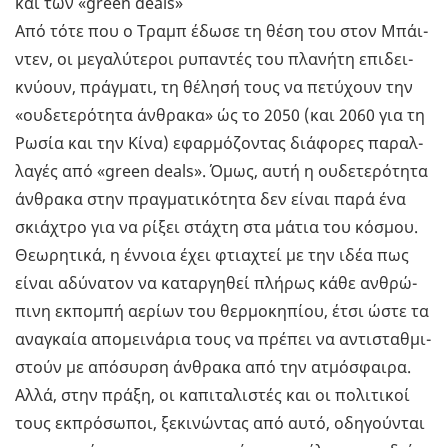
και των «green deals»
Από τότε που ο Τραμπ έδωσε τη θέση του στον Μπάι­
ντεν, οι με­γα­λύ­τε­ροι ρυ­πα­ντές του πλα­νή­τη επι­δει­
κνύ­ουν, πράγ­μα­τι, τη θέ­λη­σή τους να πε­τύ­χουν την
«ου­δε­τε­ρό­τη­τα άν­θρα­κα» ώς το 2050 (και 2060 για τη
Ρωσία και την Κίνα) εφαρ­μό­ζο­ντας διά­φο­ρες πα­ραλ­
λα­γές από «green deals». Όμως, αυτή η ου­δε­τε­ρό­τη­τα
άν­θρα­κα στην πραγ­μα­τι­κό­τη­τα δεν είναι παρά ένα
σκιά­χτρο για να ρίξει στά­χτη στα μάτια του κό­σμου.
Θε­ω­ρη­τι­κά, η έν­νοια έχει φτια­χτεί με την ιδέα πως
είναι αδύ­να­τον να κα­ταρ­γη­θεί πλή­ρως κάθε αν­θρώ­
πι­νη εκ­πο­μπή αε­ρί­ων του θερ­μο­κη­πί­ου, έτσι ώστε τα
ανα­γκαία απο­μει­νά­ρια τους να πρέ­πει να αντι­σταθ­μι­
στούν με από­συρ­ση άν­θρα­κα από την ατμό­σφαι­ρα.
Αλλά, στην πράξη, οι κα­πι­τα­λι­στές και οι πο­λι­τι­κοί
τους εκ­πρό­σω­ποι, ξε­κι­νώ­ντας από αυτό, οδη­γού­νται