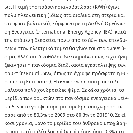
ως. Η τιμή της πρά­σι­νης κι­λο­βα­τώ­ρας (KWh) έγινε
πολύ πλε­ο­νε­κτι­κή (ιδίως στα αιο­λι­κά στη στε­ριά και
στα φω­το­βολ­ταϊ­κά). Σύμ­φω­να με τη Διε­θνή Ορ­γά­νω­
ση Ενέρ­γειας (International Energy Agency -IEA), κατά
την επό­με­νη δε­κα­ε­τία, πάνω από το 80% των επεν­δύ­
σε­ων στον ηλε­κτρι­κό τομέα θα γί­νο­νται στα ανα­νε­ώ­
σι­μα. Αλλά αυτό κα­θό­λου δεν ση­μαί­νει πως «έχει ήδη
ξε­κι­νή­σει η πα­γκό­σμια δια­δι­κα­σία εγκα­τά­λει­ψης των
ορυ­κτών καυ­σί­μων», όπως το έγρα­φε πρό­σφα­τα η Ευ­
ρω­παϊ­κή Επι­τρο­πή9. Η ανα­κοί­νω­ση αυτή απο­τε­λεί
μά­λι­στα πολύ χον­δροει­δές ψέμα. Σε δέκα χρό­νια, το
με­ρί­διο των ορυ­κτών στο πα­γκό­σμιο ενερ­γεια­κό μείγ­
μα δεν κα­τέ­γρα­ψε παρά μια αμυ­δρή υπο­χώ­ρη­ση -πέ­
ρα­σε από το 80,3% το 2009 στο 80,3% το 201910. Σε εί­
κο­σι χρό­νια, μόνο το με­ρί­διο του άν­θρα­κα υπο­χώ­ρη­
σε και αυτό πολύ ελα­φρά (κατά μέσον όρο -0,3% ετη­