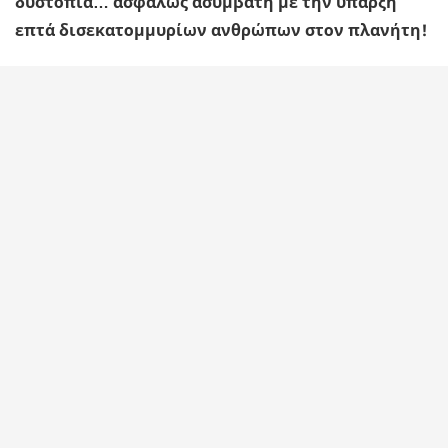
δυστοπία… ασφαλώς ασύμβατη με την ύπαρξη
επτά δισεκατομμυρίων ανθρώπων στον πλανήτη!