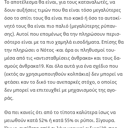
Το απο­τέ­λε­σμα θα είναι, για τους κα­τα­να­λω­τές, να
δουν αυ­ξή­σεις τιμών που θα είναι τόσο με­γα­λύ­τε­ρες
όσο το σπίτι τους θα είναι πιο κακό ή όσο το αυ­το­κί­
νη­τό τους θα είναι πιο παλιό (με­γα­λύ­τε­ρης ρύ­παν­
σης). Αυτοί που επο­μέ­νως θα την πλη­ρώ­σουν πε­ρισ­
σό­τε­ρο είναι με τα πιο χα­μη­λά ει­σο­δή­μα­τα. Επί­σης θα
την πλη­ρώ­σει ο Νότος -και άρα οι πλη­θυ­σμοί του-
μέσα από τις «αντι­σταθ­μί­σεις άν­θρα­κα» και τους δα­
σμούς άν­θρα­κα19. Και όλα αυτά για ένα σχέ­διο που
(εκτός αν χρη­σι­μο­ποι­η­θούν κολ­πά­κια) δεν μπο­ρεί να
φτά­σει καν το δικό του ανε­παρ­κές στόχο, ο οποί­ος
δεν μπο­ρεί να επι­τευ­χθεί με μη­χα­νι­σμούς της αγο­
ράς.
Θα πει κα­νείς ότι από το τί­πο­τα κα­λύ­τε­ρα ίσως να
μειω­θούν κατά 52% ή κατά 55% οι ρύποι. Σί­γου­ρα.