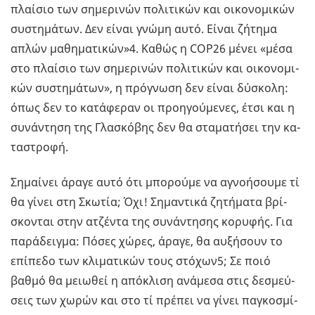
πλαί­σιο των ση­με­ρι­νών πο­λι­τι­κών και οι­κο­νο­μι­κών
συ­στη­μά­των. Δεν είναι γνώμη αυτό. Είναι ζή­τη­μα
απλών μα­θη­μα­τι­κών»4. Καθώς η COP26 μένει «μέσα
στο πλαί­σιο των ση­με­ρι­νών πο­λι­τι­κών και οι­κο­νο­μι­
κών συ­στη­μά­των», η πρό­γνω­ση δεν είναι δύ­σκο­λη:
όπως δεν το κα­τά­φε­ραν οι προη­γού­με­νες, έτσι και η
συ­νά­ντη­ση της Γλα­σκό­βης δεν θα στα­μα­τή­σει την κα­
τα­στρο­φή.
Ση­μαί­νει άραγε αυτό ότι μπο­ρού­με να αγνο­ή­σου­με τί
θα γίνει στη Σκω­τία; Όχι! Ση­μα­ντι­κά ζη­τή­μα­τα βρί­
σκο­νται στην ατζέ­ντα της συ­νά­ντη­σης κο­ρυ­φής. Για
πα­ρά­δειγ­μα: Πόσες χώρες, άραγε, θα αυ­ξή­σουν το
επί­πε­δο των κλι­μα­τι­κών τους στό­χων5; Σε ποιό
βαθμό θα μειω­θεί η από­κλι­ση ανά­με­σα στις δε­σμεύ­
σεις των χωρών και στο τί πρέ­πει να γίνει πα­γκο­σμί­