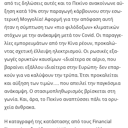
από τις δη­λώ­σεις αυτές και το Πε­κί­νο ανα­κοί­νω­νε αύ­
ξη­ση κατά 10% στην πα­ρα­γω­γή κάρ­βου­νου στην εσω­
τε­ρι­κή Μογ­γο­λία! Αφορ­μή για την από­φα­ση αυτή
ήταν η σύμ­πτω­ση των «πιο φι­λό­δο­ξων» κλι­μα­τι­κών
στό­χων με την ανά­καμ­ψη μετά τον Covid. Οι πα­ραγ­γε­
λί­ες εμπο­ρευ­μά­των από την Κίνα ρέουν, προ­κα­λώ­
ντας σχε­τι­κή έλ­λει­ψη ηλε­κτρι­σμού. Οι ρω­σι­κές εξα­
γω­γές ορυ­κτών καυ­σί­μων -ιδιαί­τε­ρα σε αέριο, που
βα­ραί­νει εξάλ­λου ιδιαί­τε­ρα στην Ευ­ρώ­πη- δεν επαρ­
κούν για να κα­λύ­ψουν την τρύπα. Έτσι προ­κα­λεί­ται
και αύ­ξη­ση των τιμών…. που απει­λεί την πα­γκό­σμια
ανά­καμ­ψη. Ο στα­σι­μο­πλη­θω­ρι­σμός βρί­σκε­ται στη
γωνία. Και, άρα, το Πε­κί­νο ανα­πτύσ­σει πάλι τα ορυ­
χεία άν­θρα­κα.
Η κα­τα­γρα­φή της κα­τά­στα­σης από τους Financial