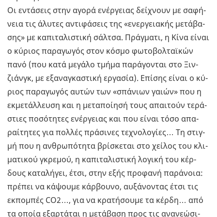
Οι εντά­σεις στην αγορά ενέρ­γειας δεί­χνουν με σα­φή­
νεια τις άλυ­τες αντι­φά­σεις της «ενερ­γεια­κής με­τά­βα­
σης» με κα­πι­τα­λι­στι­κή σάλ­τσα. Πράγ­μα­τι, η Κίνα είναι
ο κύ­ριος πα­ρα­γω­γός στον κόσμο φω­το­βολ­ταϊ­κών
πανό (που κατά με­γά­λο τμήμα πα­ρά­γο­νται στο Ξιν­
ζιάνγκ, με εξα­να­γκα­στι­κή ερ­γα­σία). Επί­σης είναι ο κύ­
ριος πα­ρα­γω­γός αυτών των «σπά­νιων γαιών» που η
εκ­με­τάλ­λευ­ση και η με­τα­ποί­η­σή τους απαι­τούν τε­ρά­
στιες πο­σό­τη­τες ενέρ­γειας και που είναι τόσο απα­
ραί­τη­τες για πολ­λές πρά­σι­νες τε­χνο­λο­γί­ες… Τη στιγ­
μή που η αν­θρω­πό­τη­τα βρί­σκε­ται στο χεί­λος του κλι­
μα­τι­κού γκρε­μού, η κα­πι­τα­λι­στι­κή λο­γι­κή του κέρ­
δους κα­τα­λή­γει, έτσι, στην εξής προ­φα­νή πα­ρά­νοια:
πρέ­πει να κά­ψου­με κάρ­βου­νο, αυ­ξά­νο­ντας έτσι τις
εκ­πο­μπές CO2…, για να κρα­τή­σου­με τα κέρδη… από
τα οποία εξαρ­τά­ται η με­τά­βα­ση προς τις ανα­νε­ώ­σι­