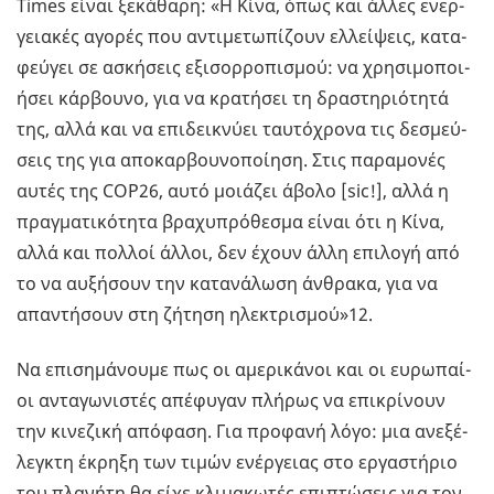
Times είναι ξε­κά­θα­ρη: «Η Κίνα, όπως και άλλες ενερ­
γεια­κές αγο­ρές που αντι­με­τω­πί­ζουν ελ­λεί­ψεις, κα­τα­
φεύ­γει σε ασκή­σεις εξι­σορ­ρο­πι­σμού: να χρη­σι­μο­ποι­
ή­σει κάρ­βου­νο, για να κρα­τή­σει τη δρα­στη­ριό­τη­τά
της, αλλά και να επι­δει­κνύ­ει ταυ­τό­χρο­να τις δε­σμεύ­
σεις της για απο­καρ­βου­νο­ποί­η­ση. Στις πα­ρα­μο­νές
αυτές της COP26, αυτό μοιά­ζει άβολο [sic!], αλλά η
πραγ­μα­τι­κό­τη­τα βρα­χυ­πρό­θε­σμα είναι ότι η Κίνα,
αλλά και πολ­λοί άλλοι, δεν έχουν άλλη επι­λο­γή από
το να αυ­ξή­σουν την κα­τα­νά­λω­ση άν­θρα­κα, για να
απα­ντή­σουν στη ζή­τη­ση ηλε­κτρι­σμού»12.
Να επι­ση­μά­νου­με πως οι αμε­ρι­κά­νοι και οι ευ­ρω­παί­
οι αντα­γω­νι­στές απέ­φυ­γαν πλή­ρως να επι­κρί­νουν
την κι­νε­ζι­κή από­φα­ση. Για προ­φα­νή λόγο: μια ανε­ξέ­
λεγ­κτη έκρη­ξη των τιμών ενέρ­γειας στο ερ­γα­στή­ριο
του πλα­νή­τη θα είχε κλι­μα­κω­τές επι­πτώ­σεις για τον