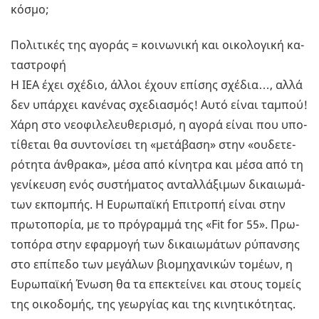
κόσμο;
Πο­λι­τι­κές της αγο­ράς = κοι­νω­νι­κή και οι­κο­λο­γι­κή κα­
τα­στρο­φή
Η IEA έχει σχέ­διο, άλλοι έχουν επί­σης σχέ­δια…, αλλά
δεν υπάρ­χει κα­νέ­νας σχε­δια­σμός! Αυτό είναι τα­μπού!
Χάρη στο νε­ο­φι­λε­λευ­θε­ρι­σμό, η αγορά είναι που υπο­
τί­θε­ται θα συ­ντο­νί­σει τη «με­τά­βα­ση» στην «ου­δε­τε­
ρό­τη­τα άν­θρα­κα», μέσα από κί­νη­τρα και μέσα από τη
γε­νί­κευ­ση ενός συ­στή­μα­τος ανταλ­λά­ξι­μων δι­καιω­μά­
των εκ­πο­μπής. Η Ευ­ρω­παϊ­κή Επι­τρο­πή είναι στην
πρω­το­πο­ρία, με το πρό­γραμ­μά της «Fit for 55». Πρω­
το­πό­ρα στην εφαρ­μο­γή των δι­καιω­μά­των ρύ­παν­σης
στο επί­πε­δο των με­γά­λων βιο­μη­χα­νι­κών το­μέ­ων, η
Ευ­ρω­παϊ­κή Ένωση θα τα επε­κτεί­νει και στους το­μείς
της οι­κο­δο­μής, της γε­ωρ­γί­ας και της κι­νη­τι­κό­τη­τας.