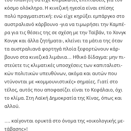
κόσμο ολό­κλη­ρο. Η κι­νε­ζι­κή ηγε­σία είναι επί­σης
πολύ πραγ­μα­τι­στι­κή: ενώ είχε κη­ρύ­ξει εμπάρ­γκο στο
αυ­στρα­λια­νό κάρ­βου­νο -για να τι­μω­ρή­σει την Κα­μπέ­
ρα για τις θέ­σεις της σε σχέση με την Ταϊ­βάν, το Χονγκ
Κονγκ και άλλα ζη­τή­μα­τα-, κλεί­νει τα μάτια της όταν
τα αυ­στρα­λια­νά φορ­τη­γά πλοία ξε­φορ­τώ­νουν κάρ­
βου­νο στα κι­νε­ζι­κά λι­μά­νια… Ηθικό δί­δαγ­μα: μην πι­
στεύ­ε­τε τις κλι­μα­τι­κές υπο­σχέ­σεις των κα­πι­τα­λι­στι­
κών πο­λι­τι­κών υπευ­θύ­νων, ακόμα και αυτών που
ντύ­νο­νται με «κομ­μου­νι­στι­κές» ση­μαί­ες. Γιατί στο
τέλος, αυτός που απο­φα­σί­ζει είναι το Κε­φά­λαιο, όχι
το κλίμα. Στη Λαϊκή Δη­μο­κρα­τία της Κίνας, όπως και
αλλού.
…. καί­γο­νται ορυ­κτά στο όνομα της «οι­κο­λο­γι­κής με­
τά­βα­σης»!