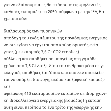
για να ελ­πί­σου­με πως θα φτά­σου­με τις «μη­δε­νι­κές
κα­θα­ρές εκ­πο­μπές» το 2050, σύμ­φω­να με την IEA, θα
χρεια­στούν:
δι­πλα­σια­σμός των πυ­ρη­νι­κών
απο­δο­χή του ενός πέμ­πτου της πα­γκό­σμιας ενέρ­γειας
να συ­νε­χί­σει να έρ­χε­ται από καύση ορυ­κτής ενέρ­
γειας (με εκ­πο­μπές 7,6 Gt CO2 ετη­σί­ως)
σύλ­λη­ψη και απο­θή­κευ­ση υπο­γεί­ως στη γη κάθε
χρόνο από 7,6 Gt διο­ξει­δί­ου του άν­θρα­κα μέσα σε γε­
ω­λο­γι­κές απο­θή­κες (απ’ό­που ωστό­σο δεν απο­κλεί­ε­
ται να υπάρ­ξει δια­φυ­γή, ακόμα και ξαφ­νι­κή και μα­ζι­
κή)
αφιέ­ρω­ση 410 εκα­τομ­μυ­ρί­ων εκτα­ρί­ων σε βιο­μη­χα­νι­
κή βιο­καλ­λιέρ­γεια ενερ­γεια­κής βιο­μά­ζας (η έκτα­ση
αυτή είναι πε­ρί­που το ένα τρίτο της γε­ωρ­γι­κής επι­