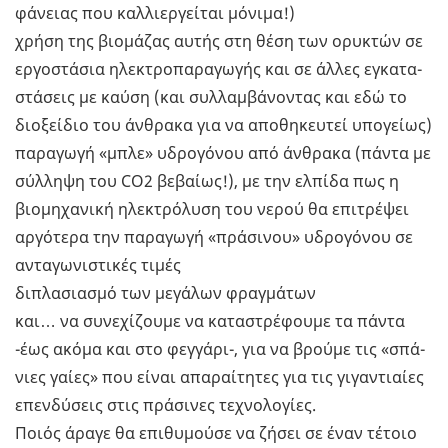
φά­νειας που καλ­λιερ­γεί­ται μό­νι­μα!)
χρήση της βιο­μά­ζας αυτής στη θέση των ορυ­κτών σε
ερ­γο­στά­σια ηλε­κτρο­πα­ρα­γω­γής και σε άλλες εγκα­τα­
στά­σεις με καύση (και συλ­λαμ­βά­νο­ντας και εδώ το
διο­ξεί­διο του άν­θρα­κα για να απο­θη­κευ­τεί υπο­γεί­ως)
πα­ρα­γω­γή «μπλε» υδρο­γό­νου από άν­θρα­κα (πάντα με
σύλ­λη­ψη του CO2 βε­βαί­ως!), με την ελ­πί­δα πως η
βιο­μη­χα­νι­κή ηλε­κτρό­λυ­ση του νερού θα επι­τρέ­ψει
αρ­γό­τε­ρα την πα­ρα­γω­γή «πρά­σι­νου» υδρο­γό­νου σε
αντα­γω­νι­στι­κές τιμές
δι­πλα­σια­σμό των με­γά­λων φραγ­μά­των
και… να συ­νε­χί­ζου­με να κα­τα­στρέ­φου­με τα πάντα
-έως ακόμα και στο φεγ­γά­ρι-, για να βρού­με τις «σπά­
νιες γαίες» που είναι απα­ραί­τη­τες για τις γι­γα­ντιαί­ες
επεν­δύ­σεις στις πρά­σι­νες τε­χνο­λο­γί­ες.
Ποιός άραγε θα επι­θυ­μού­σε να ζήσει σε έναν τέ­τοιο