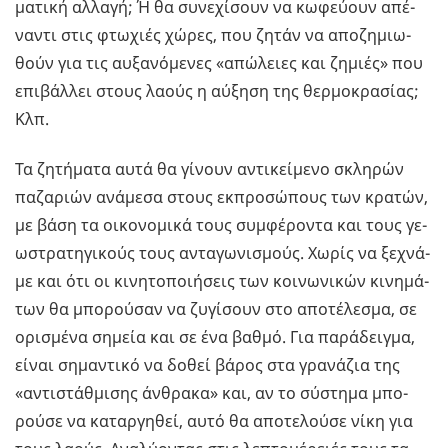
μα­τι­κή αλ­λα­γή; Ή θα συ­νε­χί­σουν να κω­φεύ­ουν απέ­
να­ντι στις φτω­χιές χώρες, που ζητάν να απο­ζη­μιω­
θούν για τις αυ­ξα­νό­με­νες «απώ­λειες και ζη­μιές» που
επι­βάλ­λει στους λαούς η αύ­ξη­ση της θερ­μο­κρα­σί­ας;
Κλπ.
Τα ζη­τή­μα­τα αυτά θα γί­νουν αντι­κεί­με­νο σκλη­ρών
πα­ζα­ριών ανά­με­σα στους εκ­προ­σώ­πους των κρα­τών,
με βάση τα οι­κο­νο­μι­κά τους συμ­φέ­ρο­ντα και τους γε­
ω­στρα­τη­γι­κούς τους αντα­γω­νι­σμούς. Χωρίς να ξε­χνά­
με και ότι οι κι­νη­το­ποι­ή­σεις των κοι­νω­νι­κών κι­νη­μά­
των θα μπο­ρού­σαν να ζυ­γί­σουν στο απο­τέ­λε­σμα, σε
ορι­σμέ­να ση­μεία και σε ένα βαθμό. Για πα­ρά­δειγ­μα,
είναι ση­μα­ντι­κό να δοθεί βάρος στα γρα­νά­ζια της
«αντι­στάθ­μι­σης άν­θρα­κα» και, αν το σύ­στη­μα μπο­
ρού­σε να κα­ταρ­γη­θεί, αυτό θα απο­τε­λού­σε νίκη για