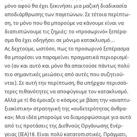
μόνο αφού θα έχει ξε­κι­νή­σει μια μα­ζι­κή δια­δι­κα­σία
απο­διάρ­θρω­σης των πα­γε­τώ­νων. Σε τέ­τοια πε­ρί­πτω­
ση, το μόνο που θα μπο­ρού­με να κά­νου­με είναι να
δια­πι­στώ­νου­με τις ζη­μιές: το «προ­σω­ρι­νό» ξε­πέ­ρα­
σμα θα έχει οδη­γή­σει σε μό­νι­μο κα­τα­κλυ­σμό…
Ας δε­χτού­με, ωστό­σο, πως το προ­σω­ρι­νό ξε­πέ­ρα­σμα
θα μπο­ρέ­σει να πα­ρα­μεί­νει πραγ­μα­τι­κά πε­ριο­ρι­σμέ­
νο (αν και αυτό και μόνο θα απαι­τού­σε πά­ντως πολύ
πιο ση­μα­ντι­κές μειώ­σεις από αυτές που συ­ζη­τιού­
νται). Σε αυτή την πε­ρί­πτω­ση, θα υπήρ­χαν πε­ρισ­σό­
τε­ρες πι­θα­νό­τη­τες να απο­φύ­γου­με τον κα­τα­κλυ­σμό.
Αλλά με τί θα έμοια­ζε ο κό­σμος με βάση την «ανα­πτυ­
ξια­κί­στι­κη» στρα­τη­γι­κή της «ου­δε­τε­ρό­τη­τας άν­θρα­
κα»; Μια ιδέα μπο­ρού­με να δια­μορ­φώ­σου­με για αυτό
από τις προ­τά­σεις της Διε­θνούς Ορ­γά­νω­σης Ενέρ­
γειας (IEA)18. Είναι πολύ κα­τα­το­πι­στι­κές. Πράγ­μα­τι,