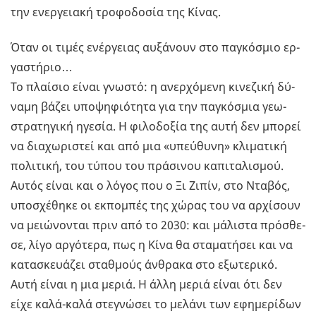
την ενερ­γεια­κή τρο­φο­δο­σία της Κίνας.
Όταν οι τιμές ενέρ­γειας αυ­ξά­νουν στο πα­γκό­σμιο ερ­
γα­στή­ριο…
Το πλαί­σιο είναι γνω­στό: η ανερ­χό­με­νη κι­νε­ζι­κή δύ­
να­μη βάζει υπο­ψη­φιό­τη­τα για την πα­γκό­σμια γε­ω­
στρα­τη­γι­κή ηγε­σία. Η φι­λο­δο­ξία της αυτή δεν μπο­ρεί
να δια­χω­ρι­στεί και από μια «υπεύ­θυ­νη» κλι­μα­τι­κή
πο­λι­τι­κή, του τύπου του πρά­σι­νου κα­πι­τα­λι­σμού.
Αυτός είναι και ο λόγος που ο Ξι Ζιπίν, στο Ντα­βός,
υπο­σχέ­θη­κε οι εκ­πο­μπές της χώρας του να αρ­χί­σουν
να μειώ­νο­νται πριν από το 2030: και μά­λι­στα πρό­σθε­
σε, λίγο αρ­γό­τε­ρα, πως η Κίνα θα στα­μα­τή­σει και να
κα­τα­σκευά­ζει σταθ­μούς άν­θρα­κα στο εξω­τε­ρι­κό.
Αυτή είναι η μια μεριά. Η άλλη μεριά είναι ότι δεν
είχε κα­λά-κα­λά στε­γνώ­σει το με­λά­νι των εφη­με­ρί­δων