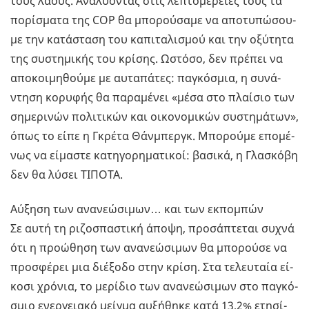
τους λαούς. Ανα­λύ­ο­ντας στις λε­πτο­μέ­ρειές τους τα
πο­ρί­σμα­τα της COP θα μπο­ρού­σα­με να απο­τυ­πώ­σου­
με την κα­τά­στα­ση του κα­πι­τα­λι­σμού και την οξύ­τη­τα
της συ­στη­μι­κής του κρί­σης. Ωστό­σο, δεν πρέ­πει να
απο­κοι­μη­θού­με με αυ­τα­πά­τες: πα­γκό­σμια, η συ­νά­
ντη­ση κο­ρυ­φής θα πα­ρα­μέ­νει «μέσα στο πλαί­σιο των
ση­με­ρι­νών πο­λι­τι­κών και οι­κο­νο­μι­κών συ­στη­μά­των»,
όπως το είπε η Γκρέ­τα Θάν­μπεργκ. Μπο­ρού­με επο­μέ­
νως να εί­μα­στε κα­τη­γο­ρη­μα­τι­κοί: βα­σι­κά, η Γλα­σκό­βη
δεν θα λύσει ΤΙ­ΠΟ­ΤΑ.
Αύ­ξη­ση των ανα­νε­ώ­σι­μων… και των εκ­πο­μπών
Σε αυτή τη ρι­ζο­σπα­στι­κή άποψη, προ­σά­πτε­ται συχνά
ότι η προ­ώ­θη­ση των ανα­νε­ώ­σι­μων θα μπο­ρού­σε να
προ­σφέ­ρει μια διέ­ξο­δο στην κρίση. Στα τε­λευ­ταία εί­
κο­σι χρό­νια, το με­ρί­διο των ανα­νε­ώ­σι­μων στο πα­γκό­
σμιο ενερ­γεια­κό μείγ­μα αυ­ξή­θη­κε κατά 13,2% ετη­σί­