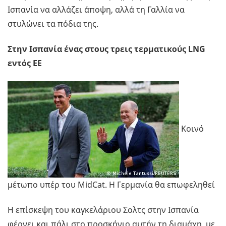
Ισπανία να αλλάζει άποψη, αλλά τη Γαλλία να
στυλώνει τα πόδια της.
Στην Ισπανία ένας στους τρεις τερματικούς LNG
εντός ΕΕ
Κοινό
μέτωπο υπέρ του MidCat. H Γερμανία θα επωφεληθεί
Η επίσκεψη του καγκελάριου Σολτς στην Ισπανία
φέρνει και πάλι στο προσκήνιο αυτήν τη διαμάχη, με