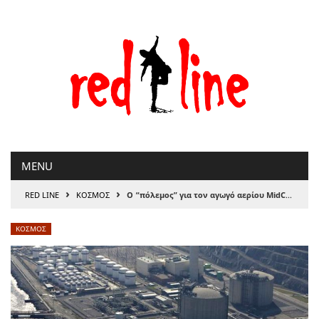
Μετάβαση
στο
περιεχόμενο
MENU
›
›
RED LINE
ΚΟΣΜΟΣ
O “πόλεμος” για τον αγωγό αερίου MidCat καλά κρατεί
ΚΟΣΜΟΣ