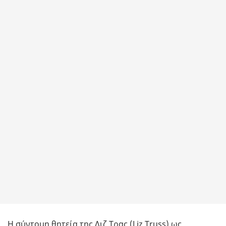
Η σύντομη θητεία της Λιζ Τρας (Liz Truss) ως