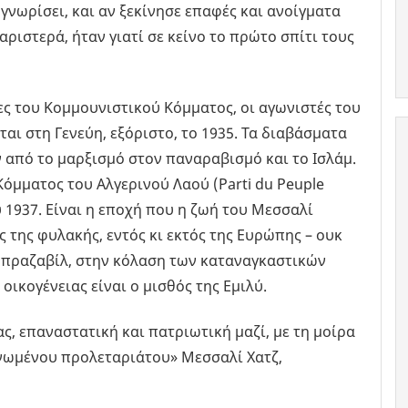
γνωρίσει, και αν ξεκίνησε επαφές και ανοίγματα
αριστερά, ήταν γιατί σε κείνο το πρώτο σπίτι τους
λες του Κομμουνιστικού Κόμματος, οι αγωνιστές του
αι στη Γενεύη, εξόριστο, το 1935. Τα διαβάσματα
ν από το μαρξισμό στον παναραβισμό και το Ισλάμ.
 Κόμματος του Αλγερινού Λαού (Parti du Peuple
υ 1937. Είναι η εποχή που η ζωή του Μεσσαλί
ς της φυλακής, εντός κι εκτός της Ευρώπης – ουκ
Μπραζαβίλ, στην κόλαση των καταναγκαστικών
οικογένειας είναι ο μισθός της Εμιλύ.
ς, επαναστατική και πατριωτική μαζί, με τη μοίρα
εινωμένου προλεταριάτου» Μεσσαλί Χατζ,