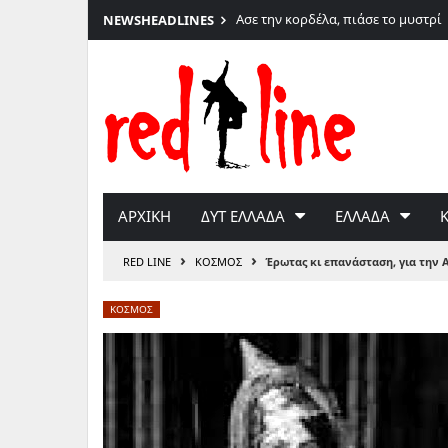
6
Ασε την κορδέλα, πιάσε το μυστρί
NEWS
HEADLINES
Μετάβαση
στο
περιεχόμενο
ΑΡΧΙΚΗ
ΔΥΤ ΕΛΛΑΔΑ
ΕΛΛΑΔΑ
›
›
RED LINE
ΚΟΣΜΟΣ
Έρωτας κι επανάσταση, για την 
ΚΟΣΜΟΣ