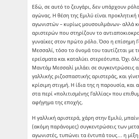
Εδώ, σε αυτό το ζευγάρι, δεν υπάρχουν ρόλο
αγώνας. Η θέση της Εμιλύ είναι προκλητική
αγωνιστών – κυρίως μουσουλμάνων- αλλά κ
αριστερών που στηρίζουν το αντιαποκιοκρατ
γυναίκες στον πρώτο ρόλο. Όσο η επίσημη Γ
Μεσσαλί, τόσο το όνομά του ταυτίζεται με 
ερείσματα και καταλύει στερεότυπα. Όχι ό
Μαντάμ Μεσσαλί μιλάει σε συγκεντρώσεις α
γαλλικής ριζοσπαστικής αριστεράς, και γίν
κρίσιμη στιγμή. Η ίδια της η παρουσία, και
στα περί «πολιτισμένης Γαλλίας» που επιθυμ
αφήγημα της εποχής.
Η γαλλική αριστερά, χάρη στην Εμιλύ, μπαίν
(ακόμη παράνομες) συγκεντρώσεις των μετ
αγωνιστές, τυπώνει τα έντυπά τους… η μίξη