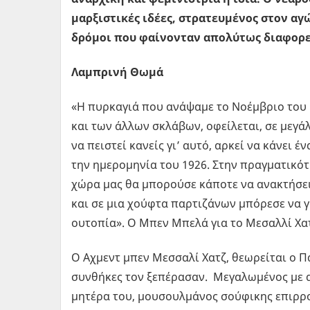
μαρξιστικές ιδέες, στρατευμένος στον αγ
δρόμοι που φαίνονταν απολύτως διαφορετ
Λαμπρινή Θωμά
«Η πυρκαγιά που ανάψαμε το Νοέμβριο του 1
και των άλλων σκλάβων, οφείλεται, σε μεγά
να πειστεί κανείς γι’ αυτό, αρκεί να κάνει έ
την ημερομηνία του 1926. Στην πραγματικότη
χώρα μας θα μπορούσε κάποτε να ανακτήσει
και σε μια χούφτα παρτιζάνων μπόρεσε να γ
ουτοπία». Ο Μπεν Μπελά για το Μεσαλλί Χατ
Ο Αχμεντ μπεν Μεσσαλί Χατζ, θεωρείται ο Π
συνθήκες τον ξεπέρασαν. Μεγαλωμένος με 
μητέρα του, μουσουλμάνος σούφικης επιρροή