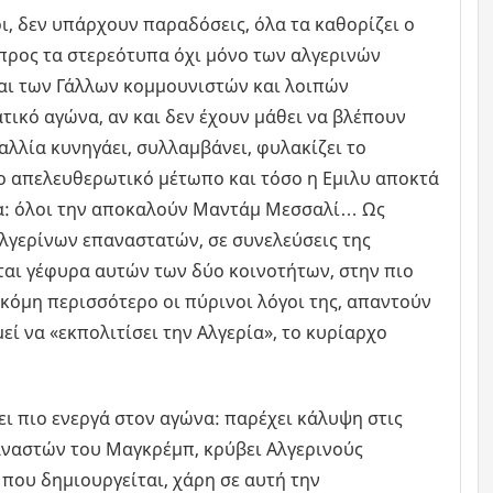
ι, δεν υπάρχουν παραδόσεις, όλα τα καθορίζει ο
 προς τα στερεότυπα όχι μόνο των αλγερινών
αι των Γάλλων κομμουνιστών και λοιπών
ικό αγώνα, αν και δεν έχουν μάθει να βλέπουν
αλλία κυνηγάει, συλλαμβάνει, φυλακίζει το
το απελευθερωτικό μέτωπο και τόσο η Εμιλυ αποκτά
λα: όλοι την αποκαλούν Μαντάμ Μεσσαλί… Ως
λγερίνων επαναστατών, σε συνελεύσεις της
εται γέφυρα αυτών των δύο κοινοτήτων, στην πιο
 ακόμη περισσότερο οι πύρινοι λόγοι της, απαντούν
εί να «εκπολιτίσει την Αλγερία», το κυρίαρχο
ει πιο ενεργά στον αγώνα: παρέχει κάλυψη στις
αναστών του Μαγκρέμπ, κρύβει Αλγερινούς
 που δημιουργείται, χάρη σε αυτή την