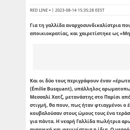
RED LINE
|
2023-08-14 15:35:28 EEST
Για τη γαλλίδα αναρχοσυνδικαλίστρια πο
αποικιοκρατίας, και χαιρετίστηκε ως «Μ
Και οι δύο τους περιγράφουν έναν «έρωτ
(Émilie Busquant), υπάλληλος αρωματοπω
Μεσσαλί Χατζ, μετανάστης στο Παρίσι απ
στιγμή, θα πουν, πως ήταν φτιαγμένοι ο έ
κουβαλούσαν στους ώμους τους ένα τεράσ
για πάντα. Η νεαρή Γαλλίδα πωλήτρια αρ
αναρχική και φεμινίστρια η ίδια. Ο νεαρό