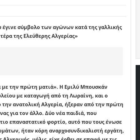
υ έγινε σύμβολο των αγώνων κατά της γαλλικής
ητέρα της Ελεύθερης Αλγερίας»
α με την πρώτη ματιά». Η Εμιλύ Μπουσκάν
λείου με καταγωγή από τη Λωραίνη, και ο
ό την ανατολική Αλγερία, ήξεραν από την πρώτη
νας για τον άλλο. Δύο νέα παιδιά, που
τιο επαναστατικό φορτίο, αυτό που τους ένωσε
ωμάτων, ήταν κόρη αναρχοσυνδικαλιστή εργάτη,
ς Αλγερινός, μόλις είχε έρθει σε επαφή με τις