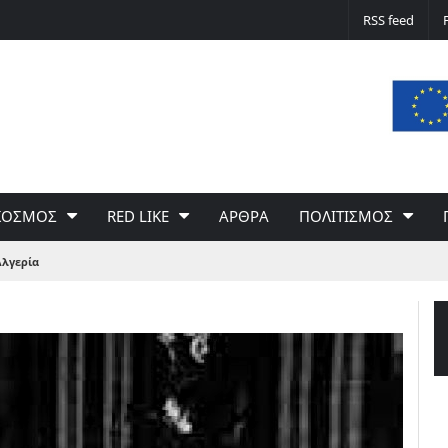
Δε φταίει ο άνεμος… Φταίει η πολιτική 
RSS feed
του Γιώργου Σαχίνη
ΚΟΣΜΟΣ
RED LIKE
ΑΡΘΡΑ
ΠΟΛΙΤΙΣΜΟΣ
Αλγερία