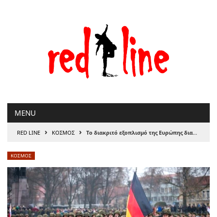
Μετάβαση
στο
περιεχόμενο
MENU
›
›
RED LINE
ΚΟΣΜΟΣ
Το διακριτό εξοπλισμό της Ευρώπης διακηρύσσει το Βερολίνο, του Αλέκου Αναγνωστάκη
ΚΟΣΜΟΣ