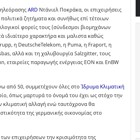
 τηλεόρασης
ARD
Ντάνιελ Ποκράκα, οι επιχειρήσεις
 πολιτικά ζητήματα και συνήθως επί τέτοιων
λλογικοί φορείς τους (σύνδεσμοι βιομηχάνων
κτά ιδιαίτερο χαρακτήρα και μαλιστα καθώς
pp, η DeutscheTelekom, η Puma, η Fraport, η
sbas, αλλά και τη χαλυβουργία Salzgitter, τους
n, εταιρείες παραγωγής ενέργειας EON και EnBW
νω από 50, συμμετέχουν όλες στο
Ίδρυμα Κλιματική
οποίο, όπως μαρτυρά το όνομά του έχει ως στόχο την
 κλιματική αλλαγή ενώ ταυτόχρονα θα
στικότητα της γερμανικής οικονομίας στο
 των επιχειρήσεων την κρισιμότητα της