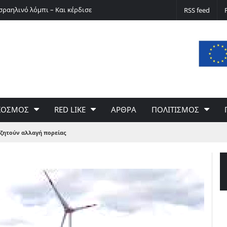
σραηλινό λόμπι – Και κέρδισε
Ο Ερνστ Φίσερ για τις Δίκες της Μόσχας
RSS feed
ΚΟΣΜΟΣ
RED LIKE
ΑΡΘΡΑ
ΠΟΛΙΤΙΣΜΟΣ
 ζητούν αλλαγή πορείας