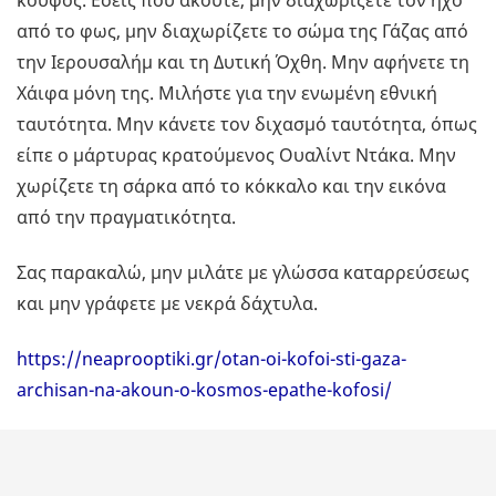
κουφός. Εσείς που ακούτε, μην διαχωρίζετε τον ήχο
από το φως, μην διαχωρίζετε το σώμα της Γάζας από
την Ιερουσαλήμ και τη Δυτική Όχθη. Μην αφήνετε τη
Χάιφα μόνη της. Μιλήστε για την ενωμένη εθνική
ταυτότητα. Μην κάνετε τον διχασμό ταυτότητα, όπως
είπε ο μάρτυρας κρατούμενος Ουαλίντ Ντάκα. Μην
χωρίζετε τη σάρκα από το κόκκαλο και την εικόνα
από την πραγματικότητα.
Σας παρακαλώ, μην μιλάτε με γλώσσα καταρρεύσεως
και μην γράφετε με νεκρά δάχτυλα.
https://neaprooptiki.gr/otan-oi-kofoi-sti-gaza-
archisan-na-akoun-o-kosmos-epathe-kofosi/