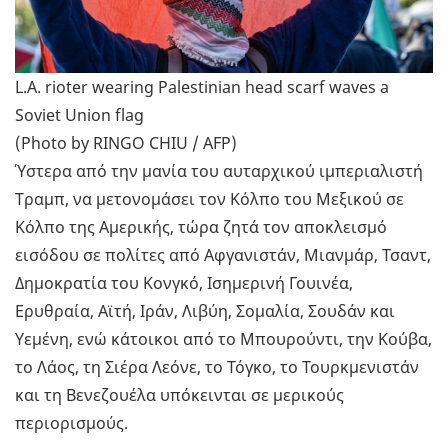
L.A. rioter wearing Palestinian head scarf waves a
Soviet Union flag
(Photo by RINGO CHIU / AFP)
Ύστερα από την μανία του αυταρχικού ιμπεριαλιστή
Τραμπ, να μετονομάσει τον Κόλπο του Μεξικού σε
Κόλπο της Αμερικής, τώρα ζητά τον αποκλεισμό
εισόδου σε πολίτες από Αφγανιστάν, Μιανμάρ, Τσαντ,
Δημοκρατία του Κονγκό, Ισημερινή Γουινέα,
Ερυθραία, Αϊτή, Ιράν, Λιβύη, Σομαλία, Σουδάν και
Υεμένη, ενώ κάτοικοι από το Μπουρούντι, την Κούβα,
το Λάος, τη Σιέρα Λεόνε, το Τόγκο, το Τουρκμενιστάν
και τη Βενεζουέλα υπόκεινται σε μερικούς
περιορισμούς.