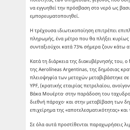
να εγγυηθεί την πρόσβαση στο νερό ως βασ
εμπορευματοποιηθεί.
Η τρέχουσα ιδιωτικοποίηση επιτρέπει επιπ
πληρωμής, ένα μέτρο που θα πλήξει κυρίως 
συνταξιούχοι κατά 73% σήμερα ζουν κάτω απ
Κατά τη διάρκεια της διακυβέρνησής του, ο
της Aerolíneas Argentinas, της δημόσιας κρ
πλειοψηφία των μετοχών μεταβιβάστηκε σε 
YPF, (κρατικής εταιρίας πετρελαίου, ανοίγον
Βάκα Μουέρτα· στην παράδοση του ταχυδρομ
διεθνή πάροχο· και στην μεταβίβαση των δη
επιχείρημα της «αποτελεσματικότητας» και
Σε όλα αυτά προστίθενται παραχωρήσεις λι