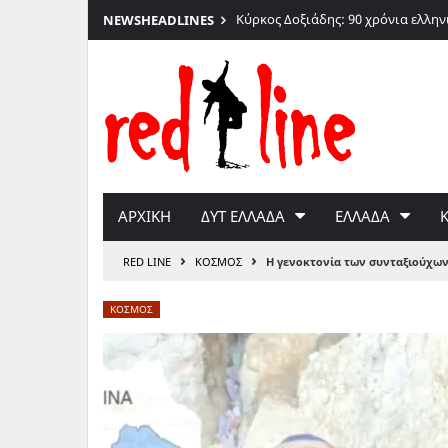
026
Κύρκος Δοξιάδης: 90 χρόνια ελλη
NEWS
HEADLINES
Μετάβαση
στο
περιεχόμενο
ΑΡΧΙΚΗ
ΔΥΤ ΕΛΛΑΔΑ
ΕΛΛΑΔΑ
›
›
RED LINE
ΚΟΣΜΟΣ
Η γενοκτονία των συνταξιούχων
ΚΟΣΜΟΣ