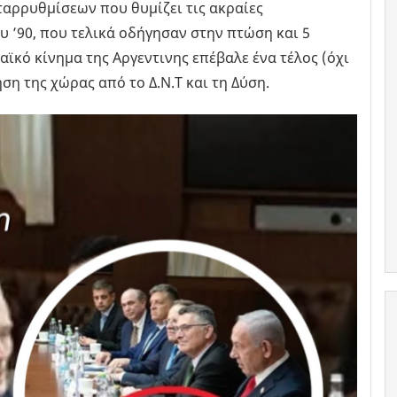
αρρυθμίσεων που θυμίζει τις ακραίες
υ ’90, που τελικά οδήγησαν στην πτώση και 5
αϊκό κίνημα της Αργεντινης επέβαλε ένα τέλος (όχι
ση της χώρας από το Δ.Ν.Τ και τη Δύση.