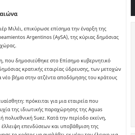
 αιώνα
ιέρ Μιλέι, επικύρωσε επίσημα την έναρξη της
eamientos Argentinos (AySA), της κύριας δημόσιας
 χώρας.
η, που δημοσιεύθηκε στο Επίσημο κυβερνητικό
δημόσιας κρατικής εταιρίας ύδρευσης, των μετοχών
α νέο βήμα στην ατζέντα αποδόμησης του κράτους
υαίσθητη: πρόκειται για μια εταιρεία που
τυχία της ιδιωτικής παραχώρησης της Aguas
κή πολυεθνική Suez. Κατά την περίοδο εκείνη,
 έλλειψη επενδύσεων και υποβάθμιση της
ησε το κράτος να αναλάβει εκ νέου τον έλεγχο για