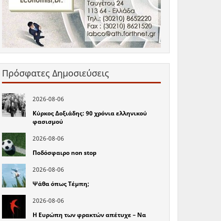
Πρόσφατες Δημοσιεύσεις
2026-08-06
Κύρκος Δοξιάδης: 90 χρόνια ελληνικού
φασισμού
2026-08-06
Ποδόσφαιρο non stop
2026-08-06
Ψάθα όπως Τέμπη;
2026-08-06
Η Ευρώπη των φρακτών απέτυχε – Να