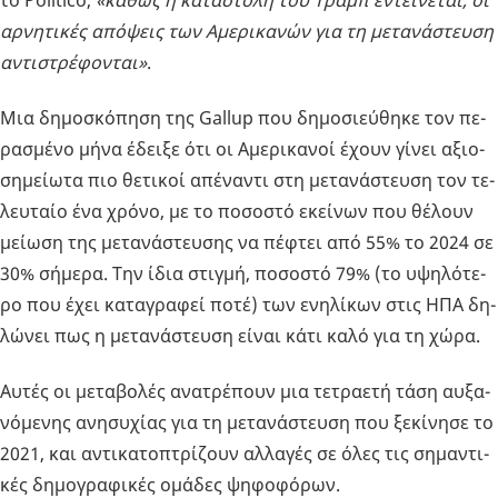
το Politico,
«καθώς η κα­τα­στο­λή του Τραμπ εντεί­νε­ται, οι
αρ­νη­τι­κές από­ψεις των Αμε­ρι­κα­νών για τη με­τα­νά­στευ­ση
αντι­στρέ­φο­νται»
.
Μια δη­μο­σκό­πη­ση της Gallup που δη­μο­σιεύ­θη­κε τον πε­
ρα­σμέ­νο μήνα έδει­ξε ότι οι Αμε­ρι­κα­νοί έχουν γίνει αξιο­
ση­μεί­ω­τα πιο θε­τι­κοί απέ­να­ντι στη με­τα­νά­στευ­ση τον τε­
λευ­ταίο ένα χρόνο, με το πο­σο­στό εκεί­νων που θέ­λουν
μεί­ω­ση της με­τα­νά­στευ­σης να πέ­φτει από 55% το 2024 σε
30% σή­με­ρα. Την ίδια στιγ­μή, πο­σο­στό 79% (το υψη­λό­τε­
ρο που έχει κα­τα­γρα­φεί ποτέ) των ενη­λί­κων στις ΗΠΑ δη­
λώ­νει πως η με­τα­νά­στευ­ση είναι κάτι καλό για τη χώρα.
Αυτές οι με­τα­βο­λές ανα­τρέ­πουν μια τε­τρα­ε­τή τάση αυ­ξα­
νό­με­νης ανη­συ­χί­ας για τη με­τα­νά­στευ­ση που ξε­κί­νη­σε το
2021, και αντι­κα­το­πτρί­ζουν αλ­λα­γές σε όλες τις ση­μα­ντι­
κές δη­μο­γρα­φι­κές ομά­δες ψη­φο­φό­ρων.