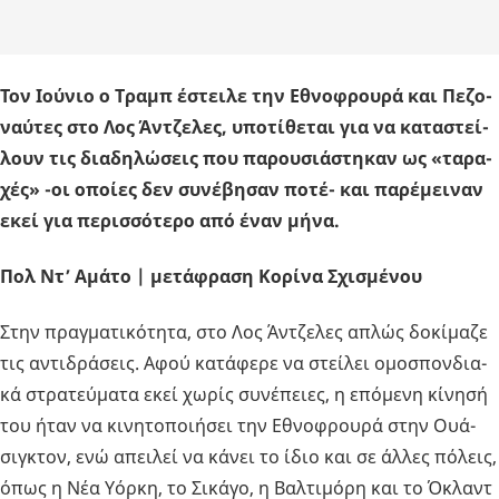
Τον Ιού­νιο ο Τραμπ έστει­λε την Εθνο­φρου­ρά και Πε­ζο­
ναύ­τες στο Λος Άν­τζε­λες, υπο­τί­θε­ται για να κα­τα­στεί­
λουν τις δια­δη­λώ­σεις που πα­ρου­σιά­στη­καν ως «τα­ρα­
χές» -οι οποί­ες δεν συ­νέ­βη­σαν ποτέ- και πα­ρέ­μει­ναν
εκεί για πε­ρισ­σό­τε­ρο από έναν μήνα.
Πολ Ντ’ Αμάτο | μετάφραση Κορίνα Σχισμένου
Στην πραγ­μα­τι­κό­τη­τα, στο Λος Άν­τζε­λες απλώς δο­κί­μα­ζε
τις αντι­δρά­σεις. Αφού κα­τά­φε­ρε να στεί­λει ομο­σπον­δια­
κά στρα­τεύ­μα­τα εκεί χωρίς συ­νέ­πειες, η επό­με­νη κί­νη­σή
του ήταν να κι­νη­το­ποι­ή­σει την Εθνο­φρου­ρά στην Ουά­
σιγ­κτον, ενώ απει­λεί να κάνει το ίδιο και σε άλλες πό­λεις,
όπως η Νέα Υόρκη, το Σι­κά­γο, η Βαλ­τι­μό­ρη και το Όκλαντ