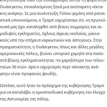
Ουά­σιγ­κτον, επι­κα­λού­με­νος ξανά μια ανύ­παρ­κτη «έκτα­
κτη ανά­γκη». Σε μια συ­νέ­ντευ­ξη Τύπου γε­μά­τη από ρα­τσι­
στι­κά υπο­νο­ού­με­να, ο Τραμπ ισχυ­ρί­στη­κε ότι «η πρω­τεύ­
ου­σά μας έχει κα­τα­λη­φθεί από βί­αιες συμ­μο­ρί­ες και αι­
μο­δι­ψείς εγκλη­μα­τί­ες, όχλους άγριας νε­ο­λαί­ας, μα­νια­
κούς υπό την επή­ρεια ναρ­κω­τι­κών και άστε­γους». Στην
πραγ­μα­τι­κό­τη­τα, η Ουά­σιγ­κτον, όπως και άλλες με­γά­λες
αμε­ρι­κα­νι­κές πό­λεις, βιώ­νει ιστο­ρι­κό χα­μη­λό στα πο­σο­
στά βί­αι­ης εγκλη­μα­τι­κό­τη­τας -το χα­μη­λό­τε­ρο των τε­λευ­
ταί­ων 30 ετών- άρα ο ισχυ­ρι­σμός περί «έκτα­κτης ανά­
γκης» είναι προ­φα­νώς ψευ­δής.
Ωστό­σο, αυτό ήταν το πρό­σχη­μα της κυ­βέρ­νη­σης Τραμπ
για να κα­τα­λά­βει η ομο­σπον­δια­κή κυ­βέρ­νη­ση τον έλεγ­χο
της Αστυ­νο­μί­ας της πόλης.