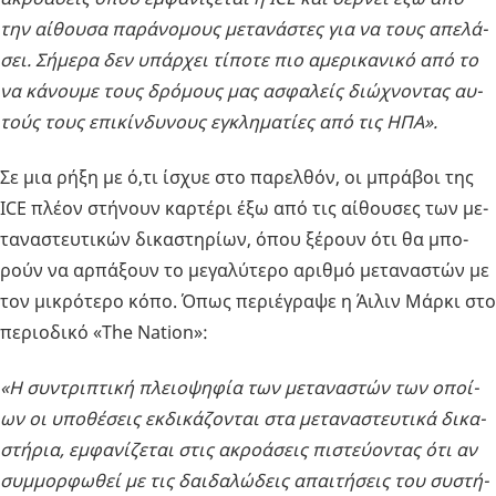
την αί­θου­σα πα­ρά­νο­μους με­τα­νά­στες για να τους απε­λά­
σει. Σή­με­ρα δεν υπάρ­χει τί­πο­τε πιο αμε­ρι­κα­νι­κό από το
να κά­νου­με τους δρό­μους μας ασφα­λείς διώ­χνο­ντας αυ­
τούς τους επι­κίν­δυ­νους εγκλη­μα­τί­ες από τις ΗΠΑ».
Σε μια ρήξη με ό,τι ίσχυε στο πα­ρελ­θόν, οι μπρά­βοι της
ICE πλέον στή­νουν καρ­τέ­ρι έξω από τις αί­θου­σες των με­
τα­να­στευ­τι­κών δι­κα­στη­ρί­ων, όπου ξέ­ρουν ότι θα μπο­
ρούν να αρ­πά­ξουν το με­γα­λύ­τε­ρο αριθ­μό με­τα­να­στών με
τον μι­κρό­τε­ρο κόπο. Όπως πε­ριέ­γρα­ψε η Άιλιν Μάρκι στο
πε­ριο­δι­κό «The Nation»:
«Η συ­ντρι­πτι­κή πλειο­ψη­φία των με­τα­να­στών των οποί­
ων οι υπο­θέ­σεις εκ­δι­κά­ζο­νται στα με­τα­να­στευ­τι­κά δι­κα­
στή­ρια, εμ­φα­νί­ζε­ται στις ακρο­ά­σεις πι­στεύ­ο­ντας ότι αν
συμ­μορ­φω­θεί με τις δαι­δα­λώ­δεις απαι­τή­σεις του συ­στή­