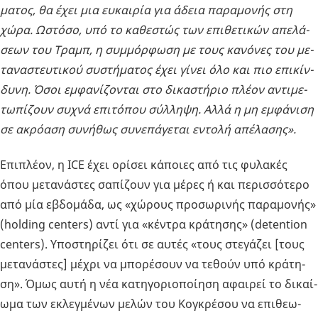
μα­τος, θα έχει μια ευ­και­ρία για άδεια πα­ρα­μο­νής στη
χώρα. Ωστό­σο, υπό το κα­θε­στώς των επι­θε­τι­κών απε­λά­
σε­ων του Τραμπ, η συμ­μόρ­φω­ση με τους κα­νό­νες του με­
τα­να­στευ­τι­κού συ­στή­μα­τος έχει γίνει όλο και πιο επι­κίν­
δυ­νη. Όσοι εμ­φα­νί­ζο­νται στο δι­κα­στή­ριο πλέον αντι­με­
τω­πί­ζουν συχνά επι­τό­που σύλ­λη­ψη. Αλλά η μη εμ­φά­νι­ση
σε ακρό­α­ση συ­νή­θως συ­νε­πά­γε­ται εντο­λή απέ­λα­σης».
Επι­πλέ­ον, η ICE έχει ορί­σει κά­ποιες από τις φυ­λα­κές
όπου με­τα­νά­στες σα­πί­ζουν για μέρες ή και πε­ρισ­σό­τε­ρο
από μία εβδο­μά­δα, ως «χώ­ρους προ­σω­ρι­νής πα­ρα­μο­νής»
(holding centers) αντί για «κέ­ντρα κρά­τη­σης» (detention
centers). Υπο­στη­ρί­ζει ότι σε αυτές «τους στε­γά­ζει [τους
με­τα­νά­στες] μέχρι να μπο­ρέ­σουν να τε­θούν υπό κρά­τη­
ση». Όμως αυτή η νέα κα­τη­γο­ριο­ποί­η­ση αφαι­ρεί το δι­καί­
ω­μα των εκλεγ­μέ­νων μελών του Κο­γκρέ­σου να επι­θε­ω­