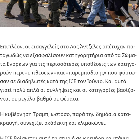
Επι­πλέ­ον, οι ει­σαγ­γε­λείς στο Λος Άν­τζε­λες απέ­τυ­χαν πα­
τα­γω­δώς να εξα­σφα­λί­σουν κα­τη­γο­ρη­τή­ρια από τα Σώ­μα­
τα Ενόρ­κων για τις πε­ρισ­σό­τε­ρες υπο­θέ­σεις των κα­τη­γο­
ριών περί «επι­θέ­σε­ων» και «πα­ρε­μπό­δι­σης» που φόρ­τω­
σαν σε δια­δη­λω­τές κατά της ICE τον Ιού­νιο. Και αυτό
γιατί πολύ απλά οι συλ­λή­ψεις και οι κα­τη­γο­ρί­ες βα­σί­ζο­
νται σε με­γά­λο βαθμό σε ψέ­μα­τα.
Η κυ­βέρ­νη­ση Τραμπ, ωστό­σο, παρά την δη­μό­σια κα­τα­
κραυ­γή, συ­νε­χί­ζει ακά­θε­κτη και κλι­μα­κώ­νει.
Η ICE βρί­σκε­ται αυτή τη στιγ­μή σε φρε­νή­ρη κα­μπά­νια