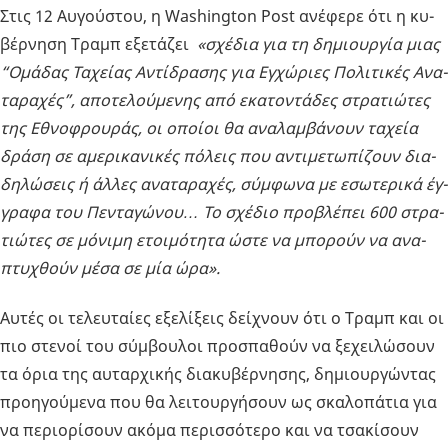
Στις 12 Αυ­γού­στου, η Washington Post ανέ­φε­ρε ότι η κυ­
βέρ­νη­ση Τραμπ εξε­τά­ζει
«σχέ­δια για τη δη­μιουρ­γία μιας
“Ομά­δας Τα­χεί­ας Αντί­δρα­σης για Εγ­χώ­ριες Πο­λι­τι­κές Ανα­
τα­ρα­χές”, απο­τε­λού­με­νης από εκα­το­ντά­δες στρα­τιώ­τες
της Εθνο­φρου­ράς, οι οποί­οι θα ανα­λαμ­βά­νουν τα­χεία
δράση σε αμε­ρι­κα­νι­κές πό­λεις που αντι­με­τω­πί­ζουν δια­
δη­λώ­σεις ή άλλες ανα­τα­ρα­χές, σύμ­φω­να με εσω­τε­ρι­κά έγ­
γρα­φα του Πε­ντα­γώ­νου… Το σχέ­διο προ­βλέ­πει 600 στρα­
τιώ­τες σε μό­νι­μη ετοι­μό­τη­τα ώστε να μπο­ρούν να ανα­
πτυ­χθούν μέσα σε μία ώρα».
Αυτές οι τε­λευ­ταί­ες εξε­λί­ξεις δεί­χνουν ότι ο Τραμπ και οι
πιο στε­νοί του σύμ­βου­λοι προ­σπα­θούν να ξε­χει­λώ­σουν
τα όρια της αυ­ταρ­χι­κής δια­κυ­βέρ­νη­σης, δη­μιουρ­γώ­ντας
προη­γού­με­να που θα λει­τουρ­γή­σουν ως σκα­λο­πά­τια για
να πε­ριο­ρί­σουν ακόμα πε­ρισ­σό­τε­ρο και να τσα­κί­σουν