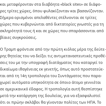
και με­τα­φέ­ρο­νταν στα δια­βό­η­τα «black sites» σε διά­φο­
ρες τρί­τες χώρες, όπου φυ­λα­κί­ζο­νταν και βα­σα­νί­ζο­νταν.
Σή­με­ρα ορι­σμέ­νοι απε­λα­θέ­ντες στέλ­νο­νται σε τρί­τες
χώρες που κυ­βερ­νώ­νται από δι­κτα­το­ρί­ες γνω­στές για τη
σκλη­ρό­τη­τά τους ή και σε χώρες που σπα­ράσ­σο­νται από
βί­αιες συ­γκρού­σεις.
Ο Τραμπ φρό­ντι­σε από την πρώτη κιό­λας μέρα της δεύ­τε­
ρης θη­τεί­ας του να δεί­ξει τις αντι­με­τα­να­στευ­τι­κές προ­θέ­
σεις του με την υπο­γρα­φή δια­τάγ­μα­τος που κα­ταρ­γεί το
δι­καί­ω­μα ιθα­γέ­νειας εκ γε­νε­τής, όπως αυτό προ­στα­τεύ­ε­
ται από τη 14η τρο­πο­λο­γία του Συ­ντάγ­μα­τος που πα­ρα­
χω­ρεί αυ­τό­μα­τα υπη­κο­ό­τη­τα σε όποιο άτομο γεν­νιέ­ται
σε αμε­ρι­κα­νι­κό έδα­φος. Η τρο­πο­λο­γία αυτή θε­σπί­στη­κε
μετά την κα­τάρ­γη­ση της δου­λεί­ας, για να εξα­σφα­λι­στεί
ότι οι πρώην σκλά­βοι θα γί­νο­νταν πο­λί­τες των ΗΠΑ. Το