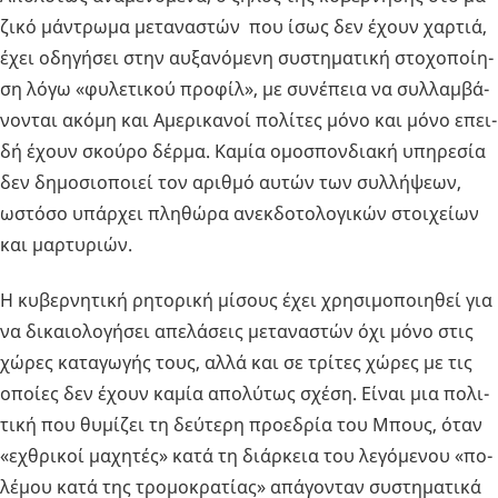
ζι­κό μά­ντρω­μα με­τα­να­στών που ίσως δεν έχουν χαρ­τιά,
έχει οδη­γή­σει στην αυ­ξα­νό­με­νη συ­στη­μα­τι­κή στο­χο­ποί­η­
ση λόγω «φυ­λε­τι­κού προ­φίλ», με συ­νέ­πεια να συλ­λαμ­βά­
νο­νται ακόμη και Αμε­ρι­κα­νοί πο­λί­τες μόνο και μόνο επει­
δή έχουν σκού­ρο δέρμα. Καμία ομο­σπον­δια­κή υπη­ρε­σία
δεν δη­μο­σιο­ποιεί τον αριθ­μό αυτών των συλ­λή­ψε­ων,
ωστό­σο υπάρ­χει πλη­θώ­ρα ανεκ­δο­το­λο­γι­κών στοι­χεί­ων
και μαρ­τυ­ριών.
Η κυ­βερ­νη­τι­κή ρη­το­ρι­κή μί­σους έχει χρη­σι­μο­ποι­η­θεί για
να δι­καιο­λο­γή­σει απε­λά­σεις με­τα­να­στών όχι μόνο στις
χώρες κα­τα­γω­γής τους, αλλά και σε τρί­τες χώρες με τις
οποί­ες δεν έχουν καμία απο­λύ­τως σχέση. Είναι μια πο­λι­
τι­κή που θυ­μί­ζει τη δεύ­τε­ρη προ­ε­δρία του Μπους, όταν
«εχθρι­κοί μα­χη­τές» κατά τη διάρ­κεια του λε­γό­με­νου «πο­
λέ­μου κατά της τρο­μο­κρα­τί­ας» απά­γο­νταν συ­στη­μα­τι­κά