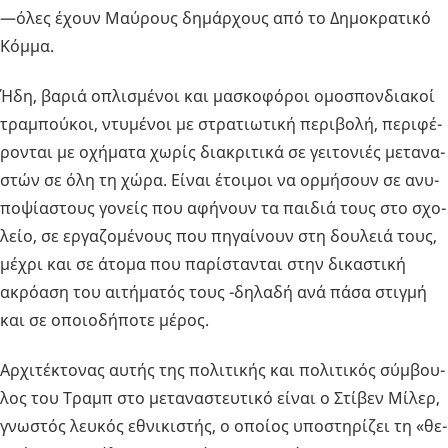
—όλες έχουν Μαύ­ρους δη­μάρ­χους από το Δη­μο­κρα­τι­κό
Κόμμα.
Ήδη, βαριά οπλι­σμέ­νοι και μα­σκο­φό­ροι ομο­σπον­δια­κοί
τρα­μπού­κοι, ντυ­μέ­νοι με στρα­τιω­τι­κή πε­ρι­βο­λή, πε­ρι­φέ­
ρο­νται με οχή­μα­τα χωρίς δια­κρι­τι­κά σε γει­το­νιές με­τα­να­
στών σε όλη τη χώρα. Είναι έτοι­μοι να ορ­μή­σουν σε ανυ­
πο­ψί­α­στους γο­νείς που αφή­νουν τα παι­διά τους στο σχο­
λείο, σε ερ­γα­ζο­μέ­νους που πη­γαί­νουν στη δου­λειά τους,
μέχρι και σε άτομα που πα­ρί­στα­νται στην δι­κα­στι­κή
ακρό­α­ση του αι­τή­μα­τός τους -δη­λα­δή ανά πάσα στιγ­μή
και σε οποιο­δή­πο­τε μέρος.
Αρ­χι­τέ­κτο­νας αυτής της πο­λι­τι­κής και πο­λι­τι­κός σύμ­βου­
λος του Τραμπ στο με­τα­να­στευ­τι­κό είναι ο Στί­βεν Μίλερ,
γνω­στός λευ­κός εθνι­κι­στής, ο οποί­ος υπο­στη­ρί­ζει τη «θε­