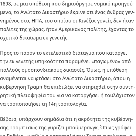
1898, σε μια υπό­θε­ση που δη­μιούρ­γη­σε νο­μι­κό προη­γού­
με­νο, το Ανώ­τα­το Δι­κα­στή­ριο έκρι­νε ότι ένας άν­δρας γεν­
νη­μέ­νος στις ΗΠΑ, του οποί­ου οι Κι­νέ­ζοι γο­νείς δεν ήταν
πο­λί­τες της χώρας, ήταν Αμε­ρι­κα­νός πο­λί­της, έχο­ντας το
σχε­τι­κό δι­καί­ω­μα εκ γε­νε­τής.
Προς το παρόν το εκτε­λε­στι­κό διά­ταγ­μα που κα­ταρ­γεί
την εκ γε­νε­τής υπη­κο­ό­τη­τα πα­ρα­μέ­νει «πα­γω­μέ­νο» από
πολ­λούς ομο­σπον­δια­κούς δι­κα­στές. Όμως, η υπό­θε­ση
ανα­μέ­νε­ται να φτά­σει στο Ανώ­τα­το Δι­κα­στή­ριο, όπου η
κυ­βέρ­νη­ση Τραμπ θα επι­διώ­ξει να στη­ρι­χθεί στην συ­ντη­
ρη­τι­κή πλειο­ψη­φία του για να κα­ταρ­γή­σει ή του­λά­χι­στον
να τρο­πο­ποι­ή­σει τη 14η τρο­πο­λο­γία.
Βέ­βαια, υπάρ­χουν ση­μά­δια ότι η ακρό­τη­τα της κυ­βέρ­νη­
σης Τραμπ ίσως της γυ­ρί­ζει μπού­με­ρανγκ. Όπως γρά­φει