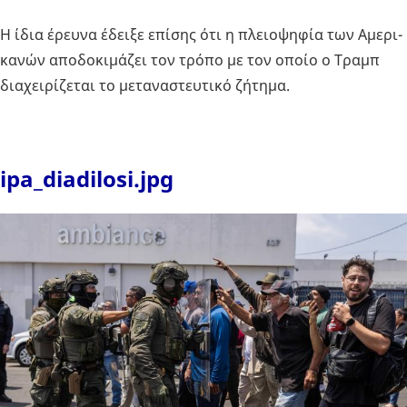
Η ίδια έρευ­να έδει­ξε επί­σης ότι η πλειο­ψη­φία των Αμε­ρι­
κα­νών απο­δο­κι­μά­ζει τον τρόπο με τον οποίο ο Τραμπ
δια­χει­ρί­ζε­ται το με­τα­να­στευ­τι­κό ζή­τη­μα.
ipa_diadilosi.jpg