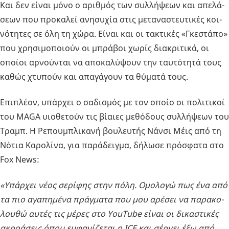
Και δεν είναι μόνο ο αριθ­μός των συλ­λή­ψε­ων και απε­λά­
σε­ων που προ­κα­λεί ανη­συ­χία στις με­τα­να­στευ­τι­κές κοι­
νό­τη­τες σε όλη τη χώρα. Είναι και οι τα­κτι­κές «Γκε­στά­πο»
που χρη­σι­μο­ποιούν οι μπρά­βοι χωρίς δια­κρι­τι­κά, οι
οποί­οι αρ­νού­νται να απο­κα­λύ­ψουν την ταυ­τό­τη­τά τους
καθώς χτυ­πούν και απα­γά­γουν τα θύ­μα­τά τους.
Επι­πλέ­ον, υπάρ­χει ο σα­δι­σμός με τον οποίο οι πο­λι­τι­κοί
του MAGA υιο­θε­τούν τις βί­αιες με­θό­δους συλ­λή­ψε­ων του
Τραμπ. Η Ρε­που­μπλι­κα­νή βου­λευ­τής Νάνσι Μέις από τη
Νότια Κα­ρο­λί­να, για πα­ρά­δειγ­μα, δή­λω­σε πρό­σφα­τα στο
Fox News:
«Υπάρ­χει νέος σε­ρί­φης στην πόλη. Ομο­λο­γώ πως ένα από
τα πιο αγα­πη­μέ­να πράγ­μα­τα που μου αρέ­σει να πα­ρα­κο­
λου­θώ αυτές τις μέρες στο YouTube είναι οι δι­κα­στι­κές
ακρο­ά­σεις όπου εμ­φα­νί­ζε­ται η ICE και σέρ­νει έξω από