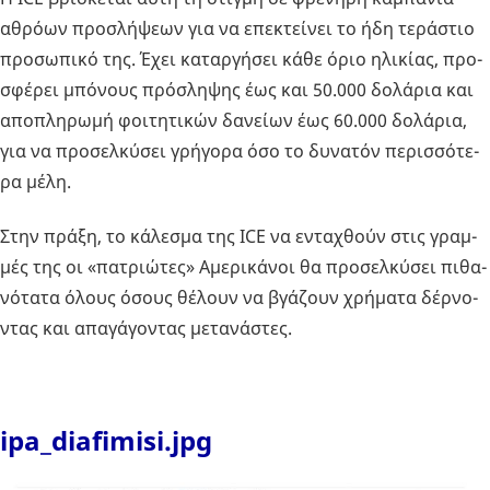
αθρό­ων προ­σλή­ψε­ων για να επε­κτεί­νει το ήδη τε­ρά­στιο
προ­σω­πι­κό της. Έχει κα­ταρ­γή­σει κάθε όριο ηλι­κί­ας, προ­
σφέ­ρει μπό­νους πρό­σλη­ψης έως και 50.000 δο­λά­ρια και
απο­πλη­ρω­μή φοι­τη­τι­κών δα­νεί­ων έως 60.000 δο­λά­ρια,
για να προ­σελ­κύ­σει γρή­γο­ρα όσο το δυ­να­τόν πε­ρισ­σό­τε­
ρα μέλη.
Στην πράξη, το κά­λε­σμα της ICE να εντα­χθούν στις γραμ­
μές της οι «πα­τριώ­τες» Αμε­ρι­κά­νοι θα προ­σελ­κύ­σει πι­θα­
νό­τα­τα όλους όσους θέ­λουν να βγά­ζουν χρή­μα­τα δέρ­νο­
ντας και απα­γά­γο­ντας με­τα­νά­στες.
ipa_diafimisi.jpg