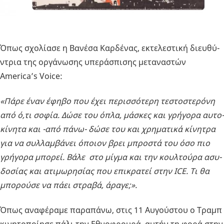
Όπως σχο­λί­α­σε η Βα­νέ­σα Καρ­δέ­νας, εκτε­λε­στι­κή διευ­θύ­
ντρια της ορ­γά­νω­σης υπε­ρά­σπι­σης με­τα­να­στών
America’s Voice:
«Πάρε έναν έφηβο που έχει πε­ρισ­σό­τε­ρη τε­στο­στε­ρό­νη
από ό,τι σοφία. Δώσε του όπλα, μά­σκες και γρή­γο­ρα αυ­το­
κί­νη­τα και -από πάνω- δώσε του και χρη­μα­τι­κά κί­νη­τρα
για να συλ­λαμ­βά­νει όποιον βρει μπρο­στά του όσο πιο
γρή­γο­ρα μπο­ρεί. Βάλε στο μίγμα και την κουλ­τού­ρα ασυ­
δο­σί­ας και ατι­μω­ρη­σί­ας που επι­κρα­τεί στην ICE. Τι θα
μπο­ρού­σε να πάει στρα­βά, άραγε;».
Όπως ανα­φέ­ρα­με πα­ρα­πά­νω, στις 11 Αυ­γού­στου ο Τραμπ
κι­νη­το­ποί­η­σε πάλι την Εθνο­φρου­ρά, αυτήν τη φορά στην