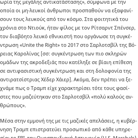
ω­ρία της με­γά­λης αντι­κα­τά­στα­σης», σύμ­φω­να με την
οποία οι μη-λευ­κοί άν­θρω­ποι προ­σπα­θούν να εξα­φα­νί­
σουν τους λευ­κούς από τον κόσμο. Στα φοι­τη­τι­κά του
χρό­νια στο Ντιούκ, ήταν φίλος με τον Ρί­τσαρντ Σπέν­σερ,
τον δια­βό­η­το λευκό εθνι­κι­στή που ορ­γά­νω­σε τη συ­γκέ­
ντρω­ση «Unite the Right» το 2017 στο Σαρ­λο­τσβίλ της Βό­
ρειας Κα­ρο­λί­νας [σσ: συ­γκέ­ντρω­ση των πιο σκλη­ρών
ομά­δων της ακρο­δε­ξιάς που κα­τέ­λη­ξε σε βίαιη επί­θε­ση
σε αντι­φα­σι­στι­κή συ­γκέ­ντρω­ση και στη δο­λο­φο­νία της
αντι­ρα­τσί­στριας Χέδερ Χάιερ]. Ακόμα, δεν πρέ­πει να ξε­
χνά­με πως ο Τραμπ είχε χα­ρα­κτη­ρί­σει τότε τους φα­σί­
στες που μα­ζεύ­τη­καν στο Σαρ­λο­τσβίλ «πολύ κα­λούς αν­
θρώ­πους».
Μέσα στην εμ­μο­νή της με τις μα­ζι­κές απε­λά­σεις, η κυ­βέρ­
νη­ση Τραμπ επι­στρα­τεύ­ει προ­σω­πι­κό από κάθε υπη­ρε­