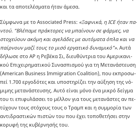
και τα απο­τε­λέ­σμα­τα ήταν άμεσα.
Σύμ­φω­να με το Associated Press:
«Ξαφ­νι­κά, η ICE ήταν πα­
ντού. “Βλέ­πα­με πρά­κτο­ρες να μπαί­νουν σε φάρ­μες, να
στο­χεύ­ουν ακόμη και αγε­λά­δες με αυ­τό­μα­τα όπλα και να
παίρ­νουν μαζί τους το μισό ερ­γα­τι­κό δυ­να­μι­κό”».
Αυτά
δή­λω­σε στο AP η Ρε­βέ­κα Σι, διευ­θύ­ντρια του Αμε­ρι­κα­νι­
κού Επι­χει­ρη­μα­τι­κού Συ­να­σπι­σμού για τη Με­τα­νά­στευ­ση
(American Business Immigration Coalition), που εκ­προ­σω­
πεί 1.700 ερ­γο­δό­τες και υπο­στη­ρί­ζει την αύ­ξη­ση της νό­
μι­μης με­τα­νά­στευ­σης. Αυτό είναι μόνο ένα μικρό δείγ­μα
του τι επι­φυ­λάσ­σει το μέλ­λον για τους με­τα­νά­στες αν πε­
τύ­χουν τους στό­χους τους ο Τραμπ και η συμ­μο­ρία των
αντι­δρα­στι­κών πι­στών του που έχει το­πο­θε­τή­σει στην
κο­ρυ­φή της κυ­βέρ­νη­σής του.