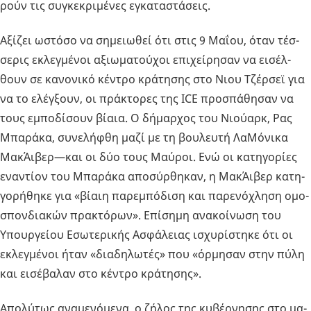
ρούν τις συ­γκε­κρι­μέ­νες εγκα­τα­στά­σεις.
Αξί­ζει ωστό­σο να ση­μειω­θεί ότι στις 9 Μαΐου, όταν τέσ­
σε­ρις εκλεγ­μέ­νοι αξιω­μα­τού­χοι επι­χεί­ρη­σαν να ει­σέλ­
θουν σε κα­νο­νι­κό κέ­ντρο κρά­τη­σης στο Νιου Τζέρ­σεϊ για
να το ελέγ­ξουν, οι πρά­κτο­ρες της ICE προ­σπά­θη­σαν να
τους εμπο­δί­σουν βίαια. Ο δή­μαρ­χος του Νιού­αρκ, Ρας
Μπα­ρά­κα, συ­νε­λή­φθη μαζί με τη βου­λευ­τή Λα­Μό­νι­κα
Μα­κΆι­βερ—και οι δύο τους Μαύ­ροι. Ενώ οι κα­τη­γο­ρί­ες
ενα­ντί­ον του Μπα­ρά­κα απο­σύρ­θη­καν, η Μα­κΆι­βερ κα­τη­
γο­ρή­θη­κε για «βίαιη πα­ρε­μπό­δι­ση και πα­ρε­νό­χλη­ση ομο­
σπον­δια­κών πρα­κτό­ρων». Επί­ση­μη ανα­κοί­νω­ση του
Υπουρ­γεί­ου Εσω­τε­ρι­κής Ασφά­λειας ισχυ­ρί­στη­κε ότι οι
εκλεγ­μέ­νοι ήταν «δια­δη­λω­τές» που «όρ­μη­σαν στην πύλη
και ει­σέ­βα­λαν στο κέ­ντρο κρά­τη­σης».
Απο­λύ­τως ανα­με­νό­με­να, ο ζήλος της κυ­βέρ­νη­σης στο μα­