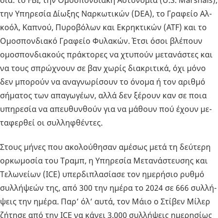
σία: το FBI, την Ομο­σπον­δια­κή Αστυ­νο­μία (U.S. Marshals),
την Υπη­ρε­σία Δί­ω­ξης Ναρ­κω­τι­κών (DEA), το Γρα­φείο Αλ­
κο­όλ, Κα­πνού, Πυ­ρο­βό­λων και Εκρη­κτι­κών (ATF) και το
Ομο­σπον­δια­κό Γρα­φείο Φυ­λα­κών. Έτσι όσοι βλέ­πουν
ομο­σπον­δια­κούς πρά­κτο­ρες να χτυ­πούν με­τα­νά­στες και
να τους σπρώ­χνουν σε βαν χωρίς δια­κρι­τι­κά, όχι μόνο
δεν μπο­ρούν να ανα­γνω­ρί­σουν το όνομα ή τον αριθ­μό
σή­μα­τος των απα­γω­γέ­ων, αλλά δεν ξέ­ρουν καν σε ποια
υπη­ρε­σία να απευ­θυν­θούν για να μά­θουν πού έχουν με­
τα­φερ­θεί οι συλ­λη­φθέ­ντες.
Στους μήνες που ακο­λού­θη­σαν αμέ­σως μετά τη δεύ­τε­ρη
ορ­κω­μο­σία του Τραμπ, η Υπη­ρε­σία Με­τα­νά­στευ­σης και
Τε­λω­νεί­ων (ICE) υπερ­δι­πλα­σί­α­σε τον ημε­ρή­σιο ρυθμό
συλ­λή­ψε­ών της, από 300 την ημέρα το 2024 σε 666 συλ­λή­
ψεις την ημέρα. Παρ’ όλ’ αυτά, τον Μάιο ο Στί­βεν Μίλερ
ζή­τη­σε από την ICE να κάνει 3.000 συλ­λή­ψεις ημε­ρη­σί­ως