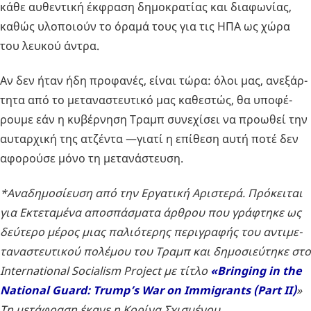
κάθε αυ­θε­ντι­κή έκ­φρα­ση δη­μο­κρα­τί­ας και δια­φω­νί­ας,
καθώς υλο­ποιούν το όραμά τους για τις ΗΠΑ ως χώρα
του λευ­κού άντρα.
Αν δεν ήταν ήδη προ­φα­νές, είναι τώρα: όλοι μας, ανε­ξάρ­
τη­τα από το με­τα­να­στευ­τι­κό μας κα­θε­στώς, θα υπο­φέ­
ρου­με εάν η κυ­βέρ­νη­ση Τραμπ συ­νε­χί­σει να προ­ω­θεί την
αυ­ταρ­χι­κή της ατζέ­ντα —γιατί η επί­θε­ση αυτή ποτέ δεν
αφο­ρού­σε μόνο τη με­τα­νά­στευ­ση.
*Ανα­δη­μο­σί­ευ­ση από την Ερ­γα­τι­κή Αρι­στε­ρά. Πρό­κει­ται
για Εκτε­τα­μέ­να απο­σπά­σμα­τα άρ­θρου που γρά­φτη­κε ως
δεύ­τε­ρο μέρος μιας πα­λιό­τε­ρης πε­ρι­γρα­φής του αντι­με­
τα­να­στευ­τι­κού πο­λέ­μου του Τραμπ και δη­μο­σιεύ­τη­κε στο
International Socialism Project με τίτλο
«Bringing in the
National Guard: Trump’s War on Immigrants (Part II)
»
Τη με­τά­φρα­ση έκανε η Κο­ρί­να Σχι­σμέ­νου.