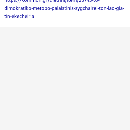
https://kommon.gr/diethni/item/25743-to-
dimokratiko-metopo-palaistinis-sygchairei-ton-lao-gia-
tin-ekecheiria