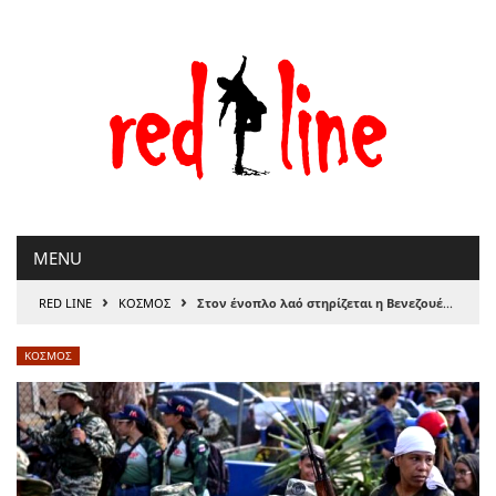
Μετάβαση
στο
περιεχόμενο
MENU
›
›
RED LINE
ΚΟΣΜΟΣ
Στον ένοπλο λαό στηρίζεται η Βενεζουέλα απέναντι στις απειλές των ΗΠΑ, της Αντωνίας Πάνου
ΚΟΣΜΟΣ