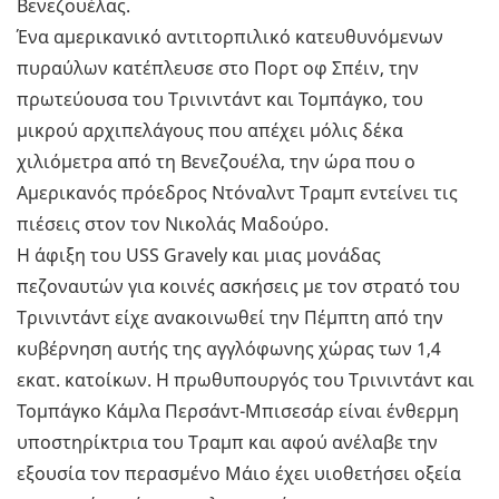
Βενεζουέλας.
Ένα αμερικανικό αντιτορπιλικό κατευθυνόμενων
πυραύλων κατέπλευσε στο Πορτ οφ Σπέιν, την
πρωτεύουσα του Τρινιντάντ και Τομπάγκο, του
μικρού αρχιπελάγους που απέχει μόλις δέκα
χιλιόμετρα από τη Βενεζουέλα, την ώρα που ο
Αμερικανός πρόεδρος Ντόναλντ Τραμπ εντείνει τις
πιέσεις στον τον Νικολάς Μαδούρο.
Η άφιξη του USS Gravely και μιας μονάδας
πεζοναυτών για κοινές ασκήσεις με τον στρατό του
Τρινιντάντ είχε ανακοινωθεί την Πέμπτη από την
κυβέρνηση αυτής της αγγλόφωνης χώρας των 1,4
εκατ. κατοίκων. Η πρωθυπουργός του Τρινιντάντ και
Τομπάγκο Κάμλα Περσάντ-Μπισεσάρ είναι ένθερμη
υποστηρίκτρια του Τραμπ και αφού ανέλαβε την
εξουσία τον περασμένο Μάιο έχει υιοθετήσει οξεία