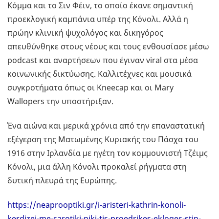
Κόμμα και το Σιν Φέιν, το οποίο έκανε σημαντική
προεκλογική καμπάνια υπέρ της Κόνολι. Αλλά η
πρώην κλινική ψυχολόγος και δικηγόρος
απευθύνθηκε στους νέους και τους ενθουσίασε μέσω
podcast και αναρτήσεων που έγιναν viral στα μέσα
κοινωνικής δικτύωσης. Καλλιτέχνες και μουσικά
συγκροτήματα όπως οι Kneecap και οι Mary
Wallopers την υποστήριξαν.
Ένα αιώνα και μερικά χρόνια από την επαναστατική
εξέγερση της Ματωμένης Κυριακής του Πάσχα του
1916 στην Ιρλανδία με ηγέτη τον κομμουνιστή Τζέιμς
Κόνολι, μια άλλη Κόνολι προκαλεί ρήγματα στη
δυτική πλευρά της Ευρώπης.
https://neaprooptiki.gr/i-aristeri-kathrin-konoli-
kerdizei-me-sarotiki-niki-tis-proedrikes-ekloges-stin-