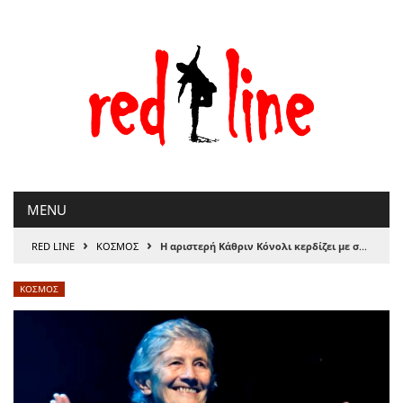
Μετάβαση
στο
περιεχόμενο
MENU
›
›
RED LINE
ΚΟΣΜΟΣ
Η αριστερή Κάθριν Κόνολι κερδίζει με σαρωτική νίκη τις προεδρικές εκλογές στην Ιρλανδία
ΚΟΣΜΟΣ