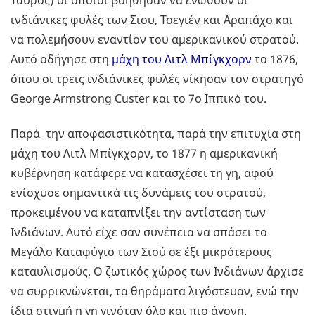
Ταύρος) οι οποίοι βοήθησαν να ενωθούν οι
ινδιάνικες φυλές των Σιου, Τσεγιέν και Αραπάχο και
να πολεμήσουν εναντίον του αμερικανικού στρατού.
Αυτό οδήγησε στη
μάχη του Λιτλ Μπίγκχορν
το 1876,
όπου οι τρεις ινδιάνικες φυλές νίκησαν τον στρατηγό
George Armstrong Custer και το 7ο Ιππικό του.
Παρά την αποφασιστικότητα, παρά την επιτυχία στη
μάχη του Λιτλ Μπίγκχορν, το 1877 η αμερικανική
κυβέρνηση κατάφερε να κατασχέσει τη γη, αφού
ενίσχυσε σημαντικά τις δυνάμεις του στρατού,
προκειμένου να καταπνίξει την αντίσταση των
Ινδιάνων. Αυτό είχε σαν συνέπεια να σπάσει το
Μεγάλο Καταφύγιο των Σιού σε έξι μικρότερους
καταυλισμούς. Ο ζωτικός χώρος των Ινδιάνων άρχισε
να συρρικνώνεται, τα θηράματα λιγόστευαν, ενώ την
ίδια στιγμή η γη γινόταν όλο και πιο άγονη.