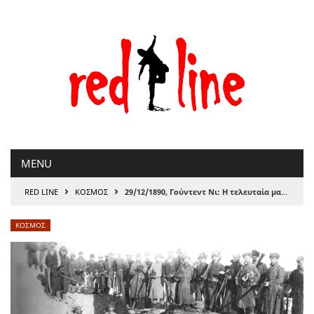
Μετάβαση
στο
περιεχόμενο
MENU
›
›
RED LINE
ΚΟΣΜΟΣ
29/12/1890, Γούντεντ Νι: Η τελευταία μαζική σφαγή Ινδιάνων
ΚΟΣΜΟΣ