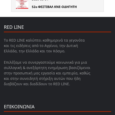
52o ΦΕΣΤΙΒΑΛ ΚΝΕ-ΟΔΗΓΗΤΗ
RED LINE
Το RED LINE καλύπτει καθημερινά τα γεγονότα
και τις ειδήσεις από το Αγρίνιο, την Δυτική
Ελλάδα, την Ελλάδα και τον Κόσμο.
Επιλέξαμε να συνεργαστούμε κοινωνικά για μια
συλλογική & ανεξάρτητη ενημέρωση βασιζόμενοι
στην προσωπική μας εργασία και εμπειρία, καθώς
και στην συνειδητή στήριξη αυτών που ήδη
διαβάζουν και διαδίδουν το RED LINE.
ΕΠΙΚΟΙΝΩΝΙΑ