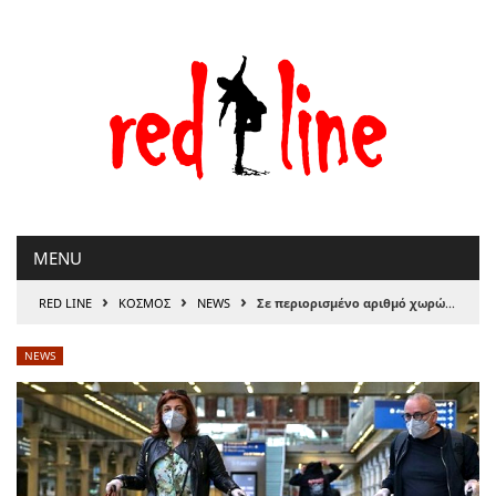
Μετάβαση
στο
περιεχόμενο
MENU
›
›
›
RED LINE
ΚΟΣΜΟΣ
NEWS
Σε περιορισμένο αριθμό χωρών το πράσινο φως για ταξίδια στους Βρετανούς
NEWS