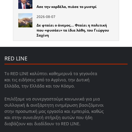
Ασε την κορδέλα, πιάσε το μυστρί
2026-08-07
Δε φταίει ο άνεμος… Φταίει η πολιτική
που «φυσάει» τα ίδια λάθη, του Γιώργου
Σαχίνη
RED LINE
Το RED LINE καλύπτει καθημερινά τα γεγονότα
και τις ειδήσεις από το Αγρίνιο, την Δυτική
Ελλάδα, την Ελλάδα και τον Κόσμο.
Επιλέξαμε να συνεργαστούμε κοινωνικά για μια
συλλογική & ανεξάρτητη ενημέρωση βασιζόμενοι
στην προσωπική μας εργασία και εμπειρία, καθώς
και στην συνειδητή στήριξη αυτών που ήδη
διαβάζουν και διαδίδουν το RED LINE.