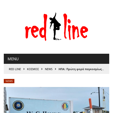
Μετάβαση
στο
περιεχόμενο
MENU
›
›
›
RED LINE
ΚΟΣΜΟΣ
NEWS
ΗΠΑ: Πρώτη φορά παγκοσμίως, εκτέλεση θανατοποινίτη με εισπνοή αζώτου
NEWS