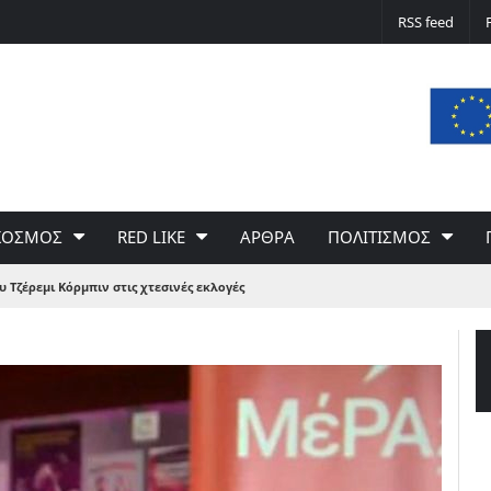
Δε φταίει ο άνεμος… Φταίει η πολιτική 
RSS feed
του Γιώργου Σαχίνη
ΚΟΣΜΟΣ
RED LIKE
ΑΡΘΡΑ
ΠΟΛΙΤΙΣΜΟΣ
υ Τζέρεμι Κόρμπιν στις χτεσινές εκλογές