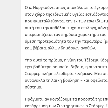
Ο κ. Ναργκούντ, όπως αποκάλυψε το έγκυρο
στον χώρο της ιδιωτικής υγείας εστιάζοντα
που εκμεταλλεύονται την εκ των έσω ιδιωτ
αυτή του την καθόλου τυχαία επιλογή, κόντρ
υπερασπίζεται τον δημόσιο χαρακτήρα του 
άμεση προτεραιότητά του την περαιτέρω (μέ
και, βέβαια, άλλων δημόσιων αγαθών.
Υπό αυτό το πρίσμα, η νίκη του Τζέρεμι Κό
έχει βαθύτερη σημασία. Βέβαια, η συντριπτ
Στάρμερ πλήρη ελευθερία κινήσεων. Μια υπ
αντανακλά τη λαϊκή βούληση – και οφείλετ
σύστημα.
Πράγματι, αν κοιτάξουμε τα ποσοστά της επι
κατάρρευση των Συντηρητικών, ο Στάρμερ έ