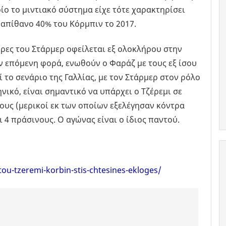
ίο το μιντιακό σύστημα είχε τότε χαρακτηρίσει
 απίθανο 40% του Κόρμπιν το 2017.
δρες του Στάρμερ οφείλεται εξ ολοκλήρου στην
την επόμενη φορά, ενωθούν ο Φαράζ με τους εξ ίσου
 το σενάριο της Γαλλίας, με τον Στάρμερ στον ρόλο
νικό, είναι σημαντικό να υπάρχει ο Τζέρεμι σε
τους (μερικοί εκ των οποίων εξελέγησαν κόντρα
 4 πράσινους. Ο αγώνας είναι ο ίδιος παντού.
-tou-tzeremi-korbin-stis-chtesines-ekloges/