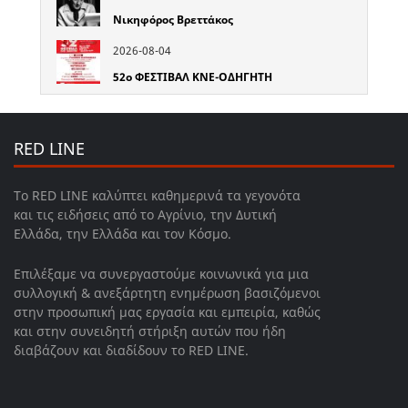
Νικηφόρος Βρεττάκος
2026-08-04
52o ΦΕΣΤΙΒΑΛ ΚΝΕ-ΟΔΗΓΗΤΗ
RED LINE
Το RED LINE καλύπτει καθημερινά τα γεγονότα
και τις ειδήσεις από το Αγρίνιο, την Δυτική
Ελλάδα, την Ελλάδα και τον Κόσμο.
Επιλέξαμε να συνεργαστούμε κοινωνικά για μια
συλλογική & ανεξάρτητη ενημέρωση βασιζόμενοι
στην προσωπική μας εργασία και εμπειρία, καθώς
και στην συνειδητή στήριξη αυτών που ήδη
διαβάζουν και διαδίδουν το RED LINE.