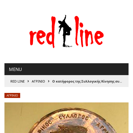
Μετάβαση
στο
περιεχόμενο
MENU
›
›
RED LINE
ΑΓΡΙΝΙΟ
Ο κατήφορος της Συλλογικής Κίνησης συνεχίζεται με στόχο έναν μικρό “δικό τους” Εμπορικό Σύλλογο
ΑΓΡΙΝΙΟ