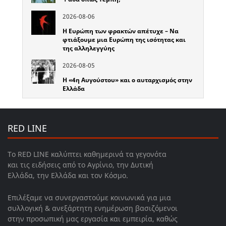
2026-08-06
Η Ευρώπη των φρακτών απέτυχε – Να
φτιάξουμε μια Ευρώπη της ισότητας και
της αλληλεγγύης
2026-08-05
Η «4η Αυγούστου» και ο αυταρχισμός στην
Ελλάδα
RED LINE
Το RED LINE καλύπτει καθημερινά τα γεγονότα
και τις ειδήσεις από το Αγρίνιο, την Δυτική
Ελλάδα, την Ελλάδα και τον Κόσμο.
Επιλέξαμε να συνεργαστούμε κοινωνικά για μια
συλλογική & ανεξάρτητη ενημέρωση βασιζόμενοι
στην προσωπική μας εργασία και εμπειρία, καθώς