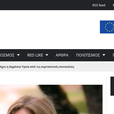
Δε φταίει ο άνεμος… Φταίει η πολιτική 
RSS feed
του Γιώργου Σαχίνη
ΚΟΣΜΟΣ
RED LIKE
ΑΡΘΡΑ
ΠΟΛΙΤΙΣΜΟΣ
ει η Δημόσια Υγεία από τις εορταστικές συναυλίες;