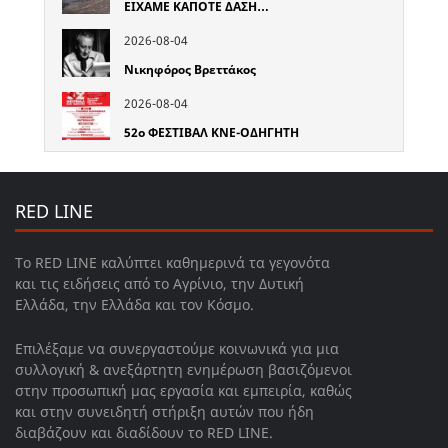
ΕΙΧΑΜΕ ΚΑΠΟΤΕ ΔΑΣΗ…
2026-08-04
Νικηφόρος Βρεττάκος
2026-08-04
52o ΦΕΣΤΙΒΑΛ ΚΝΕ-ΟΔΗΓΗΤΗ
RED LINE
Το RED LINE καλύπτει καθημερινά τα γεγονότα
και τις ειδήσεις από το Αγρίνιο, την Δυτική
Ελλάδα, την Ελλάδα και τον Κόσμο.
Επιλέξαμε να συνεργαστούμε κοινωνικά για μια
συλλογική & ανεξάρτητη ενημέρωση βασιζόμενοι
στην προσωπική μας εργασία και εμπειρία, καθώς
και στην συνειδητή στήριξη αυτών που ήδη
διαβάζουν και διαδίδουν το RED LINE.