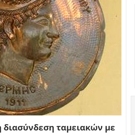
η διασύνδεση ταμειακών με