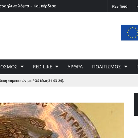
σραηλινό λόμπι – Και κέρδισε
Ο Ερνστ Φίσερ για τις Δίκες της Μόσχας
RSS feed
ΚΟΣΜΟΣ
RED LIKE
ΑΡΘΡΑ
ΠΟΛΙΤΙΣΜΟΣ
εση ταμειακών με POS (έως 31-03-24).