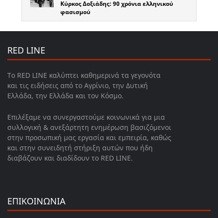
Κύρκος Δοξιάδης: 90 χρόνια ελληνικού
φασισμού
RED LINE
Το RED LINE καλύπτει καθημερινά τα γεγονότα
και τις ειδήσεις από το Αγρίνιο, την Δυτική
Ελλάδα, την Ελλάδα και τον Κόσμο.
Επιλέξαμε να συνεργαστούμε κοινωνικά για μια
συλλογική & ανεξάρτητη ενημέρωση βασιζόμενοι
στην προσωπική μας εργασία και εμπειρία, καθώς
και στην συνειδητή στήριξη αυτών που ήδη
διαβάζουν και διαδίδουν το RED LINE.
ΕΠΙΚΟΙΝΩΝΙΑ