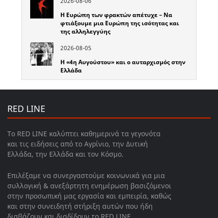
2026-08-06
Η Ευρώπη των φρακτών απέτυχε – Να
φτιάξουμε μια Ευρώπη της ισότητας και
της αλληλεγγύης
2026-08-05
Η «4η Αυγούστου» και ο αυταρχισμός στην
Ελλάδα
RED LINE
Το RED LINE καλύπτει καθημερινά τα γεγονότα
και τις ειδήσεις από το Αγρίνιο, την Δυτική
Ελλάδα, την Ελλάδα και τον Κόσμο.
Επιλέξαμε να συνεργαστούμε κοινωνικά για μια
συλλογική & ανεξάρτητη ενημέρωση βασιζόμενοι
στην προσωπική μας εργασία και εμπειρία, καθώς
και στην συνειδητή στήριξη αυτών που ήδη
διαβάζουν και διαδίδουν το RED LINE.