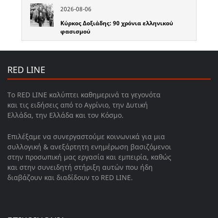
2026-08-06
Κύρκος Δοξιάδης: 90 χρόνια ελληνικού
φασισμού
RED LINE
Το RED LINE καλύπτει καθημερινά τα γεγονότα
και τις ειδήσεις από το Αγρίνιο, την Δυτική
Ελλάδα, την Ελλάδα και τον Κόσμο.
Επιλέξαμε να συνεργαστούμε κοινωνικά για μια
συλλογική & ανεξάρτητη ενημέρωση βασιζόμενοι
στην προσωπική μας εργασία και εμπειρία, καθώς
και στην συνειδητή στήριξη αυτών που ήδη
διαβάζουν και διαδίδουν το RED LINE.