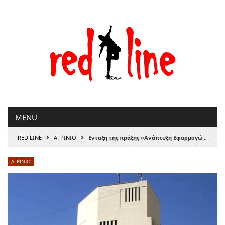
Μετάβαση
στο
περιεχόμενο
MENU
›
›
RED LINE
ΑΓΡΙΝΙΟ
Ενταξη της πράξης «Ανάπτυξη Εφαρμογών Έξυπνων Πόλεων και Τεχνολογιών για το Διαδίκτυο των Αντικειμένων (ΙΟΤ) του Δήμου
ΑΓΡΙΝΙΟ