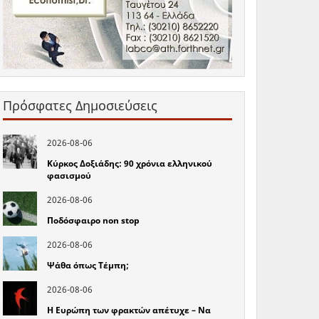
Πρόσφατες Δημοσιεύσεις
2026-08-06
Κύρκος Δοξιάδης: 90 χρόνια ελληνικού
φασισμού
2026-08-06
Ποδόσφαιρο non stop
2026-08-06
Ψάθα όπως Τέμπη;
2026-08-06
Η Ευρώπη των φρακτών απέτυχε – Να