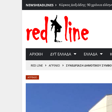
026
Κύρκος Δοξιάδης: 90 χρόνια ελλη
NEWS
HEADLINES
Μετάβαση
στο
περιεχόμενο
ΑΡΧΙΚΗ
ΔΥΤ ΕΛΛΑΔΑ
ΕΛΛΑΔΑ
›
›
RED LINE
ΑΓΡΙΝΙΟ
ΣΥΝΕΔΡΙΑΣΗ ΔΗΜΟΤΙΚΟΥ ΣΥΜΒΟ
ΑΓΡΙΝΙΟ