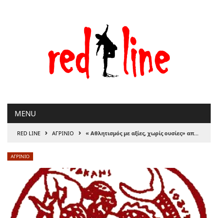
Μετάβαση
στο
περιεχόμενο
MENU
›
›
RED LINE
ΑΓΡΙΝΙΟ
« Αθλητισμός με αξίες, χωρίς ουσίες» από τον Εθνικό Οργανισμό Καταπολέμησης Ντόπινγκ
ΑΓΡΙΝΙΟ