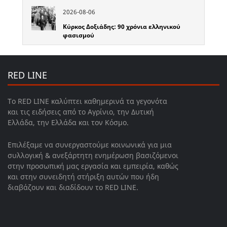
2026-08-06
Κύρκος Δοξιάδης: 90 χρόνια ελληνικού
φασισμού
RED LINE
Το RED LINE καλύπτει καθημερινά τα γεγονότα
και τις ειδήσεις από το Αγρίνιο, την Δυτική
Ελλάδα, την Ελλάδα και τον Κόσμο.
Επιλέξαμε να συνεργαστούμε κοινωνικά για μια
συλλογική & ανεξάρτητη ενημέρωση βασιζόμενοι
στην προσωπική μας εργασία και εμπειρία, καθώς
και στην συνειδητή στήριξη αυτών που ήδη
διαβάζουν και διαδίδουν το RED LINE.