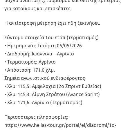
μοχλό ανάπτυξης, τουρισμού και θετικής εμπειρίας
για κατοίκους και επισκέπτες.
Η αντίστροφη μέτρηση έχει ήδη ξεκινήσει.
Σύντομα στοιχεία 1ου ετάπ (τερματισμός)
• Ημερομηνία: Τετάρτη 06/05/2026
• Διαδρομή: Ιωάννινα – Αγρίνιο
• Τερματισμός: Αγρίνιο
• Απόσταση: 171,6 χλμ.
Σημεία αγωνιστικού ενδιαφέροντος
• Χλμ. 115,5: Αμφιλοχία (2ο Σπριντ Ευθείας)
• Χλμ. 145,3: Λίμνη Στράτου (Avance Sprint)
• Χλμ. 171,6: Αγρίνιο (Τερματισμός)
Περισσότερες πληροφορίες:
https://www.hellas-tour.gr/portal/el/diadromi/1o-