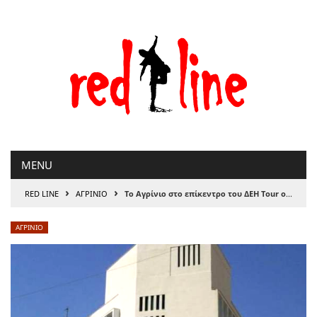
Μετάβαση
στο
περιεχόμενο
MENU
›
›
RED LINE
ΑΓΡΙΝΙΟ
Το Αγρίνιο στο επίκεντρο του ΔΕΗ Tour of Hellas 2026 – Έναρξη αντίστροφης μέτρησης για τον τερματισμό του 1ου ετάπ
ΑΓΡΙΝΙΟ