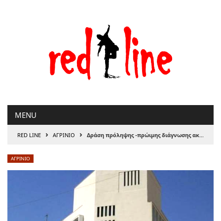
Μετάβαση
στο
περιεχόμενο
MENU
›
›
RED LINE
ΑΓΡΙΝΙΟ
Δράση πρόληψης -πρώιμης διάγνωσης ακουστικής ικανότητας
ΑΓΡΙΝΙΟ