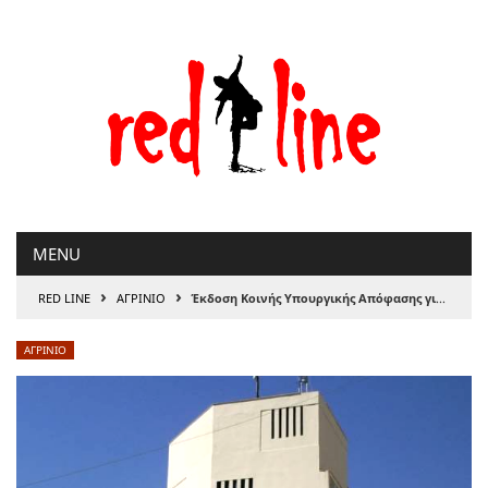
Μετάβαση
στο
περιεχόμενο
MENU
›
›
RED LINE
ΑΓΡΙΝΙΟ
Έκδοση Κοινής Υπουργικής Απόφασης για την οριοθέτηση πληγεισών περιοχών από ανεμοστρόβιλους
ΑΓΡΙΝΙΟ